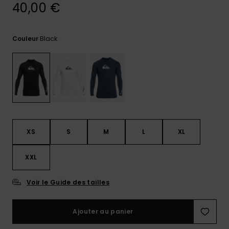
40,00 €
Trouvez
des
réponses
Black
Couleur
aux
questions
les plus
fréquentes
et notre
formulaire
de
contact.
Consulter
XS
S
M
L
XL
la FAQ
XXL
Voir le Guide des tailles
Ajouter au panier