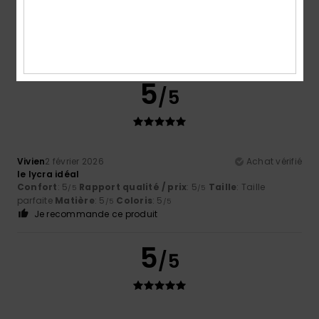
Coloris
5.0
5
/5
Vivien
2 février 2026
Achat vérifié
le lycra idéal
Confort
: 5
Rapport qualité / prix
: 5
Taille
: Taille
/5
/5
parfaite
Matière
: 5
Coloris
: 5
/5
/5
Je recommande ce produit
5
/5