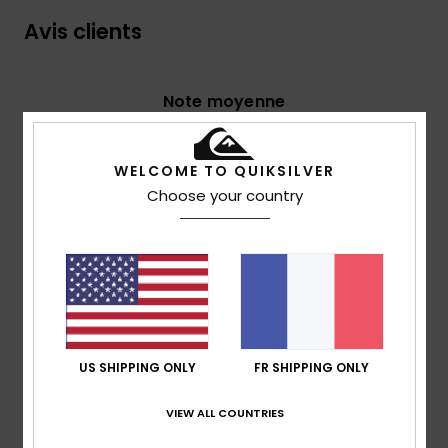
Avis clients
Note moyenne
5.0
/5
WELCOME TO QUIKSILVER
Choose your country
basé sur
3 avis vérifiés
depuis novembre 2025
100% de nos clients recommandent ce produit
Confort
Rapport qualité / prix
5.0
5.0
US SHIPPING ONLY
FR SHIPPING ONLY
Taille
Matière
5.0
Trop petit
Trop grand
VIEW ALL COUNTRIES