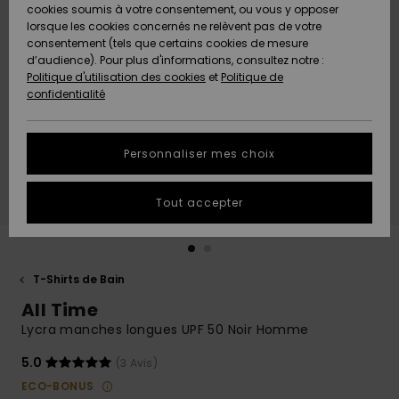
Quiksilver
A
cookies soumis à votre consentement, ou vous y opposer
Freedom
AIDE &
Découvrir
lorsque les cookies concernés ne relèvent pas de votre
CONTACT
consentement (tels que certains cookies de mesure
Nouveautés
Nouveautés
d’audience). Pour plus d'informations, consultez notre :
Protection
Politique d'utilisation des cookies
et
Politique de
des
Communauté
MAGASINS
confidentialité
données
A
A
Découvrir
Découvrir
QUIKSILVER
Guide des
APP
Personnaliser mes choix
tailles
LISTE DE
Tout accepter
SOUHAITS
Démarrez
une
conversation
pour
obtenir la
T-Shirts de Bain
réponse la
All Time
plus rapide
à votre
Lycra manches longues UPF 50 Noir Homme
question.
5.0
(3 Avis)
Démarrer
une
ECO-BONUS
conversation