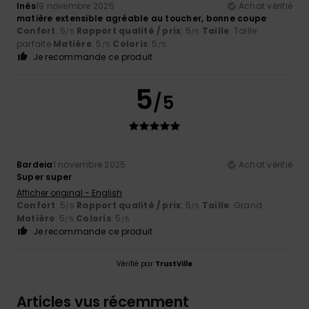
Inès
19 novembre 2025
Achat vérifié
matière extensible agréable au toucher, bonne coupe
Confort
: 5
Rapport qualité / prix
: 5
Taille
: Taille
/5
/5
parfaite
Matière
: 5
Coloris
: 5
/5
/5
Je recommande ce produit
5
/5
Bardeia
1 novembre 2025
Achat vérifié
Super super
Afficher original - English
Confort
: 5
Rapport qualité / prix
: 5
Taille
: Grand
/5
/5
Matière
: 5
Coloris
: 5
/5
/5
Je recommande ce produit
Vérifié par
TrustVille
Articles vus récemment