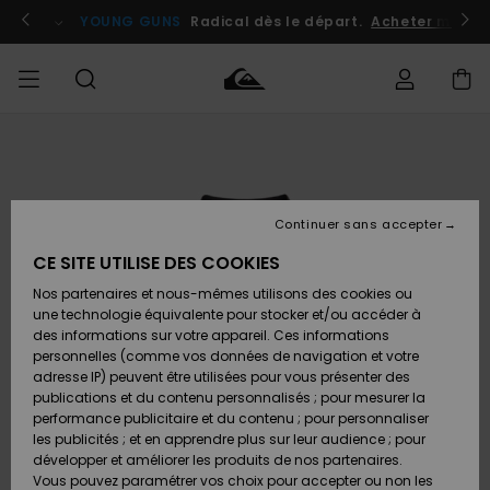
Passer
à
atuits
Se connecter / s'inscrire
YOUNG GUNS
Radical dès le départ.
Acheter maint
l'information
sur
le
produit
Accéder à
HOMME
Vêtements
Vêtements
Shop
Surf
Snow
Outlet
ma
Shop
Shop
Homme
commande
Homme
Homme
GARÇON
Continuer sans accepter
Accessoires
Accessoires
Nouveautés
Livraison
Outlet
CE SITE UTILISE DES COOKIES
FEMME
Surf
Snow
Enfant
Shop
Shop
Nos partenaires et nous-mêmes utilisons des cookies ou
Retours
Chaussures
Chaussures
A
Enfant
Enfant
une technologie équivalente pour stocker et/ou accéder à
& Tongs
& Tongs
Découvrir
SURF
des informations sur votre appareil. Ces informations
Outlet
personnelles (comme vos données de navigation et votre
Paiement
Femme
adresse IP) peuvent être utilisées pour vous présenter des
SNOW
Highlights
Snow
publications et du contenu personnalisés ; pour mesurer la
Surf
Surf
Snow
Shop
Carte
performance publicitaire et du contenu ; pour personnaliser
Femme
Cadeau
les publicités ; et en apprendre plus sur leur audience ; pour
OUTLET
développer et améliorer les produits de nos partenaires.
Communauté
Snow
Snow
Vous pouvez paramétrer vos choix pour accepter ou non les