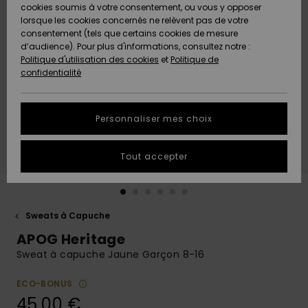
Quiksilver
A
cookies soumis à votre consentement, ou vous y opposer
Freedom
AIDE &
Découvrir
lorsque les cookies concernés ne relèvent pas de votre
CONTACT
consentement (tels que certains cookies de mesure
Nouveautés
Nouveautés
d’audience). Pour plus d'informations, consultez notre :
Protection
Politique d'utilisation des cookies
et
Politique de
des
Communauté
MAGASINS
confidentialité
données
A
A
Découvrir
Découvrir
QUIKSILVER
Guide des
APP
Personnaliser mes choix
tailles
LISTE DE
Tout accepter
SOUHAITS
Démarrez
une
conversation
pour
obtenir la
Sweats à Capuche
réponse la
APOG Heritage
plus rapide
à votre
Sweat à capuche Jaune Garçon 8-16
question.
ECO-BONUS
Démarrer
une
45,00 €
conversation