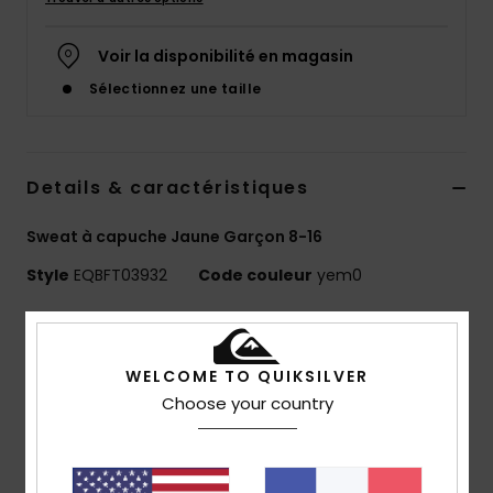
Voir la disponibilité en magasin
Sélectionnez une taille
Details & caractéristiques
Sweat à capuche Jaune Garçon 8-16
Style
EQBFT03932
Code couleur
yem0
Caractéristiques
Collection :
collection Global Heat
WELCOME TO QUIKSILVER
Matière :
molleton 55% coton biologique, 45%
Choose your country
polyester recyclé [280 g/m²]
coupe :
coupe oversize
Encolure :
encolure à capuche