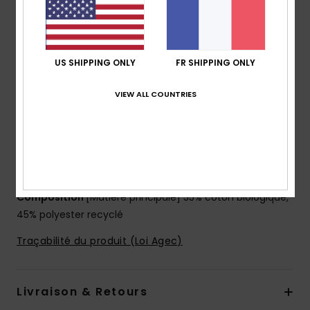
Manches :
manches longues
Poches :
Poches kangourou
Fermeture :
modèle sans fermeture
Logo :
illustration Quiksilver sur la poitrine et dans le
US SHIPPING ONLY
FR SHIPPING ONLY
dos
VIEW ALL COUNTRIES
Étiquette Quiksilver tissée
Autres caractéristiques :
Poignets et bas du corps
côtelés
Capuche avec cordon de serrage
Made Better
Composition
[Matière principale] 55% coton biologique,
45% polyester recyclé
Traçabilité du produit (Loi Agec)
Livraison & Retours