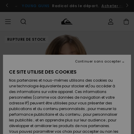
Passer
à
atuits
Se connecter / s'inscrire
YOUNG GUNS
Radical dès le départ.
Acheter maint
l'information
sur
le
produit
RUPTURE DE STOCK
Accéder à
HOMME
Vêtements
Vêtements
Shop
Surf
Snow
Outlet
ma
Shop
Shop
Homme
commande
Homme
Homme
GARÇON
Continuer sans accepter
Accessoires
Accessoires
Nouveautés
Livraison
Outlet
CE SITE UTILISE DES COOKIES
FEMME
Surf
Snow
Enfant
Shop
Shop
Nos partenaires et nous-mêmes utilisons des cookies ou
Retours
Chaussures
Chaussures
A
Enfant
Enfant
une technologie équivalente pour stocker et/ou accéder à
& Tongs
& Tongs
Découvrir
SURF
des informations sur votre appareil. Ces informations
Outlet
personnelles (comme vos données de navigation et votre
Paiement
Femme
adresse IP) peuvent être utilisées pour vous présenter des
SNOW
Highlights
Snow
publications et du contenu personnalisés ; pour mesurer la
Surf
Surf
Snow
Shop
Carte
performance publicitaire et du contenu ; pour personnaliser
Femme
Cadeau
les publicités ; et en apprendre plus sur leur audience ; pour
OUTLET
développer et améliorer les produits de nos partenaires.
Communauté
Snow
Snow
Vous pouvez paramétrer vos choix pour accepter ou non les