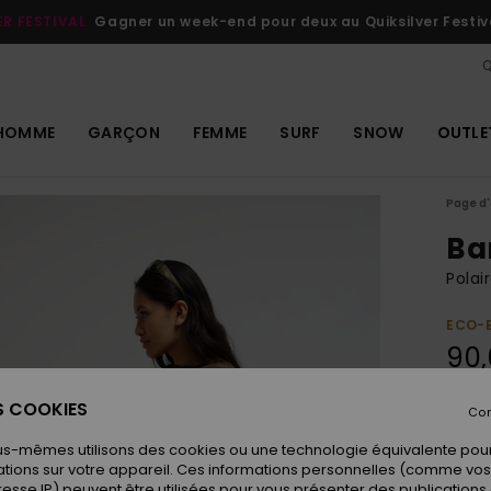
ER FESTIVAL
Gagner un week-end pour deux au Quiksilver Festiv
Q
HOMME
GARÇON
FEMME
SURF
SNOW
OUTLE
Page d'
Ba
Pola
ECO-
90
ES COOKIES
Con
Coule
us-mêmes utilisons des cookies ou une technologie équivalente pour
tions sur votre appareil. Ces informations personnelles (comme v
resse IP) peuvent être utilisées pour vous présenter des publications