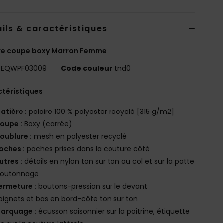
ils & caractéristiques
ire coupe boxy Marron Femme
EQWPF03009
Code couleur
tnd0
téristiques
atière :
polaire 100 % polyester recyclé [315 g/m2]
oupe :
Boxy (carrée)
oublure :
mesh en polyester recyclé
oches :
poches prises dans la couture côté
utres :
détails en nylon ton sur ton au col et sur la patte
boutonnage
ermeture :
boutons-pression sur le devant
oignets et bas en bord-côte ton sur ton
arquage :
écusson saisonnier sur la poitrine, étiquette