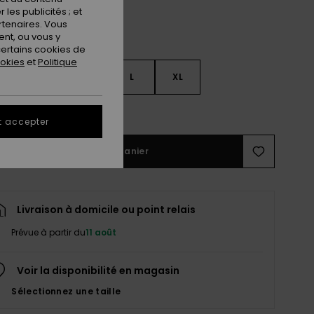
les publicités ; et
rtenaires. Vous
nt, ou vous y
ertains cookies de
ookies
et
Politique
S
S
M
L
XL
ir le Guide des tailles
t accepter
Ajouter au panier
Livraison à domicile ou point relais
Prévue à partir du
11 août
Voir la disponibilité en magasin
Sélectionnez une taille