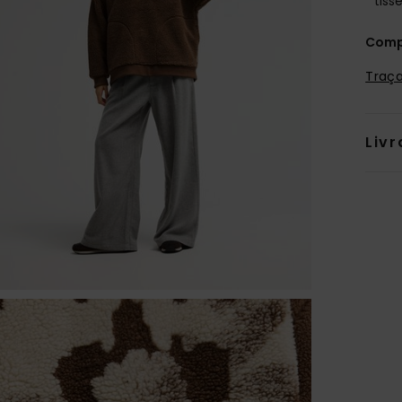
tiss
Comp
Traça
Livr