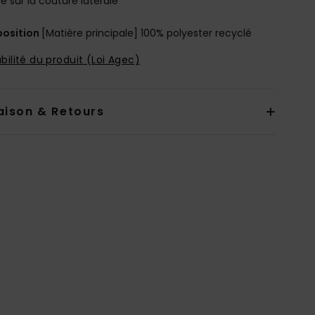
ée sur la couture latérale
osition
[Matière principale] 100% polyester recyclé
bilité du produit (Loi Agec)
aison & Retours