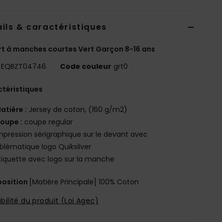
ils & caractéristiques
rt à manches courtes Vert Garçon 8-16 ans
EQBZT04746
Code couleur
grt0
téristiques
atière :
Jersey de coton, (160 g/m2)
oupe :
coupe regular
mpression sérigraphique sur le devant avec
blèmatique logo Quiksilver
tiquette avec logo sur la manche
osition
[Matière Principale] 100% Coton
bilité du produit (Loi Agec)