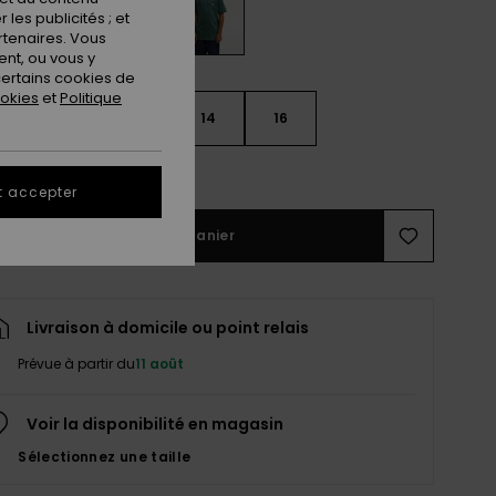
les publicités ; et
rtenaires. Vous
nt, ou vous y
ertains cookies de
ookies
et
Politique
10
12
14
16
ir le Guide des tailles
t accepter
Ajouter au panier
Livraison à domicile ou point relais
Prévue à partir du
11 août
Voir la disponibilité en magasin
Sélectionnez une taille