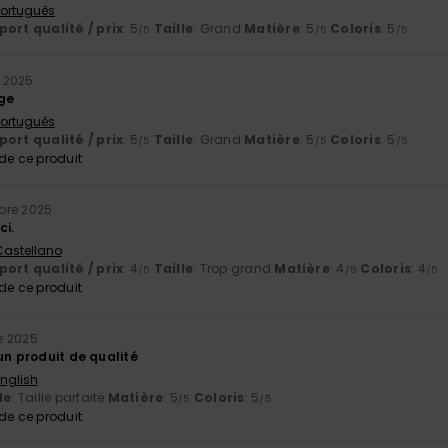
 Português
ort qualité / prix
: 5
Taille
: Grand
Matière
: 5
Coloris
: 5
/5
/5
/5
 2025
age
 Português
ort qualité / prix
: 5
Taille
: Grand
Matière
: 5
Coloris
: 5
/5
/5
/5
e ce produit
bre 2025
ci.
 Castellano
ort qualité / prix
: 4
Taille
: Trop grand
Matière
: 4
Coloris
: 4
/5
/5
/5
e ce produit
e 2025
un produit de qualité
English
le
: Taille parfaite
Matière
: 5
Coloris
: 5
/5
/5
e ce produit