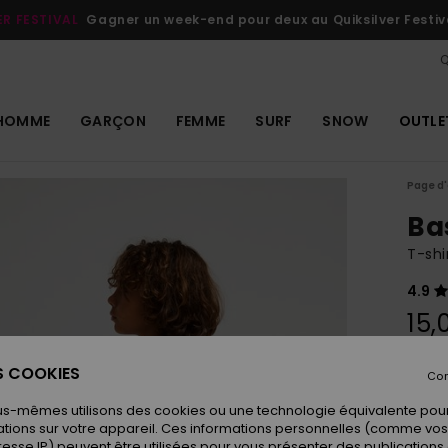
ER FESTIVAL
Gagner un week-end pour deux au Quiksilver Festiv
Q
HOMME
GARÇON
FEMME
SURF
SNOW
OUTLE
Page d'
Ba
T-shi
4.9
15,
ES COOKIES
Con
Coule
us-mêmes utilisons des cookies ou une technologie équivalente pour
tions sur votre appareil. Ces informations personnelles (comme v
resse IP) peuvent être utilisées pour vous présenter des publications