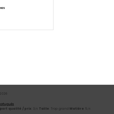
IES
Note moyenne
4.9
/5
basé sur
8 avis vérifiés
depuis octobre 2025
75% de nos clients recommandent ce produit
port qualité / prix
Taille
Matiè
4.6
4.7
Trop petit
Trop grand
 2026
 Português
ort qualité / prix
: 3
Taille
: Trop grand
Matière
: 5
/5
/5