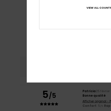
VIEW ALL COUNTR
Confort
Rap
4.9
5
Patrícia
25 février
/5
Bonne qualité
Afficher original -
Confort
: 5
Rapp
/5