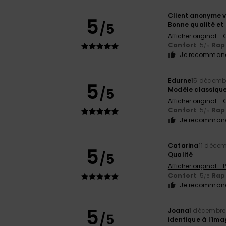
Client anonyme v
5
/5
Bonne qualité et
Afficher original -
Confort
: 5
Rapp
/5
Je recommand
Edurne
15 décemb
5
/5
Modèle classique
Afficher original -
Confort
: 5
Rapp
/5
Je recommand
Catarina
11 déce
5
/5
Qualité
Afficher original -
Confort
: 5
Rapp
/5
Je recommand
5
Joana
1 décembre
/5
identique à l'im