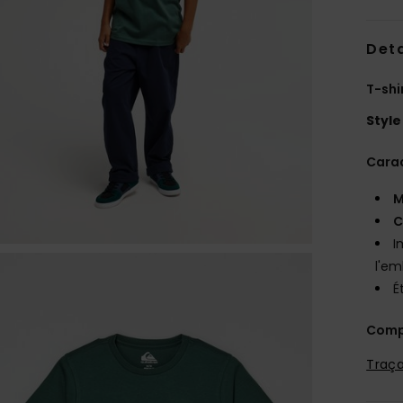
Deta
T-shi
Style
Carac
M
C
I
l'em
É
Comp
Traça