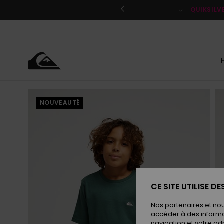
Passer
à
QUIKSILV
l'information
sur
le
produit
NOUVEAUTÉ
CE SITE UTILISE D
Nos partenaires et no
accéder à des informa
navigation et votre ad