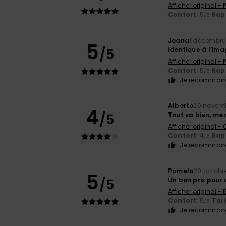
Afficher original -
Confort
: 5
Rapp
/5
Joana
1 décembre
5
/5
identique à l'im
Afficher original -
Confort
: 5
Rapp
/5
Je recommand
Alberto
29 novem
4
/5
Tout va bien, mer
Afficher original -
Confort
: 4
Rapp
/5
Je recommand
Pamela
20 octobr
5
/5
Un bon prix pour 
Afficher original - 
Confort
: 5
Tail
/5
Je recommand