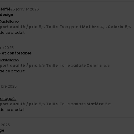
érifié
25 janvier 2026
 design
 Castellano
ort qualité / prix
: 5
Taille
: Trop grand
Matière
: 4
Coloris
: 5
/5
/5
/5
e ce produit
re 2025
 et confortable
 Castellano
ort qualité / prix
: 5
Taille
: Taille parfaite
Coloris
: 5
/5
/5
e ce produit
mbre 2025
 Português
ort qualité / prix
: 5
Taille
: Taille parfaite
Matière
: 5
/5
/5
e ce produit
 2025
age