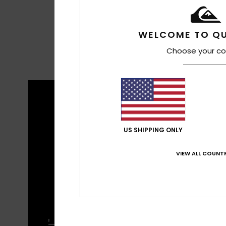
WELCOME TO QU
Choose your co
CARA
US SHIPPING ONLY
Restez
piste
équip
VIEW ALL COUNTR
COUPE