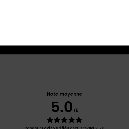
Warmflight X3 est une isolation ultra-
performante et respirante pour vous
garder au chaud en plein cœur de l’hiver.
Note moyenne
5.0
/5
basé sur
1 avis vérifiés
depuis février 2026