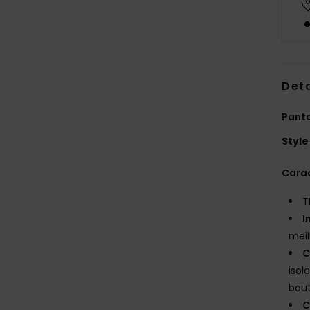
Deta
Panta
Style
Carac
T
I
meil
C
isol
bout
C