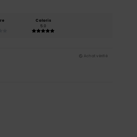
re
Coloris
5.0
Achat vérifié