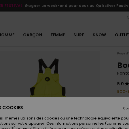
ER FESTIVAL
Gagner un week-end pour deux au Quiksilver Festiv
Q
HOMME
GARÇON
FEMME
SURF
SNOW
OUTLE
Page d'
Bo
Pant
5.0
ECO-
100,00
50,
ES COOKIES
Con
OUTL
us-mêmes utilisons des cookies ou une technologie équivalente pour
tions sur votre appareil. Ces informations personnelles (comme v
resse IP) peuvent être utilisées pour vous présenter des publications