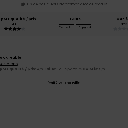
0% de nos clients recommandent ce produit
port qualité / prix
Taille
Matiè
4.0
NaN
Trop petit
Trop grand
6
er agréable
 Castellano
ort qualité / prix
: 4
Taille
: Taille parfaite
Coloris
: 5
/5
/5
Vérifié par
TrustVille