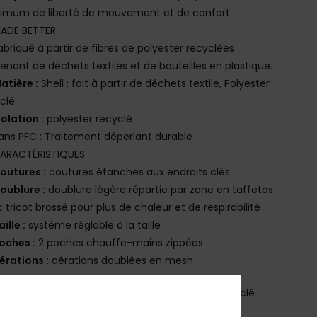
imum de liberté de mouvement et de confort
ADE BETTER
abriqué à partir de fibres de polyester recyclées
enant de déchets textiles et de bouteilles en plastique.
atière :
Shell : fait à partir de déchets textile, Polyester
clé
solation :
polyester recyclé
ans PFC : Traitement déperlant durable
ARACTÉRISTIQUES
outures :
coutures étanches aux endroits clés
oublure :
doublure légère répartie par zone en taffetas
 tricot brossé pour plus de chaleur et de respirabilité
aille :
système réglable à la taille
oches :
2 poches chauffe-mains zippées
érations :
aérations doublées en mesh
osition
[Matière principale] 100% Polyester Recyclé