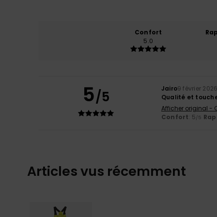
Confort
Rap
5.0
5
Jairo
9 février 202
/5
Qualité et touch
Afficher original -
Confort
: 5
Rapp
/5
Articles vus récemment