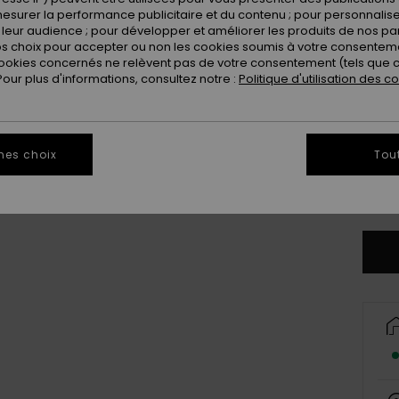
Coule
esurer la performance publicitaire et du contenu ; pour personnaliser 
leur audience ; pour développer et améliorer les produits de nos pa
 choix pour accepter ou non les cookies soumis à votre consenteme
ookies concernés ne relèvent pas de votre consentement (tels que c
ur plus d'informations, consultez notre :
Politique d'utilisation des c
mes choix
Tou
2
Vo