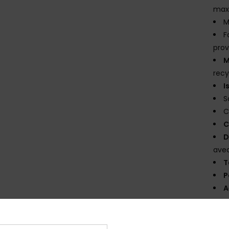
max
M
F
prov
M
recy
I
S
C
C
D
avec
T
P
A
Comp