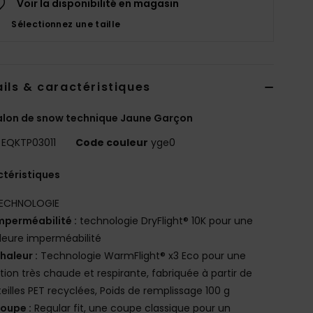
Voir la disponibilité en magasin
Sélectionnez une taille
ils & caractéristiques
lon de snow technique Jaune Garçon
EQKTP03011
Code couleur
yge0
téristiques
ECHNOLOGIE
mperméabilité :
technologie DryFlight® 10K pour une
leure imperméabilité
haleur :
Technologie WarmFlight® x3 Eco pour une
ation très chaude et respirante, fabriquée à partir de
eilles PET recyclées, Poids de remplissage 100 g
oupe :
Regular fit, une coupe classique pour un