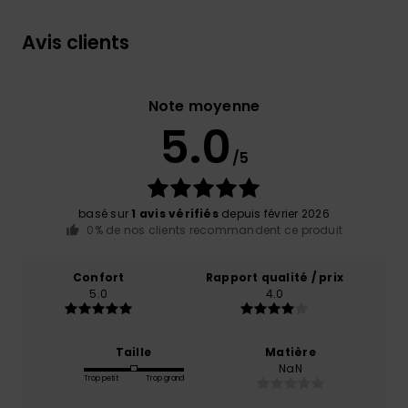
Avis clients
Note moyenne
5.0
/5
basé sur
1 avis vérifiés
depuis février 2026
0% de nos clients recommandent ce produit
Confort
Rapport qualité / prix
5.0
4.0
Taille
Matière
NaN
Trop petit
Trop grand