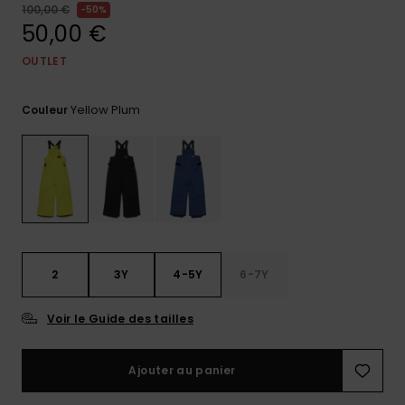
100,00 €
50%
Trouvez
50,00 €
des
réponses
OUTLET
aux
questions
les plus
Yellow Plum
Couleur
fréquentes
et notre
formulaire
de
contact.
Consulter
la FAQ
2
3Y
4-5Y
6-7Y
Voir le Guide des tailles
Ajouter au panier