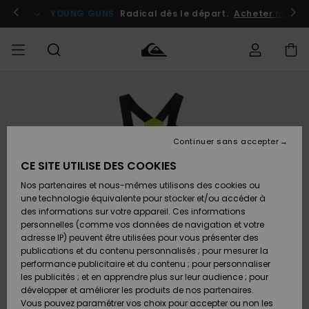
Passer
à
atuits
Se connecter / s'inscrire
YOUNG GUNS
Radical dès le départ.
Acheter maint
l'information
sur
le
produit
Accéder à
HOMME
Vêtements
Vêtements
Shop
Surf
Snow
Outlet
ma
Shop
Shop
Homme
commande
Homme
Homme
GARÇON
Continuer sans accepter
Accessoires
Accessoires
Nouveautés
Livraison
Outlet
CE SITE UTILISE DES COOKIES
FEMME
Surf
Snow
Enfant
Shop
Shop
Nos partenaires et nous-mêmes utilisons des cookies ou
Retours
Chaussures
Chaussures
A
Enfant
Enfant
une technologie équivalente pour stocker et/ou accéder à
& Tongs
& Tongs
Découvrir
SURF
des informations sur votre appareil. Ces informations
Outlet
personnelles (comme vos données de navigation et votre
Paiement
Femme
adresse IP) peuvent être utilisées pour vous présenter des
SNOW
Highlights
Snow
publications et du contenu personnalisés ; pour mesurer la
Surf
Surf
Snow
Shop
Carte
performance publicitaire et du contenu ; pour personnaliser
Femme
Cadeau
les publicités ; et en apprendre plus sur leur audience ; pour
OUTLET
développer et améliorer les produits de nos partenaires.
Communauté
Snow
Snow
Vous pouvez paramétrer vos choix pour accepter ou non les