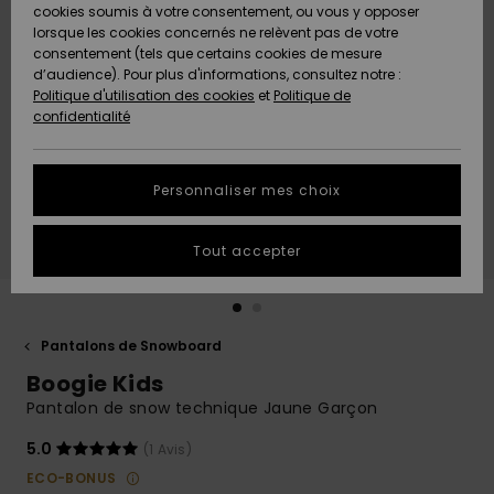
Quiksilver
A
cookies soumis à votre consentement, ou vous y opposer
Freedom
AIDE &
Découvrir
lorsque les cookies concernés ne relèvent pas de votre
CONTACT
consentement (tels que certains cookies de mesure
Nouveautés
Nouveautés
d’audience). Pour plus d'informations, consultez notre :
Protection
Politique d'utilisation des cookies
et
Politique de
des
Communauté
MAGASINS
confidentialité
données
A
A
Découvrir
Découvrir
QUIKSILVER
Guide des
APP
Personnaliser mes choix
tailles
LISTE DE
Tout accepter
SOUHAITS
Démarrez
une
conversation
pour
obtenir la
Pantalons de Snowboard
réponse la
Boogie Kids
plus rapide
à votre
Pantalon de snow technique Jaune Garçon
question.
5.0
(1 Avis)
Démarrer
une
ECO-BONUS
conversation