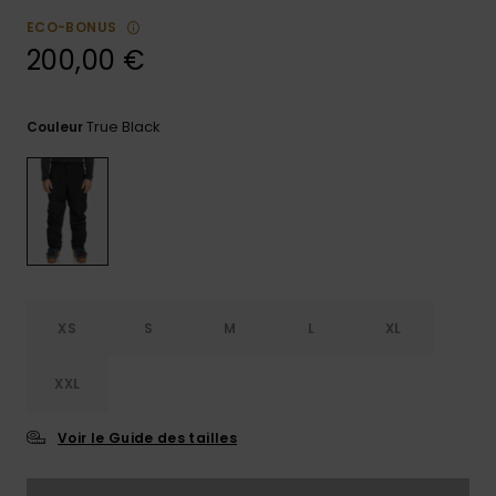
ECO-BONUS
Trouvez
des
200,00 €
réponses
aux
questions
True Black
Couleur
les plus
fréquentes
et notre
formulaire
de
contact.
Consulter
la FAQ
XS
S
M
L
XL
XXL
Voir le Guide des tailles