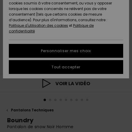
Quiksilver
A
cookies soumis à votre consentement, ou vous y opposer
Freedom
AIDE &
Découvrir
lorsque les cookies concernés ne relèvent pas de votre
CONTACT
consentement (tels que certains cookies de mesure
Nouveautés
Nouveautés
d’audience). Pour plus d'informations, consultez notre :
Protection
Politique d'utilisation des cookies
et
Politique de
des
Communauté
MAGASINS
confidentialité
données
A
A
Découvrir
Découvrir
QUIKSILVER
Guide des
APP
Personnaliser mes choix
tailles
LISTE DE
Tout accepter
SOUHAITS
Démarrez
une
conversation
VOIR LA VIDÉO
pour
obtenir la
réponse la
plus rapide
à votre
Pantalons Techniques
question.
Boundry
Démarrer
une
Pantalon de snow Noir Homme
conversation