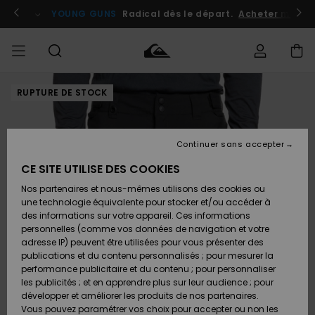
Passer
à
atuits
Se connecter / s'inscrire
YOUNG GUNS
Radical dès le départ.
Acheter maint
l'information
sur
le
produit
RUPTURE DE STOCK
Accéder à
HOMME
Vêtements
Vêtements
Shop
Surf
Snow
Outlet
ma
Shop
Shop
Homme
commande
Homme
Homme
GARÇON
Continuer sans accepter
Accessoires
Accessoires
Nouveautés
Livraison
Outlet
CE SITE UTILISE DES COOKIES
FEMME
Surf
Snow
Enfant
Shop
Shop
Nos partenaires et nous-mêmes utilisons des cookies ou
Retours
Chaussures
Chaussures
A
Enfant
Enfant
une technologie équivalente pour stocker et/ou accéder à
& Tongs
& Tongs
Découvrir
SURF
des informations sur votre appareil. Ces informations
Outlet
personnelles (comme vos données de navigation et votre
Paiement
Femme
adresse IP) peuvent être utilisées pour vous présenter des
SNOW
Highlights
Snow
publications et du contenu personnalisés ; pour mesurer la
Surf
Surf
Snow
Shop
Carte
performance publicitaire et du contenu ; pour personnaliser
Femme
Cadeau
les publicités ; et en apprendre plus sur leur audience ; pour
OUTLET
développer et améliorer les produits de nos partenaires.
Communauté
Snow
Snow
Vous pouvez paramétrer vos choix pour accepter ou non les