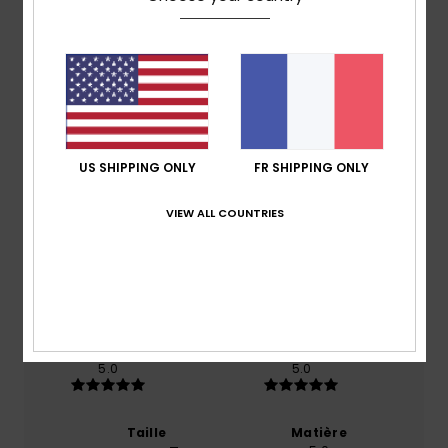
Livraison & Retours
Avis clients
Note moyenne
US SHIPPING ONLY
FR SHIPPING ONLY
5.0
VIEW ALL COUNTRIES
/5
basé sur
1 avis vérifiés
depuis juillet 2026
100% de nos clients recommandent ce produit
Confort
Rapport qualité / prix
5.0
5.0
Taille
Matière