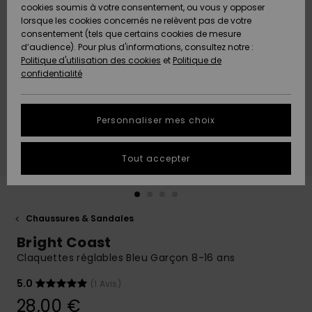
Quiksilver
A
cookies soumis à votre consentement, ou vous y opposer
Freedom
AIDE &
Découvrir
lorsque les cookies concernés ne relèvent pas de votre
CONTACT
consentement (tels que certains cookies de mesure
Nouveautés
Nouveautés
d’audience). Pour plus d'informations, consultez notre :
Protection
Politique d'utilisation des cookies
et
Politique de
des
Communauté
MAGASINS
confidentialité
données
A
A
Découvrir
Découvrir
QUIKSILVER
Guide des
APP
Personnaliser mes choix
tailles
LISTE DE
Tout accepter
SOUHAITS
Démarrez
une
conversation
pour
obtenir la
Chaussures & Sandales
réponse la
Bright Coast
plus rapide
à votre
Claquettes réglables Bleu Garçon 8-16 ans
question.
5.0
(1 Avis)
Démarrer
une
28,00 €
conversation