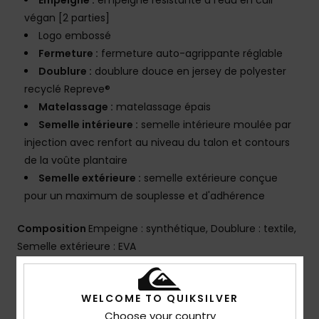
Empeigne :
empeigne résistante à l'eau en cuir
végan [2 parties]
Logo embossé
Fermeture :
fermeture auto-agrippante réglable
Doublure :
doublure douce en jersey de polyester
recyclé Repreve®
Matelassage :
matelassage épais
Semelle intérieure :
semelle intérieure moulée par
injection avec renfort au niveau du talon et contours
de la voûte plantaire
Semelle extérieure :
semelle extérieure conçue
pour un maximum de souplesse et d'adhérence
Composition
Empeigne : synthétique, Doublure : textile,
Semelle extérieure : EVA
Traçabilité du produit (Loi Agec)
WELCOME TO QUIKSILVER
Choose your country