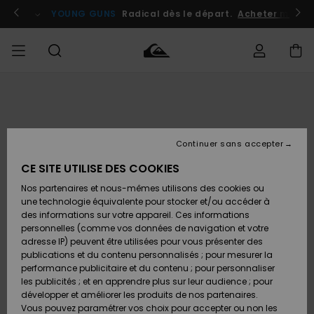
Passer
à
atuits
Se connecter / s'inscrire
YOUNG GUNS
Radical dès le départ.
Acheter maint
l'information
sur
le
produit
Accéder à
HOMME
Vêtements
Vêtements
Shop
Surf
Snow
Outlet
ma
Shop
Shop
Homme
commande
Homme
Homme
GARÇON
Continuer sans accepter
Accessoires
Accessoires
Nouveautés
Livraison
Outlet
CE SITE UTILISE DES COOKIES
FEMME
Surf
Snow
Enfant
Shop
Shop
Nos partenaires et nous-mêmes utilisons des cookies ou
Retours
Chaussures
Chaussures
A
Enfant
Enfant
une technologie équivalente pour stocker et/ou accéder à
& Tongs
& Tongs
Découvrir
SURF
des informations sur votre appareil. Ces informations
Outlet
personnelles (comme vos données de navigation et votre
Paiement
Femme
adresse IP) peuvent être utilisées pour vous présenter des
SNOW
Highlights
Snow
publications et du contenu personnalisés ; pour mesurer la
Surf
Surf
Snow
Shop
Carte
performance publicitaire et du contenu ; pour personnaliser
Femme
Cadeau
les publicités ; et en apprendre plus sur leur audience ; pour
OUTLET
développer et améliorer les produits de nos partenaires.
Communauté
Snow
Snow
Vous pouvez paramétrer vos choix pour accepter ou non les