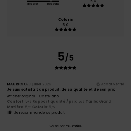
5.0
Trop petit
Trop grand
Coloris
5.0
5
/5
MAURICIO
23 juillet 2026
Achat vérifié
Je suis satisfait du produit, de sa qualité et de son prix
Afficher original - Castellano
Confort
: 5
Rapport qualité / prix
: 5
Taille
: Grand
/5
/5
Matière
: 5
Coloris
: 5
/5
/5
Je recommande ce produit
Vérifié par
TrustVille