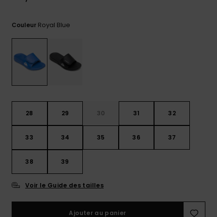
Trouvez
des
Royal Blue
Couleur
réponses
aux
questions
les plus
fréquentes
et notre
formulaire
de
contact.
28
29
30
31
32
Consulter
la FAQ
33
34
35
36
37
38
39
Voir le Guide des tailles
Ajouter au panier