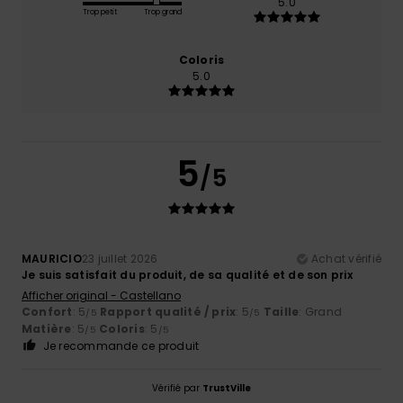
5.0
Trop petit
Trop grand
Coloris
5.0
5
/5
MAURICIO
23 juillet 2026
Achat vérifié
Je suis satisfait du produit, de sa qualité et de son prix
Afficher original - Castellano
Confort
: 5
Rapport qualité / prix
: 5
Taille
: Grand
/5
/5
Matière
: 5
Coloris
: 5
/5
/5
Je recommande ce produit
Vérifié par
TrustVille