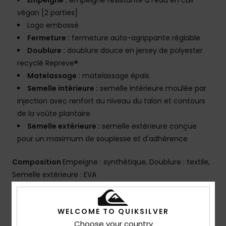
Empeigne :
empeigne résistante à l'eau en cuir
végan [2 parties]
Logo embossé
Fermeture :
fermeture auto-agrippante réglable
Doublure :
doublure douce en jersey de polyester
recyclé Repreve®
Matelassage :
matelassage épais
Semelle intérieure :
semelle intérieure moulée par
injection avec renfort au niveau du talon et contours
de la voûte plantaire
Semelle extérieure :
semelle extérieure conçue
pour un maximum de souplesse et d'adhérence
Composition
Empeigne : synthétique, Doublure : textile,
Semelle extérieure : EVA
Traçabilité du produit (Loi Agec)
WELCOME TO QUIKSILVER
Choose your country