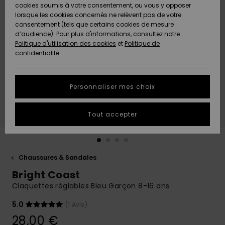
Quiksilver
A
cookies soumis à votre consentement, ou vous y opposer
Freedom
AIDE &
Découvrir
lorsque les cookies concernés ne relèvent pas de votre
CONTACT
consentement (tels que certains cookies de mesure
Nouveautés
Nouveautés
d’audience). Pour plus d'informations, consultez notre :
Protection
Politique d'utilisation des cookies
et
Politique de
des
Communauté
MAGASINS
confidentialité
données
A
A
Découvrir
Découvrir
QUIKSILVER
Guide des
APP
Personnaliser mes choix
tailles
LISTE DE
Tout accepter
SOUHAITS
Démarrez
une
conversation
pour
obtenir la
Chaussures & Sandales
réponse la
Bright Coast
plus rapide
à votre
Claquettes réglables Bleu Garçon 8-16 ans
question.
5.0
(1 Avis)
Démarrer
une
28,00 €
conversation