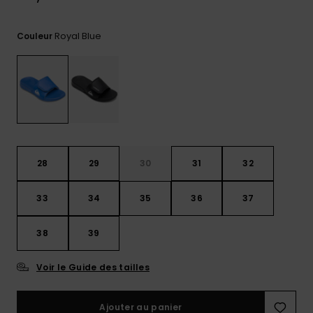
Trouvez
des
Royal Blue
Couleur
réponses
aux
questions
les plus
fréquentes
et notre
formulaire
de
contact.
28
29
30
31
32
Consulter
la FAQ
33
34
35
36
37
38
39
Voir le Guide des tailles
Ajouter au panier