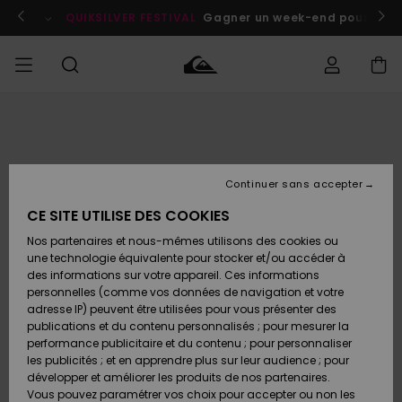
Passer
à
enant
QUIKSILVER FESTIVAL
Gagner un week-end pour deux a
l'information
sur
le
produit
Accéder à
HOMME
Vêtements
Vêtements
Shop
Surf
Snow
Outlet
ma
Shop
Shop
Homme
commande
Homme
Homme
GARÇON
Continuer sans accepter
Accessoires
Accessoires
Nouveautés
Livraison
Outlet
CE SITE UTILISE DES COOKIES
FEMME
Surf
Snow
Enfant
Shop
Shop
Nos partenaires et nous-mêmes utilisons des cookies ou
Retours
Chaussures
Chaussures
A
Enfant
Enfant
une technologie équivalente pour stocker et/ou accéder à
& Tongs
& Tongs
Découvrir
SURF
des informations sur votre appareil. Ces informations
Outlet
personnelles (comme vos données de navigation et votre
Paiement
Femme
adresse IP) peuvent être utilisées pour vous présenter des
SNOW
Highlights
Snow
publications et du contenu personnalisés ; pour mesurer la
Surf
Surf
Snow
Shop
Carte
performance publicitaire et du contenu ; pour personnaliser
Femme
Cadeau
les publicités ; et en apprendre plus sur leur audience ; pour
OUTLET
développer et améliorer les produits de nos partenaires.
Communauté
Snow
Snow
Vous pouvez paramétrer vos choix pour accepter ou non les