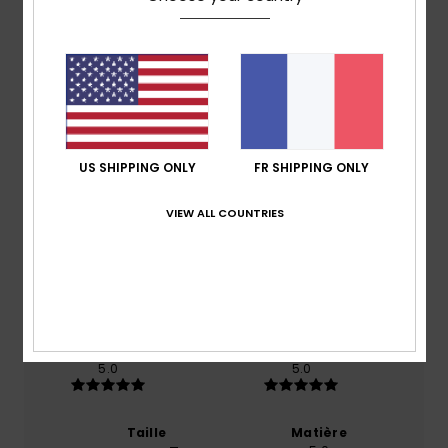
Livraison & Retours
Avis clients
Note moyenne
US SHIPPING ONLY
FR SHIPPING ONLY
5.0
VIEW ALL COUNTRIES
/5
basé sur
1 avis vérifiés
depuis juillet 2026
100% de nos clients recommandent ce produit
Confort
Rapport qualité / prix
5.0
5.0
Taille
Matière