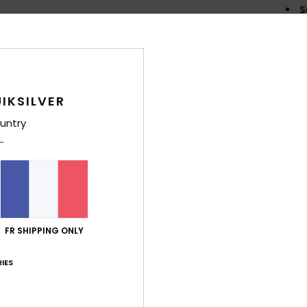
S
inje
voût
S
max
IKSILVER
Comp
untry
Semel
Traça
Livr
FR SHIPPING ONLY
IES