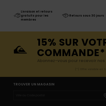
Livraison et retours
gratuits pour les
Retours sous 30 jours
membres
15% SUR VOT
COMMANDE*
Abonnez-vous pour recevoir nos d
(*) Offre valable en 
TROUVER UN MAGASIN