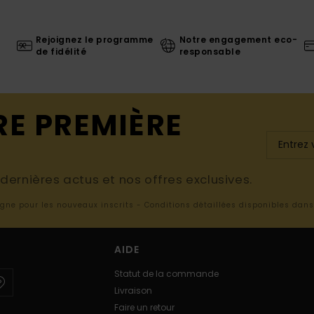
Rejoignez le programme
Notre engagement eco-
de fidélité
responsable
RE PREMIÈRE
ernières actus et nos offres exclusives.
ligne pour les nouveaux inscrits - Conditions détaillées disponibles dan
AIDE
Statut de la commande
Livraison
Faire un retour