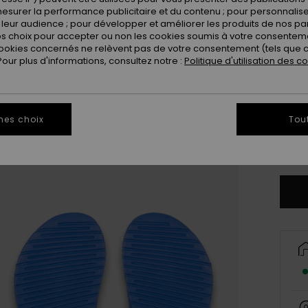
esurer la performance publicitaire et du contenu ; pour personnaliser 
leur audience ; pour développer et améliorer les produits de nos pa
 choix pour accepter ou non les cookies soumis à votre consenteme
ookies concernés ne relèvent pas de votre consentement (tels que c
ur plus d'informations, consultez notre :
Politique d'utilisation des c
28
3
mes choix
Tou
Vo