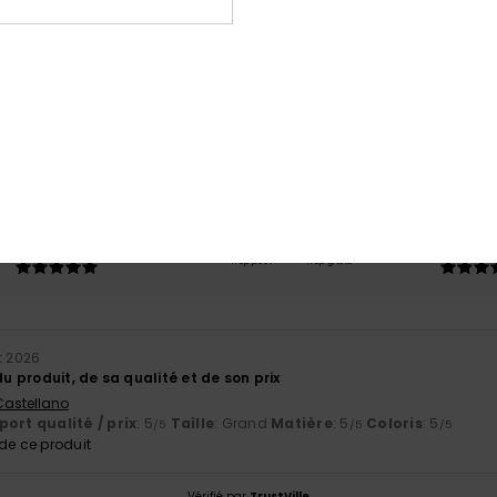
Note moyenne
5.0
/5
basé sur
1 avis vérifiés
depuis juillet 2026
100% de nos clients recommandent ce produit
port qualité / prix
Taille
Matiè
5.0
5.0
Trop petit
Trop grand
et 2026
du produit, de sa qualité et de son prix
 Castellano
ort qualité / prix
: 5
Taille
: Grand
Matière
: 5
Coloris
: 5
/5
/5
/5
e ce produit
Vérifié par
TrustVille