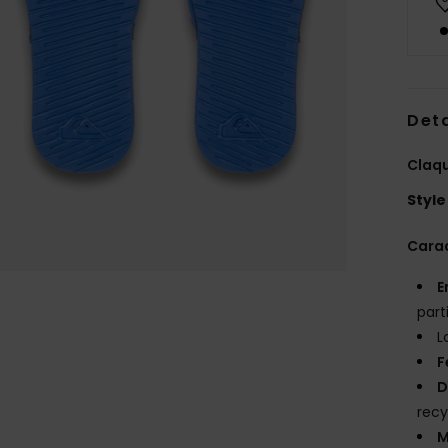
Deta
Claqu
Style
Carac
E
part
L
F
D
recy
M