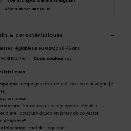
Voir la disponibilité en magasin
Sélectionnez une taille
ils & caractéristiques
ettes réglables Bleu Garçon 8-16 ans
AQBL100468
Code couleur
roy
téristiques
mpeigne :
empeigne résistante à l'eau en cuir végan [2
ies]
ogo embossé
ermeture :
fermeture auto-agrippante réglable
oublure :
doublure douce en jersey de polyester
clé Repreve®
atelassage :
matelassage épais