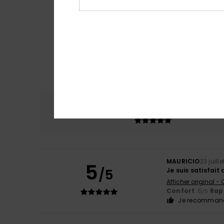
Confort
Rap
5.0
MAURICIO
23 juill
5
/5
Je suis satisfait 
Afficher original -
Confort
: 5
Rapp
/5
Je recommand