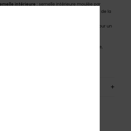
emelle intérieure :
semelle intérieure moulée par
ction avec renfort au niveau du talon et contours de la
e plantaire
emelle extérieure :
semelle extérieure conçue pour un
imum de souplesse et d'adhérence
osition
Empeigne : synthétique, Doublure : textile,
le extérieure : EVA
bilité du produit (Loi Agec)
aison & Retours