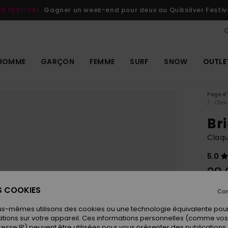
ER FESTIVAL
Gagner un week-end pour deux au Quiksilver Festiv
Q
HOMME
GARÇON
FEMME
SURF
SNOW
OUTLE
Page d'
Chau
Br
Claqu
5.0
28,
ES COOKIES
Con
Coule
us-mêmes utilisons des cookies ou une technologie équivalente pour
tions sur votre appareil. Ces informations personnelles (comme v
resse IP) peuvent être utilisées pour vous présenter des publications