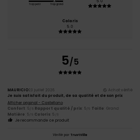
5.0
Trop petit
Trop grand
Coloris
5.0
5
/5
MAURICIO
23 juillet 2026
Achat vérifié
Je suis satisfait du produit, de sa qualité et de son prix
Afficher original - Castellano
Confort
: 5
Rapport qualité / prix
: 5
Taille
: Grand
/5
/5
Matière
: 5
Coloris
: 5
/5
/5
Je recommande ce produit
Vérifié par
TrustVille