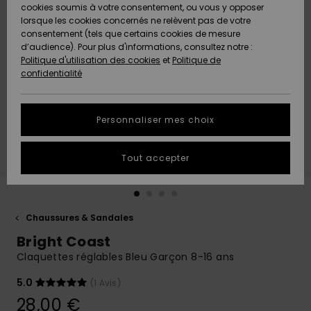
Quiksilver
A
cookies soumis à votre consentement, ou vous y opposer
Freedom
AIDE &
Découvrir
lorsque les cookies concernés ne relèvent pas de votre
CONTACT
consentement (tels que certains cookies de mesure
Nouveautés
Nouveautés
d’audience). Pour plus d'informations, consultez notre :
Protection
Politique d'utilisation des cookies
et
Politique de
des
Communauté
MAGASINS
confidentialité
données
A
A
Découvrir
Découvrir
QUIKSILVER
Guide des
APP
Personnaliser mes choix
tailles
LISTE DE
Tout accepter
SOUHAITS
Démarrez
une
conversation
pour
obtenir la
Chaussures & Sandales
réponse la
Bright Coast
plus rapide
à votre
Claquettes réglables Bleu Garçon 8-16 ans
question.
5.0
(1 Avis)
Démarrer
une
28,00 €
conversation