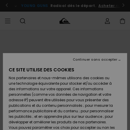
Passer
à
atuits
Se connecter / s'inscrire
YOUNG GUNS
Radical dès le départ.
Acheter maint
l'information
sur
le
produit
Accéder à
HOMME
Vêtements
Vêtements
Shop
Surf
Snow
Outlet
ma
Shop
Shop
Homme
commande
Homme
Homme
GARÇON
Continuer sans accepter
Accessoires
Accessoires
Nouveautés
Livraison
Outlet
CE SITE UTILISE DES COOKIES
FEMME
Surf
Snow
Enfant
Shop
Shop
Nos partenaires et nous-mêmes utilisons des cookies ou
Retours
Chaussures
Chaussures
A
Enfant
Enfant
une technologie équivalente pour stocker et/ou accéder à
& Tongs
& Tongs
Découvrir
SURF
des informations sur votre appareil. Ces informations
Outlet
personnelles (comme vos données de navigation et votre
Paiement
Femme
adresse IP) peuvent être utilisées pour vous présenter des
SNOW
Highlights
Snow
publications et du contenu personnalisés ; pour mesurer la
Surf
Surf
Snow
Shop
Carte
performance publicitaire et du contenu ; pour personnaliser
Femme
Cadeau
les publicités ; et en apprendre plus sur leur audience ; pour
OUTLET
développer et améliorer les produits de nos partenaires.
Communauté
Snow
Snow
Vous pouvez paramétrer vos choix pour accepter ou non les