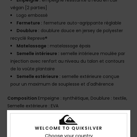
Empeigne :
empeigne résistante à l'eau en cuir
végan [2 parties]
Logo embossé
Fermeture :
fermeture auto-agrippante réglable
Doublure :
doublure douce en jersey de polyester
recyclé Repreve®
Matelassage :
matelassage épais
Semelle intérieure :
semelle intérieure moulée par
injection avec renfort au niveau du talon et contours
de la voûte plantaire
Semelle extérieure :
semelle extérieure conçue
pour un maximum de souplesse et d'adhérence
Composition
Empeigne : synthétique, Doublure : textile,
Semelle extérieure : EVA
Traçabilité du produit (Loi Agec)
WELCOME TO QUIKSILVER
Choose your country