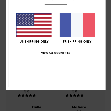
Livraison & Retours
Avis clients
Note moyenne
US SHIPPING ONLY
FR SHIPPING ONLY
5.0
VIEW ALL COUNTRIES
/5
basé sur
1 avis vérifiés
depuis juillet 2026
100% de nos clients recommandent ce produit
Confort
Rapport qualité / prix
5.0
5.0
Taille
Matière