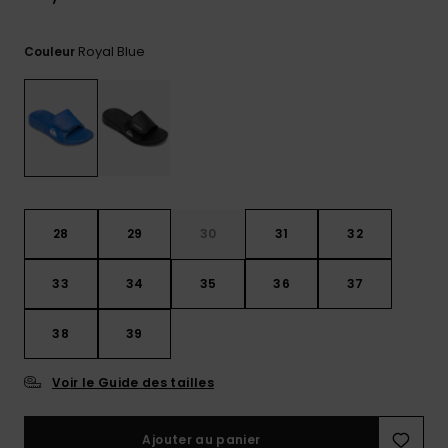
Trouvez
des
Royal Blue
Couleur
réponses
aux
questions
les plus
fréquentes
et notre
formulaire
de
contact.
28
29
30
31
32
Consulter
la FAQ
33
34
35
36
37
38
39
Voir le Guide des tailles
Ajouter au panier