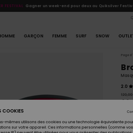
ER FESTIVAL
Gagner un week-end pour deux au Quiksilver Festiv
Q
HOMME
GARÇON
FEMME
SURF
SNOW
OUTLE
Page d'
Br
Masq
2.0
120,00
60,
ES COOKIES
OUTL
Con
us-mêmes utilisons des cookies ou une technologie équivalente pour
tions sur votre appareil. Ces informations personnelles (comme v
Coule
resse IP) peuvent être utilisées pour vous présenter des publications