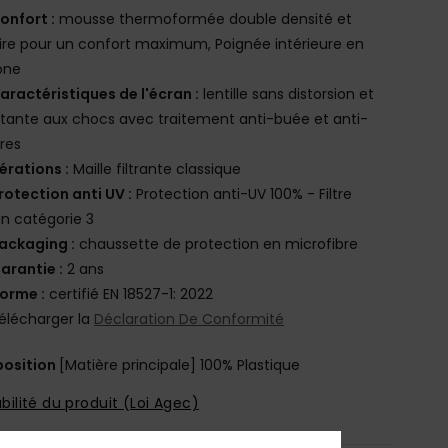
onfort :
mousse thermoformée double densité et
ire pour un confort maximum, Poignée intérieure en
cone
aractéristiques de l'écran :
lentille sans distorsion et
stante aux chocs avec traitement anti-buée et anti-
res
érations :
Maille filtrante classique
rotection anti UV :
Protection anti-UV 100% - Filtre
n catégorie 3
ackaging :
chaussette de protection en microfibre
arantie :
2 ans
orme :
certifié EN 18527-1: 2022
élécharger la
Déclaration De Conformité
osition
[Matière principale] 100% Plastique
bilité du produit (Loi Agec)