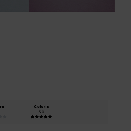
re
Coloris
5.0