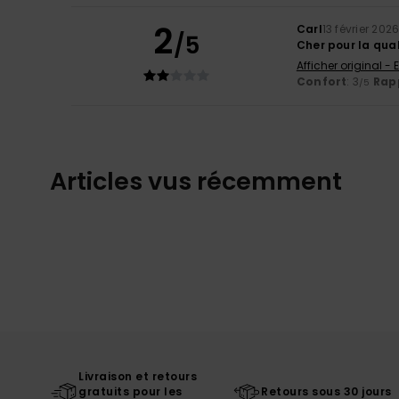
2
Carl
13 février 202
/5
Cher pour la qual
Afficher original - 
Confort
: 3
Rapp
/5
Articles vus récemment
Livraison et retours
gratuits pour les
Retours sous 30 jours