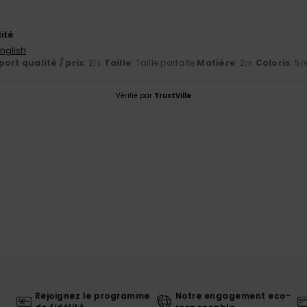
6
ité
English
ort qualité / prix
: 2
Taille
: Taille parfaite
Matière
: 2
Coloris
: 5
/5
/5
/
Vérifié par
TrustVille
Rejoignez le programme
Notre engagement eco-