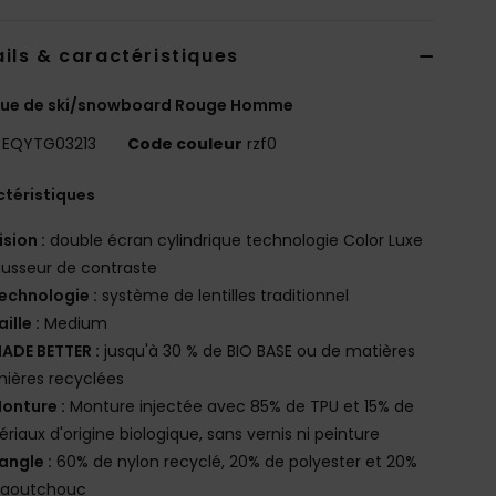
ils & caractéristiques
ue de ski/snowboard Rouge Homme
EQYTG03213
Code couleur
rzf0
téristiques
ision :
double écran cylindrique technologie Color Luxe
usseur de contraste
echnologie :
système de lentilles traditionnel
aille :
Medium
ADE BETTER :
jusqu'à 30 % de BIO BASE ou de matières
ières recyclées
onture :
Monture injectée avec 85% de TPU et 15% de
riaux d'origine biologique, sans vernis ni peinture
angle :
60% de nylon recyclé, 20% de polyester et 20%
caoutchouc