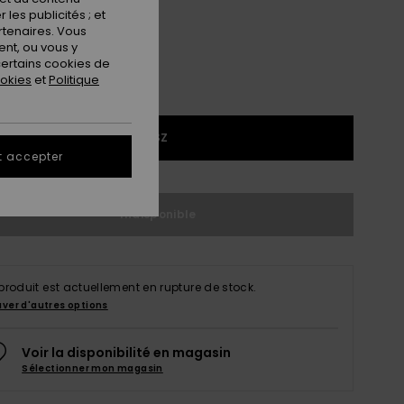
les publicités ; et
rtenaires. Vous
nt, ou vous y
ertains cookies de
ookies
et
Politique
1SZ
t accepter
Indisponible
produit est actuellement en rupture de stock.
uver d'autres options
Voir la disponibilité en magasin
Sélectionner mon magasin