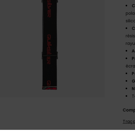
C
pola
sili
C
rési
rayu
A
P
écra
P
G
N
T
Comp
Traça