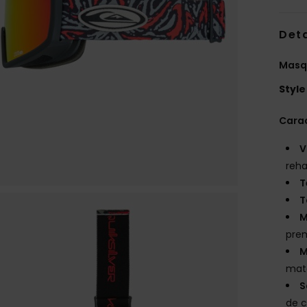
Deta
Masq
Style
Carac
V
reha
T
T
M
prem
M
maté
S
de 