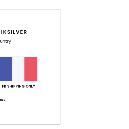
Livr
IKSILVER
untry
FR SHIPPING ONLY
IES