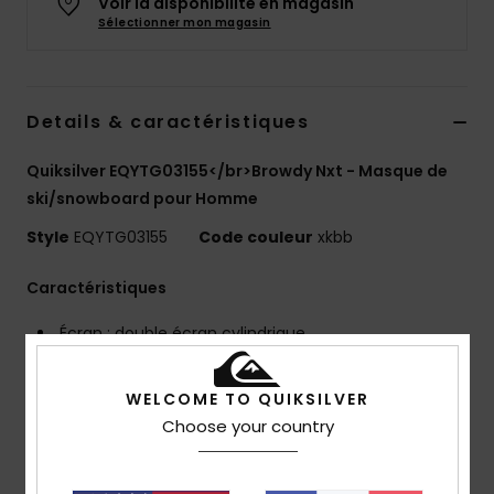
Voir la disponibilité en magasin
Sélectionner mon magasin
Details & caractéristiques
Quiksilver EQYTG03155</br>Browdy Nxt - Masque de
ski/snowboard pour Homme
Style
EQYTG03155
Code couleur
xkbb
Caractéristiques
Écran : double écran cylindrique
Écran Color Luxe Photochromic NXT® par Essilor
catégorie de filtration S1 à S3
WELCOME TO QUIKSILVER
Traitement antibuée >120 s et traitement anti-
Choose your country
rayures
Écran anti-distorsion et résistant aux chocs