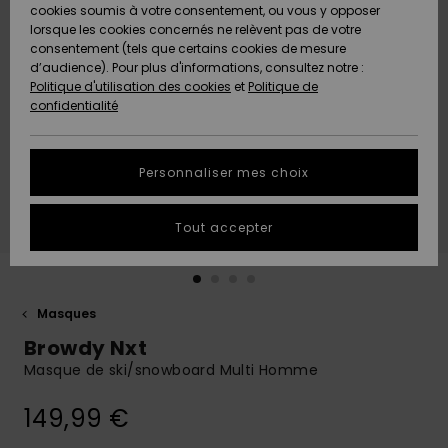
Quiksilver
A
cookies soumis à votre consentement, ou vous y opposer
Freedom
AIDE &
Découvrir
lorsque les cookies concernés ne relèvent pas de votre
CONTACT
consentement (tels que certains cookies de mesure
Nouveautés
Nouveautés
d’audience). Pour plus d'informations, consultez notre :
Protection
Politique d'utilisation des cookies
et
Politique de
des
Communauté
MAGASINS
confidentialité
données
A
A
Découvrir
Découvrir
QUIKSILVER
Guide des
APP
Personnaliser mes choix
tailles
LISTE DE
Tout accepter
SOUHAITS
Démarrez
une
conversation
pour
obtenir la
Masques
réponse la
Browdy Nxt
plus rapide
à votre
Masque de ski/snowboard Multi Homme
question.
149,99 €
Démarrer
une
conversation