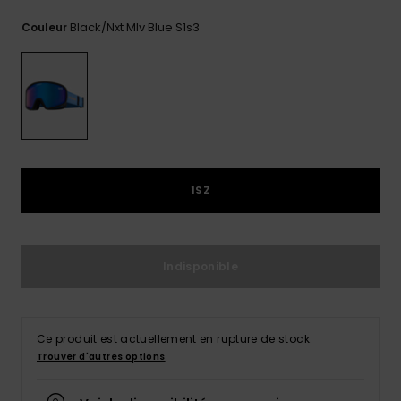
Trouvez
Black/nxt Mlv Blue S1s3
Couleur
des
réponses
aux
questions
les plus
fréquentes
et notre
formulaire
de
contact.
1SZ
Consulter
la FAQ
Indisponible
Ce produit est actuellement en rupture de stock.
Trouver d'autres options