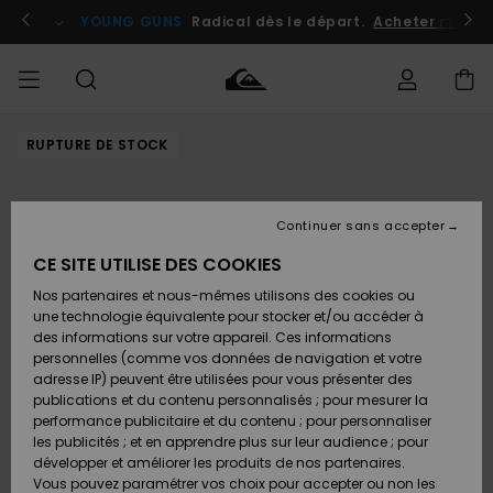
Passer
à
atuits
Se connecter / s'inscrire
YOUNG GUNS
Radical dès le départ.
Acheter maint
l'information
sur
le
produit
RUPTURE DE STOCK
Accéder à
HOMME
Vêtements
Vêtements
Shop
Surf
Snow
Outlet
ma
Shop
Shop
Homme
commande
Homme
Homme
GARÇON
Continuer sans accepter
Accessoires
Accessoires
Nouveautés
Livraison
Outlet
CE SITE UTILISE DES COOKIES
FEMME
Surf
Snow
Enfant
Shop
Shop
Nos partenaires et nous-mêmes utilisons des cookies ou
Retours
Chaussures
Chaussures
A
Enfant
Enfant
une technologie équivalente pour stocker et/ou accéder à
& Tongs
& Tongs
Découvrir
SURF
des informations sur votre appareil. Ces informations
Outlet
personnelles (comme vos données de navigation et votre
Paiement
Femme
adresse IP) peuvent être utilisées pour vous présenter des
SNOW
Highlights
Snow
publications et du contenu personnalisés ; pour mesurer la
Surf
Surf
Snow
Shop
Carte
performance publicitaire et du contenu ; pour personnaliser
Femme
Cadeau
les publicités ; et en apprendre plus sur leur audience ; pour
OUTLET
développer et améliorer les produits de nos partenaires.
Communauté
Snow
Snow
Vous pouvez paramétrer vos choix pour accepter ou non les