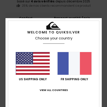
basé sur
4 avis vérifiés
depuis décembre 2025
25% de nos clients recommandent ce produit
Confort
Rapport qualité / prix
4.0
3.7
WELCOME TO QUIKSILVER
Taille
Matière
Choose your country
4.0
Trop petit
Trop grand
Coloris
4.3
US SHIPPING ONLY
FR SHIPPING ONLY
2
/5
VIEW ALL COUNTRIES