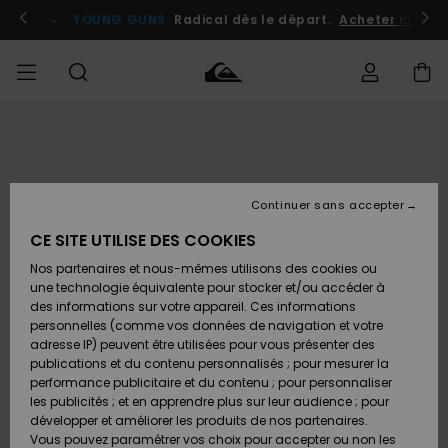
Passer
à
atuits
Se connecter / s'inscrire
YOUNG GUNS
Radical dès le départ.
Acheter maint
l'information
sur
le
produit
Accéder à
HOMME
Vêtements
Vêtements
Shop
Surf
Snow
Outlet
ma
Shop
Shop
Homme
commande
Homme
Homme
GARÇON
Continuer sans accepter
Accessoires
Accessoires
Nouveautés
Livraison
Outlet
CE SITE UTILISE DES COOKIES
FEMME
Surf
Snow
Enfant
Shop
Shop
Nos partenaires et nous-mêmes utilisons des cookies ou
Retours
Chaussures
Chaussures
A
Enfant
Enfant
une technologie équivalente pour stocker et/ou accéder à
& Tongs
& Tongs
Découvrir
SURF
des informations sur votre appareil. Ces informations
Outlet
personnelles (comme vos données de navigation et votre
Paiement
Femme
adresse IP) peuvent être utilisées pour vous présenter des
SNOW
Highlights
Snow
publications et du contenu personnalisés ; pour mesurer la
Surf
Surf
Snow
Shop
Carte
performance publicitaire et du contenu ; pour personnaliser
Femme
Cadeau
les publicités ; et en apprendre plus sur leur audience ; pour
OUTLET
développer et améliorer les produits de nos partenaires.
Communauté
Snow
Snow
Vous pouvez paramétrer vos choix pour accepter ou non les