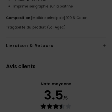
Encolure :
col rond
Imprimé sérigraphié sur la poitrine
Composition
[Matière principale] 100 % Coton
Traçabilité du produit (Loi Agec)
Livraison & Retours
Avis clients
Note moyenne
3.5
/5