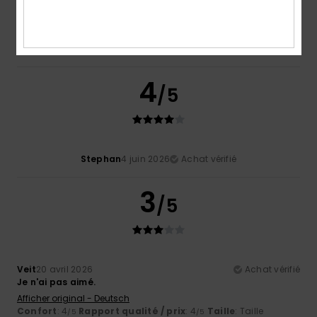
Mathieu
2 juillet 2026
Achat vérifié
Défaut de couture
Confort
: 3
Rapport qualité / prix
: 3
Taille
: Taille parfaite
/5
/5
Matière
: 3
Coloris
: 4
/5
/5
4
/5
Stephan
4 juin 2026
Achat vérifié
3
/5
Veit
20 avril 2026
Achat vérifié
Je n'ai pas aimé.
Afficher original - Deutsch
Confort
: 4
Rapport qualité / prix
: 4
Taille
: Taille
/5
/5