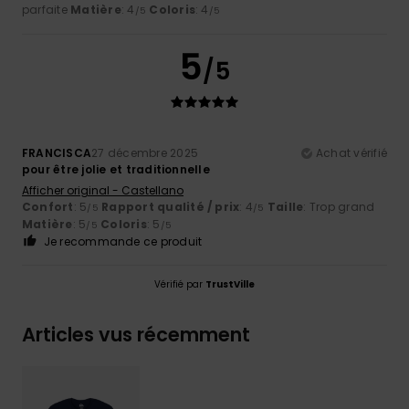
parfaite
Matière
: 4
Coloris
: 4
/5
/5
5
/5
FRANCISCA
27 décembre 2025
Achat vérifié
pour être jolie et traditionnelle
Afficher original - Castellano
Confort
: 5
Rapport qualité / prix
: 4
Taille
: Trop grand
/5
/5
Matière
: 5
Coloris
: 5
/5
/5
Je recommande ce produit
Vérifié par
TrustVille
Articles vus récemment