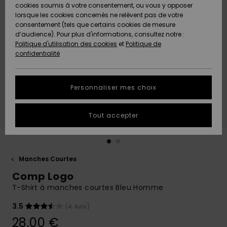
Quiksilver
A
cookies soumis à votre consentement, ou vous y opposer
Freedom
AIDE &
Découvrir
lorsque les cookies concernés ne relèvent pas de votre
CONTACT
consentement (tels que certains cookies de mesure
Nouveautés
Nouveautés
d’audience). Pour plus d'informations, consultez notre :
Protection
Politique d'utilisation des cookies
et
Politique de
des
Communauté
MAGASINS
confidentialité
données
A
A
Découvrir
Découvrir
QUIKSILVER
Guide des
APP
Personnaliser mes choix
tailles
LISTE DE
Tout accepter
SOUHAITS
Démarrez
une
conversation
pour
obtenir la
Manches Courtes
réponse la
Comp Logo
plus rapide
à votre
T-Shirt à manches courtes Bleu Homme
question.
3.5
(4 Avis)
Démarrer
une
28,00 €
conversation