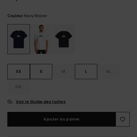
Trouvez
des
Navy Blazer
Couleur
réponses
aux
questions
les plus
fréquentes
et notre
formulaire
de
contact.
XS
S
M
L
XL
Consulter
la FAQ
XXL
Voir le Guide des tailles
Ajouter au panier