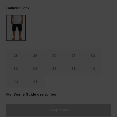
Trouvez
Black
Couleur
des
réponses
aux
questions
les plus
fréquentes
et notre
formulaire
de
contact.
28
29
30
31
32
Consulter
la FAQ
33
34
36
38
40
42
44
Voir le Guide des tailles
Indisponible