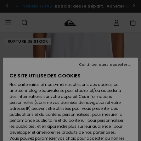
Passer
à
atuits
Se connecter / s'inscrire
YOUNG GUNS
Radical dès le départ.
Acheter maint
l'information
sur
le
produit
RUPTURE DE STOCK
Accéder à
HOMME
Vêtements
Vêtements
Shop
Surf
Snow
Outlet
ma
Shop
Shop
Homme
commande
Homme
Homme
GARÇON
Continuer sans accepter
Accessoires
Accessoires
Nouveautés
Livraison
Outlet
CE SITE UTILISE DES COOKIES
FEMME
Surf
Snow
Enfant
Shop
Shop
Nos partenaires et nous-mêmes utilisons des cookies ou
Retours
Chaussures
Chaussures
A
Enfant
Enfant
une technologie équivalente pour stocker et/ou accéder à
& Tongs
& Tongs
Découvrir
SURF
des informations sur votre appareil. Ces informations
Outlet
personnelles (comme vos données de navigation et votre
Paiement
Femme
adresse IP) peuvent être utilisées pour vous présenter des
SNOW
Highlights
Snow
publications et du contenu personnalisés ; pour mesurer la
Surf
Surf
Snow
Shop
Carte
performance publicitaire et du contenu ; pour personnaliser
Femme
Cadeau
les publicités ; et en apprendre plus sur leur audience ; pour
OUTLET
développer et améliorer les produits de nos partenaires.
Communauté
Snow
Snow
Vous pouvez paramétrer vos choix pour accepter ou non les