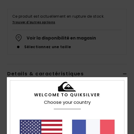
Ce produit est actuellement en rupture de stock.
Trouver d'autres options
Voir la disponibilité en magasin
Sélectionnez une taille
Details & caractéristiques
Short cargo Noir Homme
WELCOME TO QUIKSILVER
Style
AQYWS03238
Code couleur
kvj0
Choose your country
Caractéristiques
Matière :
Sergé de coton doux
Délavage :
délavage aux enzymes