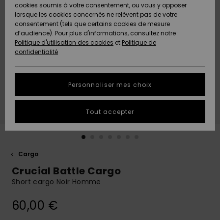
Quiksilver
A
cookies soumis à votre consentement, ou vous y opposer
Freedom
AIDE &
Découvrir
lorsque les cookies concernés ne relèvent pas de votre
CONTACT
consentement (tels que certains cookies de mesure
Nouveautés
Nouveautés
d’audience). Pour plus d'informations, consultez notre :
Protection
Politique d'utilisation des cookies
et
Politique de
des
Communauté
MAGASINS
confidentialité
données
A
A
Découvrir
Découvrir
QUIKSILVER
Guide des
APP
Personnaliser mes choix
tailles
LISTE DE
Tout accepter
SOUHAITS
Démarrez
une
conversation
pour
obtenir la
Cargo
réponse la
Crucial Battle Cargo
plus rapide
à votre
Short cargo Noir Homme
question.
60,00 €
Démarrer
une
conversation