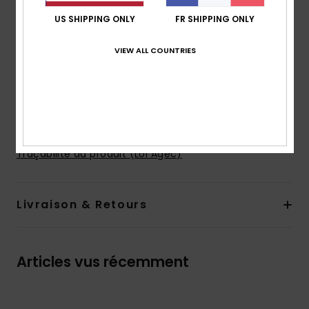
Taille :
Taille ajustable
US SHIPPING ONLY
FR SHIPPING ONLY
Système de fermeture :
Fermeture par cordon de
serrage
VIEW ALL COUNTRIES
Poches :
poches en biais à l'avant
Poche arrière appliquée
Logotage :
Étiquette sur la poche arrière
Composition
98% coton biologique, 2% élasthanne
Traçabilité du produit (Loi Agec)
Livraison & Retours
Articles vus récemment