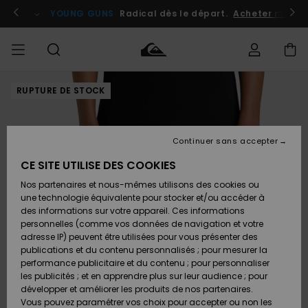
Passer
à
atuits
Se connecter / s'inscrire
YOUNG GUNS
Radical dès le départ.
Acheter maint
l'information
sur
le
produit
RUPTURE DE STOCK
Accéder à
HOMME
Vêtements
Vêtements
Shop
Surf
Snow
Outlet
ma
Shop
Shop
Homme
commande
Homme
Homme
GARÇON
Continuer sans accepter
Accessoires
Accessoires
Nouveautés
Livraison
Outlet
CE SITE UTILISE DES COOKIES
FEMME
Surf
Snow
Enfant
Shop
Shop
Nos partenaires et nous-mêmes utilisons des cookies ou
Retours
Chaussures
Chaussures
A
Enfant
Enfant
une technologie équivalente pour stocker et/ou accéder à
& Tongs
& Tongs
Découvrir
SURF
des informations sur votre appareil. Ces informations
Outlet
personnelles (comme vos données de navigation et votre
Paiement
Femme
adresse IP) peuvent être utilisées pour vous présenter des
SNOW
Highlights
Snow
publications et du contenu personnalisés ; pour mesurer la
Surf
Surf
Snow
Shop
Carte
performance publicitaire et du contenu ; pour personnaliser
Femme
Cadeau
les publicités ; et en apprendre plus sur leur audience ; pour
OUTLET
développer et améliorer les produits de nos partenaires.
Communauté
Snow
Snow
Vous pouvez paramétrer vos choix pour accepter ou non les