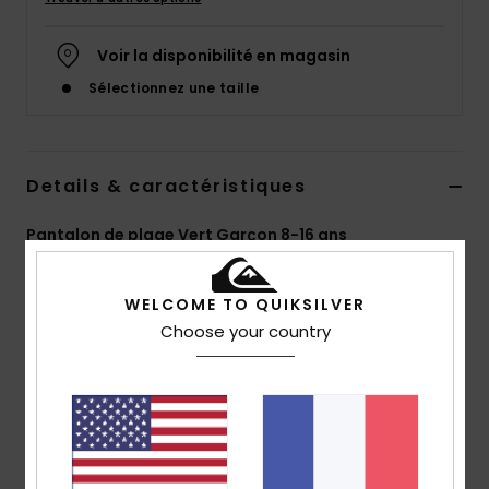
Voir la disponibilité en magasin
Sélectionnez une taille
Details & caractéristiques
Pantalon de plage Vert Garçon 8-16 ans
Style
AQBNP03000
Code couleur
glw0
WELCOME TO QUIKSILVER
Caractéristiques
Choose your country
Collection :
Collection DNA
Matière :
Matière stretch en sergé de coton
biologique
Délavage :
délavage aux enzymes
Coupe :
coupe Straight fit droite