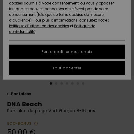
Quiksilver
A
cookies soumis à votre consentement, ou vous y opposer
Freedom
AIDE &
Découvrir
lorsque les cookies concernés ne relèvent pas de votre
CONTACT
consentement (tels que certains cookies de mesure
Nouveautés
Nouveautés
d’audience). Pour plus d'informations, consultez notre :
Protection
Politique d'utilisation des cookies
et
Politique de
des
Communauté
MAGASINS
confidentialité
données
A
A
Découvrir
Découvrir
QUIKSILVER
Guide des
APP
Personnaliser mes choix
tailles
LISTE DE
Tout accepter
SOUHAITS
Démarrez
une
conversation
pour
obtenir la
Pantalons
réponse la
DNA Beach
plus rapide
à votre
Pantalon de plage Vert Garçon 8-16 ans
question.
ECO-BONUS
Démarrer
une
50,00 €
conversation