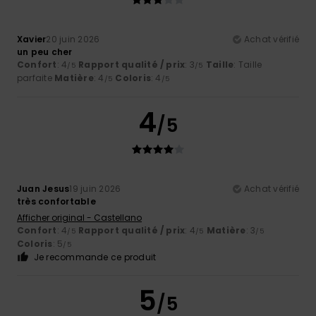
Xavier
20 juin 2026
Achat vérifié
un peu cher
Confort
: 4
Rapport qualité / prix
: 3
Taille
: Taille
/5
/5
parfaite
Matière
: 4
Coloris
: 4
/5
/5
4
/5
Juan Jesus
19 juin 2026
Achat vérifié
très confortable
Afficher original - Castellano
Confort
: 4
Rapport qualité / prix
: 4
Matière
: 3
/5
/5
/5
Coloris
: 5
/5
Je recommande ce produit
5
/5