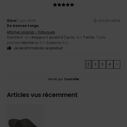
Gina
17 juin 2026
Achat vérifié
De bonnes tongs
Afficher original - Português
Confort
: 4
Rapport qualité / prix
: 4
Taille
: Taille
/5
/5
parfaite
Matière
: 5
Coloris
: 5
/5
/5
Je recommande ce produit
1
2
3
4
>
Vérifié par
TrustVille
Articles vus récemment