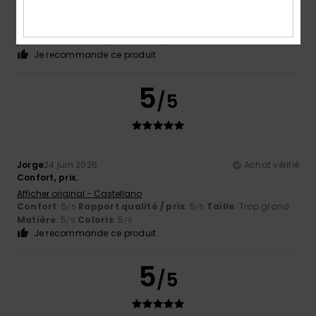
-Eric
26 juin 2026
Achat vérifié
Jolie agréable
Confort
: 5
Rapport qualité / prix
: 5
Taille
: Taille
/5
/5
parfaite
Matière
: 4
Coloris
: 4
/5
/5
Je recommande ce produit
5
/5
Jorge
24 juin 2026
Achat vérifié
Confort, prix.
Afficher original - Castellano
Confort
: 5
Rapport qualité / prix
: 5
Taille
: Trop grand
/5
/5
Matière
: 5
Coloris
: 5
/5
/5
Je recommande ce produit
5
/5