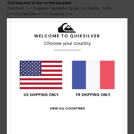
Correspond à ma forme de pied
Confort
: 5
Rapport qualité / prix
: 5
Taille
: Taille
/5
/5
parfaite
Matière
: 5
Coloris
: 5
/5
/5
Je recommande ce produit
4
WELCOME TO QUIKSILVER
/5
Choose your country
Artur
2 juillet 2026
Achat vérifié
C’est joli et très pratique
Confort
: 4
Rapport qualité / prix
: 5
Taille
: Taille
/5
/5
parfaite
Matière
: 4
Coloris
: 5
/5
/5
Je recommande ce produit
US SHIPPING ONLY
FR SHIPPING ONLY
5
/5
VIEW ALL COUNTRIES