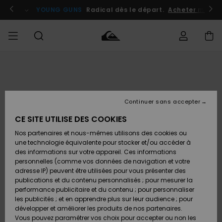
Passer
à
atuits
Se connecter / s'inscrire
YOUNG GUNS
Radical dès le départ.
Acheter maint
l'information
sur
le
produit
Accéder à
HOMME
Vêtements
Vêtements
Shop
Surf
Snow
Outlet
ma
Shop
Shop
Homme
commande
Homme
Homme
GARÇON
Continuer sans accepter
Accessoires
Accessoires
Nouveautés
Livraison
Outlet
CE SITE UTILISE DES COOKIES
FEMME
Surf
Snow
Enfant
Shop
Shop
Nos partenaires et nous-mêmes utilisons des cookies ou
Retours
Chaussures
Chaussures
A
Enfant
Enfant
une technologie équivalente pour stocker et/ou accéder à
& Tongs
& Tongs
Découvrir
SURF
des informations sur votre appareil. Ces informations
Outlet
personnelles (comme vos données de navigation et votre
Paiement
Femme
adresse IP) peuvent être utilisées pour vous présenter des
SNOW
Highlights
Snow
publications et du contenu personnalisés ; pour mesurer la
Surf
Surf
Snow
Shop
Carte
performance publicitaire et du contenu ; pour personnaliser
Femme
Cadeau
les publicités ; et en apprendre plus sur leur audience ; pour
OUTLET
développer et améliorer les produits de nos partenaires.
Communauté
Snow
Snow
Vous pouvez paramétrer vos choix pour accepter ou non les