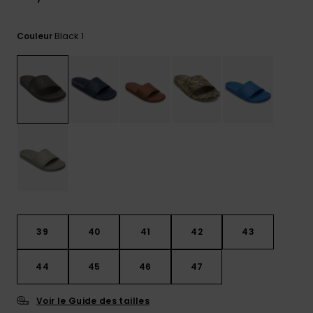
Trouvez
des
Black 1
Couleur
réponses
aux
questions
les plus
fréquentes
et notre
formulaire
de
contact.
Consulter
la FAQ
39
40
41
42
43
44
45
46
47
Voir le Guide des tailles