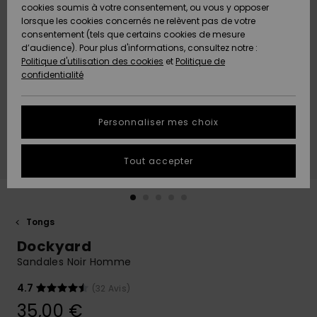
Quiksilver
A
cookies soumis à votre consentement, ou vous y opposer
Freedom
AIDE &
Découvrir
lorsque les cookies concernés ne relèvent pas de votre
CONTACT
consentement (tels que certains cookies de mesure
Nouveautés
Nouveautés
d’audience). Pour plus d'informations, consultez notre :
Protection
Politique d'utilisation des cookies
et
Politique de
des
Communauté
MAGASINS
confidentialité
données
A
A
Découvrir
Découvrir
QUIKSILVER
Guide des
APP
Personnaliser mes choix
tailles
LISTE DE
Tout accepter
SOUHAITS
Démarrez
une
conversation
pour
obtenir la
Tongs
réponse la
Dockyard
plus rapide
à votre
Sandales Noir Homme
question.
4.7
(32 Avis)
Démarrer
une
35,00 €
conversation