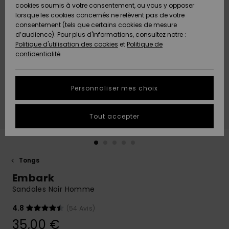
Quiksilver
A
cookies soumis à votre consentement, ou vous y opposer
Freedom
AIDE &
Découvrir
lorsque les cookies concernés ne relèvent pas de votre
CONTACT
consentement (tels que certains cookies de mesure
Nouveautés
Nouveautés
d’audience). Pour plus d'informations, consultez notre :
Protection
Politique d'utilisation des cookies
et
Politique de
des
Communauté
MAGASINS
confidentialité
données
A
A
Découvrir
Découvrir
QUIKSILVER
Guide des
APP
Personnaliser mes choix
tailles
LISTE DE
Tout accepter
SOUHAITS
Démarrez
une
conversation
pour
obtenir la
Tongs
réponse la
Embark
plus rapide
à votre
Sandales Noir Homme
question.
4.8
(54 Avis)
Démarrer
une
35,00 €
conversation