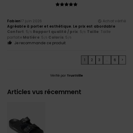
Fabien
17 juin 2026
Achat vérifié
Agréable à porter et esthétique. Le prix est abordable
Confort
: 5
Rapport qualité / prix
: 5
Taille
: Taille
/5
/5
parfaite
Matière
: 5
Coloris
: 5
/5
/5
Je recommande ce produit
1
2
3
...
6
>
Vérifié par
TrustVille
Articles vus récemment