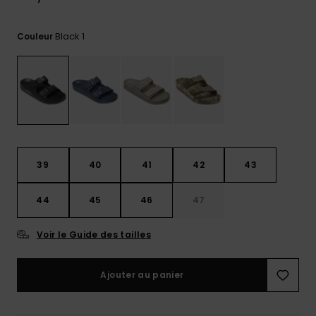
Trouvez
des
Black 1
Couleur
réponses
aux
questions
les plus
fréquentes
et notre
formulaire
de
contact.
39
40
41
42
43
Consulter
la FAQ
44
45
46
47
Voir le Guide des tailles
Ajouter au panier