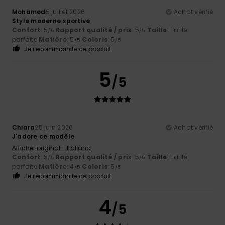
Mohamed
5 juillet 2026
Achat vérifié
Style moderne sportive
Confort
: 5
Rapport qualité / prix
: 5
Taille
: Taille
/5
/5
parfaite
Matière
: 5
Coloris
: 5
/5
/5
Je recommande ce produit
5
/5
Chiara
25 juin 2026
Achat vérifié
J'adore ce modèle
Afficher original - Italiano
Confort
: 5
Rapport qualité / prix
: 5
Taille
: Taille
/5
/5
parfaite
Matière
: 4
Coloris
: 5
/5
/5
Je recommande ce produit
4
/5