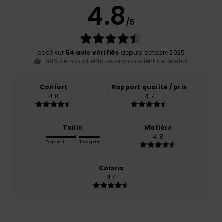
4.8
/5
basé sur
54 avis vérifiés
depuis octobre 2025
89% de nos clients recommandent ce produit
Confort
Rapport qualité / prix
4.8
4.7
Taille
Matière
4.8
Trop petit
Trop grand
Coloris
4.7