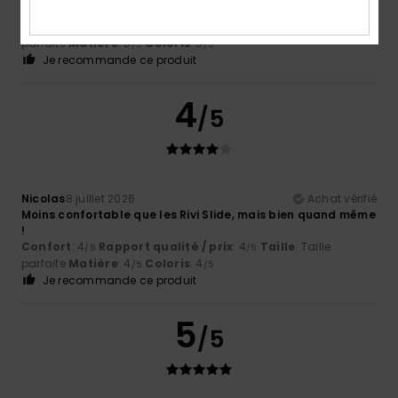
Afficher original - Castellano
Confort
: 5
Rapport qualité / prix
: 5
Taille
: Taille
/5
/5
parfaite
Matière
: 5
Coloris
: 5
/5
/5
Je recommande ce produit
4
/5
Nicolas
8 juillet 2026
Achat vérifié
Moins confortable que les Rivi Slide, mais bien quand même
!
Confort
: 4
Rapport qualité / prix
: 4
Taille
: Taille
/5
/5
parfaite
Matière
: 4
Coloris
: 4
/5
/5
Je recommande ce produit
5
/5