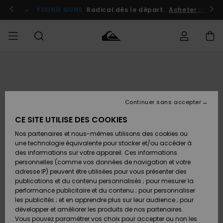
Passer
à
atuits
Se connecter / s'inscrire
YOUNG GUNS
Radical dès le départ.
Acheter maint
l'information
sur
le
produit
Accéder à
HOMME
Vêtements
Vêtements
Shop
Surf
Snow
Outlet
ma
Shop
Shop
Homme
commande
Homme
Homme
GARÇON
Continuer sans accepter
Accessoires
Accessoires
Nouveautés
Livraison
Outlet
CE SITE UTILISE DES COOKIES
FEMME
Surf
Snow
Enfant
Shop
Shop
Nos partenaires et nous-mêmes utilisons des cookies ou
Retours
Chaussures
Chaussures
A
Enfant
Enfant
une technologie équivalente pour stocker et/ou accéder à
& Tongs
& Tongs
Découvrir
SURF
des informations sur votre appareil. Ces informations
Outlet
personnelles (comme vos données de navigation et votre
Paiement
Femme
adresse IP) peuvent être utilisées pour vous présenter des
SNOW
Highlights
Snow
publications et du contenu personnalisés ; pour mesurer la
Surf
Surf
Snow
Shop
Carte
performance publicitaire et du contenu ; pour personnaliser
Femme
Cadeau
les publicités ; et en apprendre plus sur leur audience ; pour
OUTLET
développer et améliorer les produits de nos partenaires.
Communauté
Snow
Snow
Vous pouvez paramétrer vos choix pour accepter ou non les