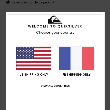
Je recommande ce produit
5
/5
WELCOME TO QUIKSILVER
Choose your country
Christoph
16 juillet 2026
Achat vérifié
Tout s'est bien passé
Afficher original - Deutsch
Confort
: 4
Rapport qualité / prix
: 5
Taille
: Taille
/5
/5
parfaite
Matière
: 4
Coloris
: 4
/5
/5
Je recommande ce produit
US SHIPPING ONLY
FR SHIPPING ONLY
5
/5
VIEW ALL COUNTRIES
Jose Luis
8 juillet 2026
Achat vérifié
Tout va bien