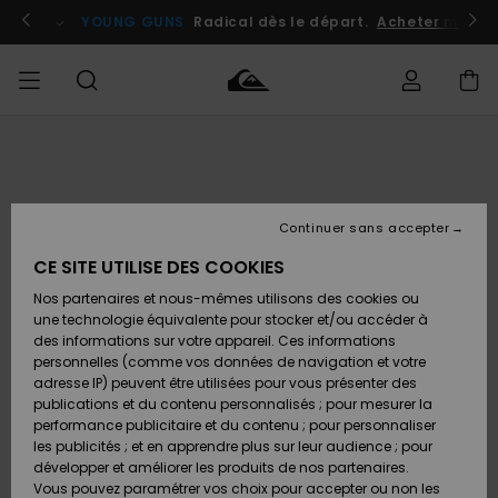
Passer
à
atuits
Se connecter / s'inscrire
YOUNG GUNS
Radical dès le départ.
Acheter maint
l'information
sur
le
produit
Accéder à
HOMME
Vêtements
Vêtements
Shop
Surf
Snow
Outlet
ma
Shop
Shop
Homme
commande
Homme
Homme
GARÇON
Continuer sans accepter
Accessoires
Accessoires
Nouveautés
Livraison
Outlet
CE SITE UTILISE DES COOKIES
FEMME
Surf
Snow
Enfant
Shop
Shop
Nos partenaires et nous-mêmes utilisons des cookies ou
Retours
Chaussures
Chaussures
A
Enfant
Enfant
une technologie équivalente pour stocker et/ou accéder à
& Tongs
& Tongs
Découvrir
SURF
des informations sur votre appareil. Ces informations
Outlet
personnelles (comme vos données de navigation et votre
Paiement
Femme
adresse IP) peuvent être utilisées pour vous présenter des
SNOW
Highlights
Snow
publications et du contenu personnalisés ; pour mesurer la
Surf
Surf
Snow
Shop
Carte
performance publicitaire et du contenu ; pour personnaliser
Femme
Cadeau
les publicités ; et en apprendre plus sur leur audience ; pour
OUTLET
développer et améliorer les produits de nos partenaires.
Communauté
Snow
Snow
Vous pouvez paramétrer vos choix pour accepter ou non les