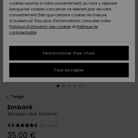
Quiksilver
A
cookies soumis à votre consentement, ou vous y opposer
Freedom
AIDE &
Découvrir
lorsque les cookies concernés ne relèvent pas de votre
CONTACT
consentement (tels que certains cookies de mesure
Nouveautés
Nouveautés
d’audience). Pour plus d'informations, consultez notre :
Protection
Politique d'utilisation des cookies
et
Politique de
des
Communauté
MAGASINS
confidentialité
données
A
A
Découvrir
Découvrir
QUIKSILVER
Guide des
APP
Personnaliser mes choix
tailles
LISTE DE
Tout accepter
SOUHAITS
Démarrez
une
conversation
pour
obtenir la
Tongs
réponse la
Embark
plus rapide
à votre
Sandales Noir Homme
question.
4.8
(52 Avis)
Démarrer
une
35,00 €
conversation