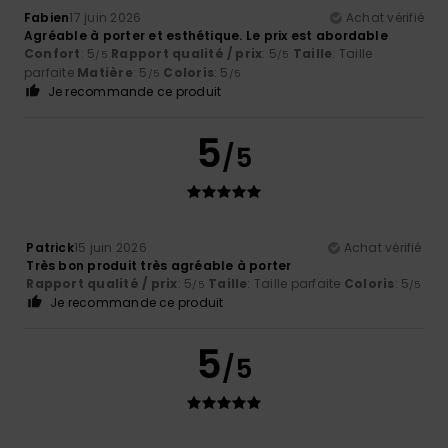
Fabien
17 juin 2026
Achat vérifié
Agréable à porter et esthétique. Le prix est abordable
Confort
: 5
Rapport qualité / prix
: 5
Taille
: Taille
/5
/5
parfaite
Matière
: 5
Coloris
: 5
/5
/5
Je recommande ce produit
5
/5
Patrick
15 juin 2026
Achat vérifié
Très bon produit très agréable à porter
Rapport qualité / prix
: 5
Taille
: Taille parfaite
Coloris
: 5
/5
/5
Je recommande ce produit
5
/5