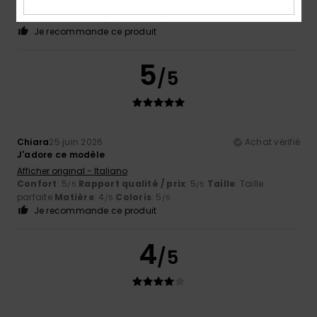
Confort
: 5
Rapport qualité / prix
: 5
Taille
: Taille
/5
/5
parfaite
Matière
: 5
Coloris
: 5
/5
/5
Je recommande ce produit
5
/5
Chiara
25 juin 2026
Achat vérifié
J'adore ce modèle
Afficher original - Italiano
Confort
: 5
Rapport qualité / prix
: 5
Taille
: Taille
/5
/5
parfaite
Matière
: 4
Coloris
: 5
/5
/5
Je recommande ce produit
4
/5