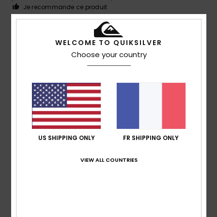
Je recommande ce produit
4
/5
WELCOME TO QUIKSILVER
Choose your country
Nicolas
8 juillet 2026
Achat vérifié
Moins confortable que les Rivi Slide, mais bien quand même
!
Confort
: 4
Rapport qualité / prix
: 4
Taille
: Taille
/5
/5
parfaite
Matière
: 4
Coloris
: 4
/5
/5
Je recommande ce produit
US SHIPPING ONLY
FR SHIPPING ONLY
5
/5
VIEW ALL COUNTRIES
Mohamed
5 juillet 2026
Achat vérifié
Style moderne sportive