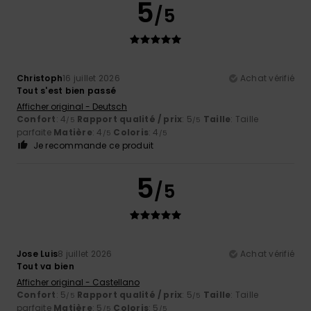
5
/5
Christoph
16 juillet 2026
Achat vérifié
Tout s'est bien passé
Afficher original - Deutsch
Confort
: 4
Rapport qualité / prix
: 5
Taille
: Taille
/5
/5
parfaite
Matière
: 4
Coloris
: 4
/5
/5
Je recommande ce produit
5
/5
Jose Luis
8 juillet 2026
Achat vérifié
Tout va bien
Afficher original - Castellano
Confort
: 5
Rapport qualité / prix
: 5
Taille
: Taille
/5
/5
parfaite
Matière
: 5
Coloris
: 5
/5
/5