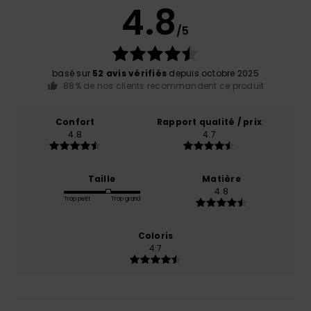
4.8
/5
basé sur
52 avis vérifiés
depuis octobre 2025
88% de nos clients recommandent ce produit
Confort
Rapport qualité / prix
4.8
4.7
Taille
Matière
4.8
Trop petit
Trop grand
Coloris
4.7