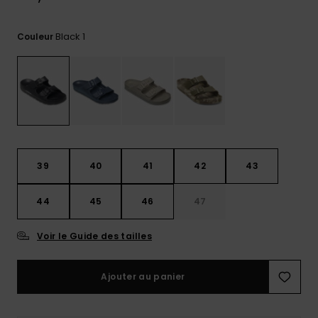
Trouvez
des
Black 1
Couleur
réponses
aux
questions
les plus
fréquentes
et notre
formulaire
de
contact.
39
40
41
42
43
Consulter
la FAQ
44
45
46
47
Voir le Guide des tailles
Ajouter au panier