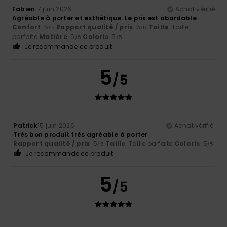
Fabien
17 juin 2026
Achat vérifié
Agréable à porter et esthétique. Le prix est abordable
Confort
: 5
Rapport qualité / prix
: 5
Taille
: Taille
/5
/5
parfaite
Matière
: 5
Coloris
: 5
/5
/5
Je recommande ce produit
5
/5
Patrick
15 juin 2026
Achat vérifié
Très bon produit très agréable à porter
Rapport qualité / prix
: 5
Taille
: Taille parfaite
Coloris
: 5
/5
/5
Je recommande ce produit
5
/5