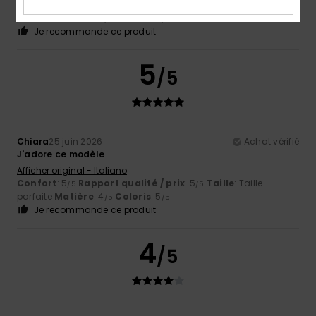
Confort
: 5
Rapport qualité / prix
: 5
Taille
: Taille
/5
/5
parfaite
Matière
: 5
Coloris
: 5
/5
/5
Je recommande ce produit
5
/5
Chiara
25 juin 2026
Achat vérifié
J'adore ce modèle
Afficher original - Italiano
Confort
: 5
Rapport qualité / prix
: 5
Taille
: Taille
/5
/5
parfaite
Matière
: 4
Coloris
: 5
/5
/5
Je recommande ce produit
4
/5