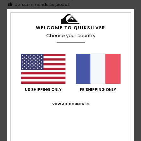
Je recommande ce produit
4
/5
WELCOME TO QUIKSILVER
Choose your country
Nicolas
8 juillet 2026
Achat vérifié
Moins confortable que les Rivi Slide, mais bien quand même
!
Confort
: 4
Rapport qualité / prix
: 4
Taille
: Taille
/5
/5
parfaite
Matière
: 4
Coloris
: 4
/5
/5
Je recommande ce produit
US SHIPPING ONLY
FR SHIPPING ONLY
5
/5
VIEW ALL COUNTRIES
Mohamed
5 juillet 2026
Achat vérifié
Style moderne sportive