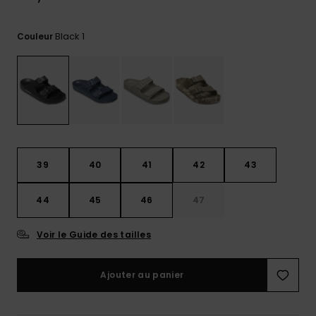
Trouvez
des
Black 1
Couleur
réponses
aux
questions
les plus
fréquentes
et notre
formulaire
de
contact.
39
40
41
42
43
Consulter
la FAQ
44
45
46
47
Voir le Guide des tailles
Ajouter au panier