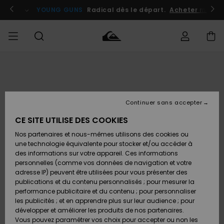
Passer
à
atuits
Se connecter / s'inscrire
YOUNG GUNS
Radical dès le départ.
Acheter maint
l'information
sur
le
produit
Accéder à
HOMME
Vêtements
Vêtements
Shop
Surf
Snow
Outlet
ma
Shop
Shop
Homme
commande
Homme
Homme
GARÇON
Continuer sans accepter
Accessoires
Accessoires
Nouveautés
Livraison
Outlet
CE SITE UTILISE DES COOKIES
FEMME
Surf
Snow
Enfant
Shop
Shop
Nos partenaires et nous-mêmes utilisons des cookies ou
Retours
Chaussures
Chaussures
A
Enfant
Enfant
une technologie équivalente pour stocker et/ou accéder à
& Tongs
& Tongs
Découvrir
SURF
des informations sur votre appareil. Ces informations
Outlet
personnelles (comme vos données de navigation et votre
Paiement
Femme
adresse IP) peuvent être utilisées pour vous présenter des
SNOW
Highlights
Snow
publications et du contenu personnalisés ; pour mesurer la
Surf
Surf
Snow
Shop
Carte
performance publicitaire et du contenu ; pour personnaliser
Femme
Cadeau
les publicités ; et en apprendre plus sur leur audience ; pour
OUTLET
développer et améliorer les produits de nos partenaires.
Communauté
Snow
Snow
Vous pouvez paramétrer vos choix pour accepter ou non les