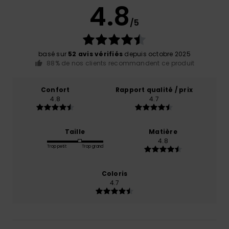
4.8
/5
basé sur
52 avis vérifiés
depuis octobre 2025
88% de nos clients recommandent ce produit
Confort
Rapport qualité / prix
4.8
4.7
Taille
Matière
4.8
Trop petit
Trop grand
Coloris
4.7