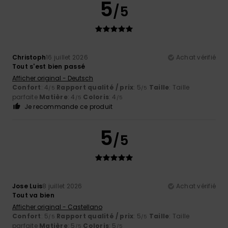
5
/5
Christoph
16 juillet 2026
Achat vérifié
Tout s'est bien passé
Afficher original - Deutsch
Confort
: 4
Rapport qualité / prix
: 5
Taille
: Taille
/5
/5
parfaite
Matière
: 4
Coloris
: 4
/5
/5
Je recommande ce produit
5
/5
Jose Luis
8 juillet 2026
Achat vérifié
Tout va bien
Afficher original - Castellano
Confort
: 5
Rapport qualité / prix
: 5
Taille
: Taille
/5
/5
parfaite
Matière
: 5
Coloris
: 5
/5
/5