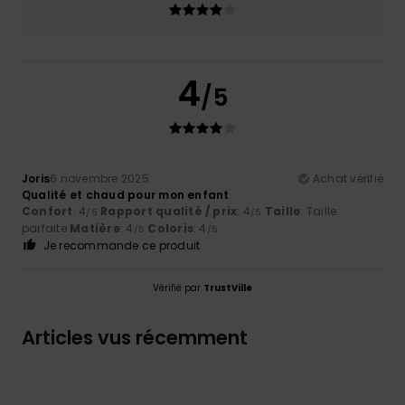
4
/5
Joris
6 novembre 2025
Achat vérifié
Qualité et chaud pour mon enfant
Confort
: 4
Rapport qualité / prix
: 4
Taille
: Taille
/5
/5
parfaite
Matière
: 4
Coloris
: 4
/5
/5
Je recommande ce produit
Vérifié par
TrustVille
Articles vus récemment