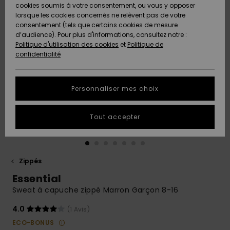
Quiksilver
A
cookies soumis à votre consentement, ou vous y opposer
Freedom
AIDE &
Découvrir
lorsque les cookies concernés ne relèvent pas de votre
CONTACT
consentement (tels que certains cookies de mesure
Nouveautés
Nouveautés
d’audience). Pour plus d'informations, consultez notre :
Protection
Politique d'utilisation des cookies
et
Politique de
des
Communauté
MAGASINS
confidentialité
données
A
A
Découvrir
Découvrir
QUIKSILVER
Guide des
APP
Personnaliser mes choix
tailles
LISTE DE
Tout accepter
SOUHAITS
Démarrez
une
conversation
pour
obtenir la
Zippés
réponse la
Essential
plus rapide
à votre
Sweat à capuche zippé Marron Garçon 8-16
question.
4.0
(1 Avis)
Démarrer
une
ECO-BONUS
conversation