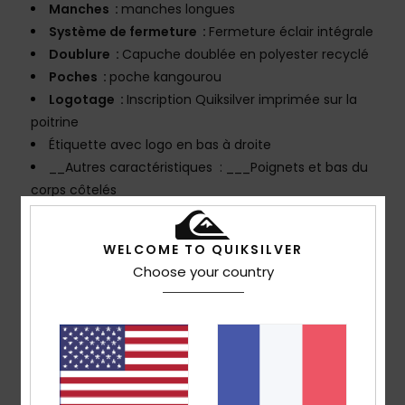
Manches :
manches longues
Système de fermeture :
Fermeture éclair intégrale
Doublure :
Capuche doublée en polyester recyclé
Poches :
poche kangourou
Logotage :
Inscription Quiksilver imprimée sur la
poitrine
Étiquette avec logo en bas à droite
__Autres caractéristiques : ___Poignets et bas du
corps côtelés
Composition
[Matière principale] 100% polyester recyclé
WELCOME TO QUIKSILVER
Traçabilité du produit (Loi Agec)
Choose your country
Livraison & Retours