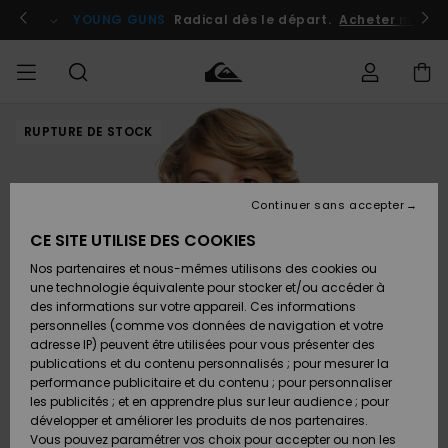
Passer
à
atuits
Se connecter / s'inscrire
YOUNG GUNS
Radical dès le départ.
Acheter maint
l'information
sur
le
produit
RUPTURE DE STOCK
Accéder à
HOMME
Vêtements
Vêtements
Shop
Surf
Snow
Outlet
ma
Shop
Shop
Homme
commande
Homme
Homme
GARÇON
Continuer sans accepter
Accessoires
Accessoires
Nouveautés
Livraison
Outlet
CE SITE UTILISE DES COOKIES
FEMME
Surf
Snow
Enfant
Shop
Shop
Nos partenaires et nous-mêmes utilisons des cookies ou
Retours
Chaussures
Chaussures
A
Enfant
Enfant
une technologie équivalente pour stocker et/ou accéder à
& Tongs
& Tongs
Découvrir
SURF
des informations sur votre appareil. Ces informations
Outlet
personnelles (comme vos données de navigation et votre
Paiement
Femme
adresse IP) peuvent être utilisées pour vous présenter des
SNOW
Highlights
Snow
publications et du contenu personnalisés ; pour mesurer la
Surf
Surf
Snow
Shop
Carte
performance publicitaire et du contenu ; pour personnaliser
Femme
Cadeau
les publicités ; et en apprendre plus sur leur audience ; pour
OUTLET
développer et améliorer les produits de nos partenaires.
Communauté
Snow
Snow
Vous pouvez paramétrer vos choix pour accepter ou non les