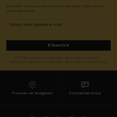
Abonnez-vous pour recevoir nos dernières actus et nos
offres exclusives.
S'inscrire
(*) Offre valable en ligne pour les nouveaux inscrits -
Conditions détaillées disponibles dans l'email de bienvenue
Trouver un magasin
Contactez nous