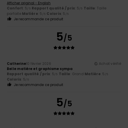
Afficher original - English
Confort
: 5
Rapport qualité / prix
: 5
Taille
: Taille
/5
/5
parfaite
Matière
: 5
Coloris
: 5
/5
/5
Je recommande ce produit
5
/5
Catherine
10 février 2026
Achat vérifié
Belle matière et graphisme sympa
Rapport qualité / prix
: 5
Taille
: Grand
Matière
: 5
/5
/5
Coloris
: 5
/5
Je recommande ce produit
5
/5