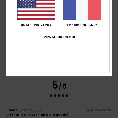
parfaite
Matière
: 5
Coloris
: 5
/5
/5
Je recommande ce produit
5
/5
US SHIPPING ONLY
FR SHIPPING ONLY
VIEW ALL COUNTRIES
Cláudia
22 février 2026
Achat vérifié
Qualité du produit
Afficher original - Português
Confort
: 5
Rapport qualité / prix
: 5
Taille
: Taille
/5
/5
parfaite
Matière
: 5
Coloris
: 5
/5
/5
5
/5
Donna
15 février 2026
Achat vérifié
Un t-shirt en coton de belle qualité