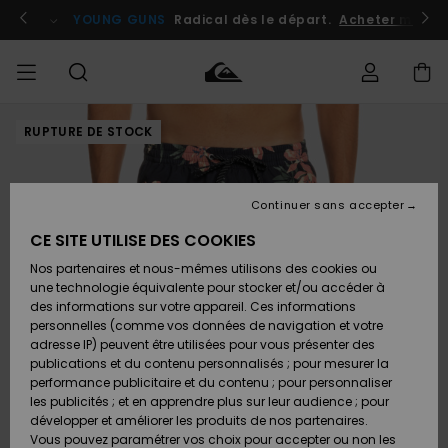
Passer
à
atuits
Se connecter / s'inscrire
YOUNG GUNS
Radical dès le départ.
Acheter maint
l'information
sur
le
produit
RUPTURE DE STOCK
Accéder à
HOMME
Vêtements
Vêtements
Shop
Surf
Snow
Outlet
ma
Shop
Shop
Homme
commande
Homme
Homme
GARÇON
Continuer sans accepter
Accessoires
Accessoires
Nouveautés
Livraison
Outlet
CE SITE UTILISE DES COOKIES
FEMME
Surf
Snow
Enfant
Shop
Shop
Nos partenaires et nous-mêmes utilisons des cookies ou
Retours
Chaussures
Chaussures
A
Enfant
Enfant
une technologie équivalente pour stocker et/ou accéder à
& Tongs
& Tongs
Découvrir
SURF
des informations sur votre appareil. Ces informations
Outlet
personnelles (comme vos données de navigation et votre
Paiement
Femme
adresse IP) peuvent être utilisées pour vous présenter des
SNOW
Highlights
Snow
publications et du contenu personnalisés ; pour mesurer la
Surf
Surf
Snow
Shop
Carte
performance publicitaire et du contenu ; pour personnaliser
Femme
Cadeau
les publicités ; et en apprendre plus sur leur audience ; pour
OUTLET
développer et améliorer les produits de nos partenaires.
Communauté
Snow
Snow
Vous pouvez paramétrer vos choix pour accepter ou non les