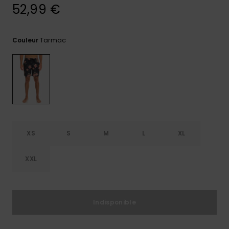
52,99 €
Trouvez
des
réponses
Tarmac
Couleur
aux
questions
les plus
fréquentes
et notre
formulaire
de
contact.
Consulter
la FAQ
XS
S
M
L
XL
XXL
Indisponible