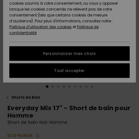
Quiksilver
A
cookies soumis à votre consentement, ou vous y opposer
Freedom
AIDE &
Découvrir
lorsque les cookies concernés ne relèvent pas de votre
CONTACT
consentement (tels que certains cookies de mesure
Nouveautés
Nouveautés
d’audience). Pour plus d'informations, consultez notre :
Protection
Politique d'utilisation des cookies
et
Politique de
des
Communauté
MAGASINS
confidentialité
données
A
A
Découvrir
Découvrir
QUIKSILVER
Guide des
APP
Personnaliser mes choix
tailles
LISTE DE
Tout accepter
SOUHAITS
Démarrez
une
conversation
pour
obtenir la
Shorts de Bain
réponse la
Everyday Mix 17" - Short de bain pour
plus rapide
à votre
Homme
question.
Short de bain Noir Homme
Démarrer
une
ECO-BONUS
conversation