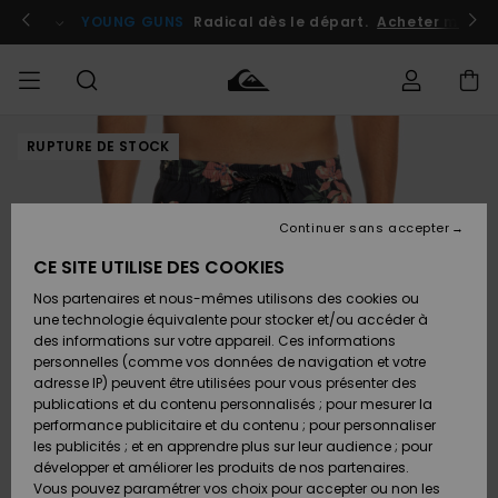
Passer
à
atuits
Se connecter / s'inscrire
YOUNG GUNS
Radical dès le départ.
Acheter maint
l'information
sur
le
produit
RUPTURE DE STOCK
Accéder à
HOMME
Vêtements
Vêtements
Shop
Surf
Snow
Outlet
ma
Shop
Shop
Homme
commande
Homme
Homme
GARÇON
Continuer sans accepter
Accessoires
Accessoires
Nouveautés
Livraison
Outlet
CE SITE UTILISE DES COOKIES
FEMME
Surf
Snow
Enfant
Shop
Shop
Nos partenaires et nous-mêmes utilisons des cookies ou
Retours
Chaussures
Chaussures
A
Enfant
Enfant
une technologie équivalente pour stocker et/ou accéder à
& Tongs
& Tongs
Découvrir
SURF
des informations sur votre appareil. Ces informations
Outlet
personnelles (comme vos données de navigation et votre
Paiement
Femme
adresse IP) peuvent être utilisées pour vous présenter des
SNOW
Highlights
Snow
publications et du contenu personnalisés ; pour mesurer la
Surf
Surf
Snow
Shop
Carte
performance publicitaire et du contenu ; pour personnaliser
Femme
Cadeau
les publicités ; et en apprendre plus sur leur audience ; pour
OUTLET
développer et améliorer les produits de nos partenaires.
Communauté
Snow
Snow
Vous pouvez paramétrer vos choix pour accepter ou non les