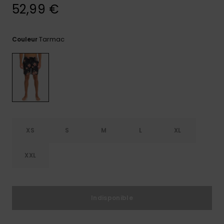
52,99 €
Trouvez
des
réponses
Tarmac
Couleur
aux
questions
les plus
fréquentes
et notre
formulaire
de
contact.
Consulter
la FAQ
XS
S
M
L
XL
XXL
Indisponible