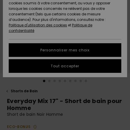
Quiksilver
A
cookies soumis à votre consentement, ou vous y opposer
Freedom
AIDE &
Découvrir
lorsque les cookies concernés ne relèvent pas de votre
CONTACT
consentement (tels que certains cookies de mesure
Nouveautés
Nouveautés
d’audience). Pour plus d'informations, consultez notre :
Protection
Politique d'utilisation des cookies
et
Politique de
des
Communauté
MAGASINS
confidentialité
données
A
A
Découvrir
Découvrir
QUIKSILVER
Guide des
APP
Personnaliser mes choix
tailles
LISTE DE
Tout accepter
SOUHAITS
Démarrez
une
conversation
pour
obtenir la
Shorts de Bain
réponse la
Everyday Mix 17" - Short de bain pour
plus rapide
à votre
Homme
question.
Short de bain Noir Homme
Démarrer
une
ECO-BONUS
conversation