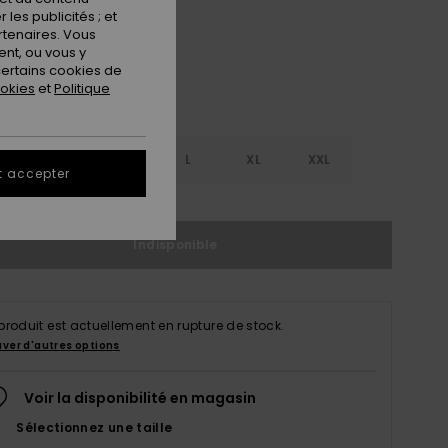
les publicités ; et
rtenaires. Vous
nt, ou vous y
ertains cookies de
ookies
et
Politique
S
S
M
L
XL
XXL
t accepter
Indisponible
produit est actuellement en rupture de stock.
uver d'autres options
Voir la disponibilité en magasin
Sélectionnez une taille