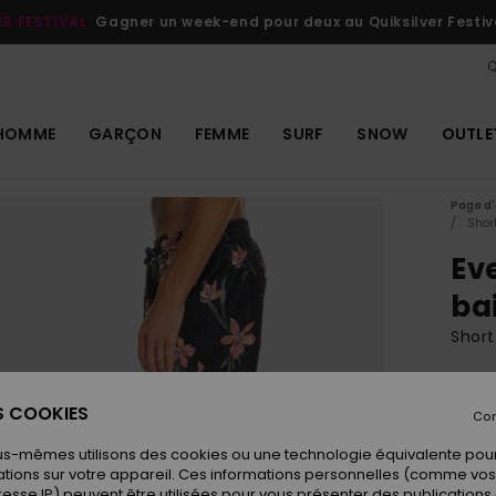
ER FESTIVAL
Gagner un week-end pour deux au Quiksilver Festiv
Q
HOMME
GARÇON
FEMME
SURF
SNOW
OUTLE
Page d'
Shor
Ev
ba
Shor
ECO-
52,
ES COOKIES
Con
us-mêmes utilisons des cookies ou une technologie équivalente pour
tions sur votre appareil. Ces informations personnelles (comme v
Coule
resse IP) peuvent être utilisées pour vous présenter des publications