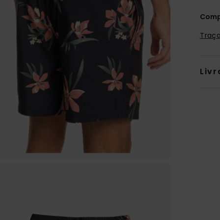
Comp
Traça
Livr