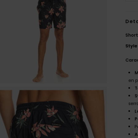
Deta
Short
Style
Carac
M
en p
T
S
serr
L
P
P
A