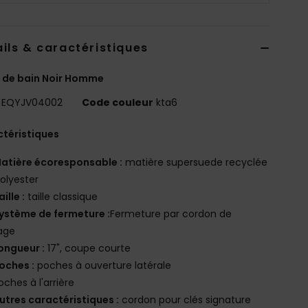
ils & caractéristiques
 de bain Noir Homme
EQYJV04002
Code couleur
kta6
téristiques
atière écoresponsable :
matière supersuede recyclée
olyester
aille :
taille classique
ystème de fermeture :
Fermeture par cordon de
age
ongueur :
17", coupe courte
oches :
poches à ouverture latérale
oches à l'arrière
utres caractéristiques :
cordon pour clés signature