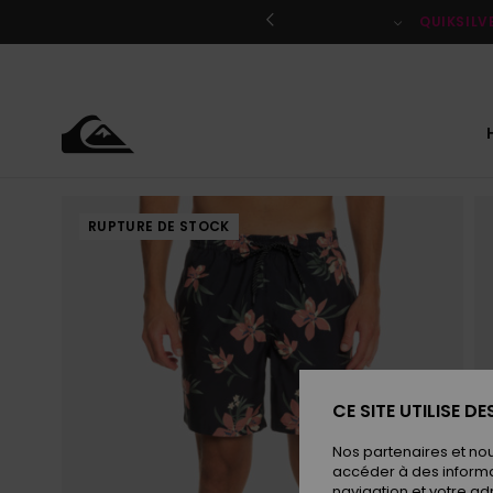
Passer
à
QUIKSILV
l'information
sur
le
produit
RUPTURE DE STOCK
CE SITE UTILISE D
Nos partenaires et no
accéder à des informa
navigation et votre ad