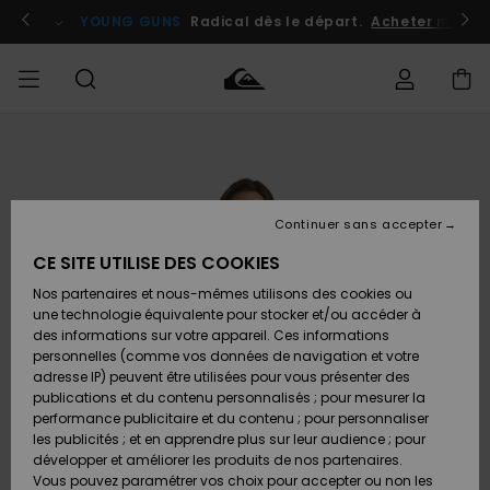
Passer
à
atuits
Se connecter / s'inscrire
YOUNG GUNS
Radical dès le départ.
Acheter maint
l'information
sur
le
produit
Accéder à
HOMME
Vêtements
Vêtements
Shop
Surf
Snow
Outlet
ma
Shop
Shop
Homme
commande
Homme
Homme
GARÇON
Continuer sans accepter
Accessoires
Accessoires
Nouveautés
Livraison
Outlet
CE SITE UTILISE DES COOKIES
FEMME
Surf
Snow
Enfant
Shop
Shop
Nos partenaires et nous-mêmes utilisons des cookies ou
Retours
Chaussures
Chaussures
A
Enfant
Enfant
une technologie équivalente pour stocker et/ou accéder à
& Tongs
& Tongs
Découvrir
SURF
des informations sur votre appareil. Ces informations
Outlet
personnelles (comme vos données de navigation et votre
Paiement
Femme
adresse IP) peuvent être utilisées pour vous présenter des
SNOW
Highlights
Snow
publications et du contenu personnalisés ; pour mesurer la
Surf
Surf
Snow
Shop
Carte
performance publicitaire et du contenu ; pour personnaliser
Femme
Cadeau
les publicités ; et en apprendre plus sur leur audience ; pour
OUTLET
développer et améliorer les produits de nos partenaires.
Communauté
Snow
Snow
Vous pouvez paramétrer vos choix pour accepter ou non les