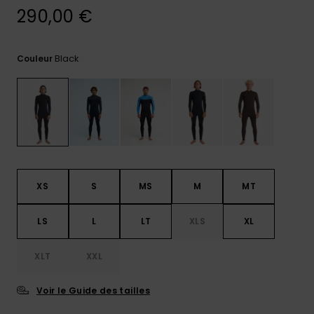
290,00 €
Trouvez
des
réponses
aux
Black
Couleur
questions
les plus
fréquentes
et notre
formulaire
de
contact.
Consulter
la FAQ
XS
S
MS
M
MT
LS
L
LT
XLS
XL
XLT
XXL
Voir le Guide des tailles