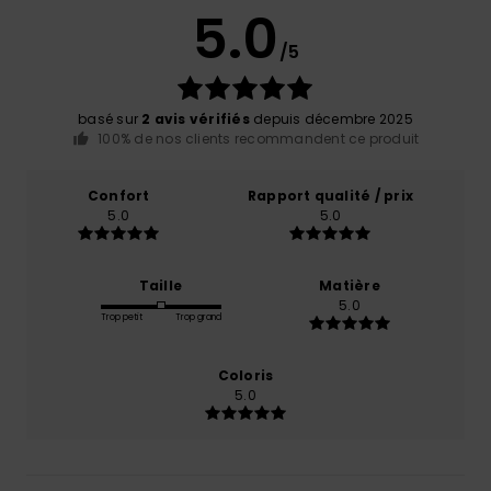
5.0
/5
basé sur
2 avis vérifiés
depuis décembre 2025
100% de nos clients recommandent ce produit
Confort
Rapport qualité / prix
5.0
5.0
Taille
Matière
5.0
Trop petit
Trop grand
Coloris
5.0