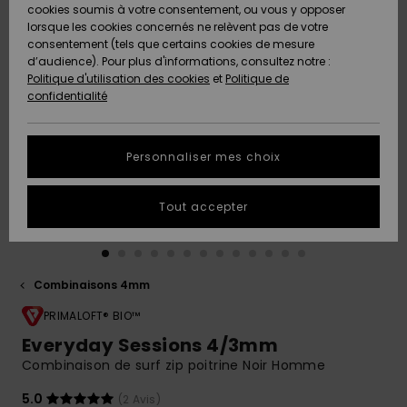
Quiksilver
A
cookies soumis à votre consentement, ou vous y opposer
Freedom
AIDE &
Découvrir
lorsque les cookies concernés ne relèvent pas de votre
CONTACT
consentement (tels que certains cookies de mesure
Nouveautés
Nouveautés
d’audience). Pour plus d'informations, consultez notre :
Protection
Politique d'utilisation des cookies
et
Politique de
des
Communauté
MAGASINS
confidentialité
données
A
A
Découvrir
Découvrir
QUIKSILVER
Guide des
APP
Personnaliser mes choix
tailles
LISTE DE
Tout accepter
SOUHAITS
Démarrez
une
conversation
pour
obtenir la
Combinaisons 4mm
réponse la
plus rapide
PRIMALOFT® BIO™
à votre
Everyday Sessions 4/3mm
question.
Combinaison de surf zip poitrine Noir Homme
Démarrer
une
5.0
(2 Avis)
conversation