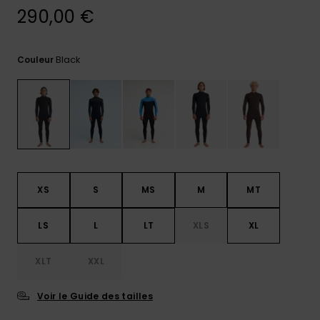
290,00 €
Trouvez
des
réponses
aux
Black
Couleur
questions
les plus
fréquentes
et notre
formulaire
de
contact.
Consulter
la FAQ
XS
S
MS
M
MT
LS
L
LT
XLS
XL
XLT
XXL
Voir le Guide des tailles