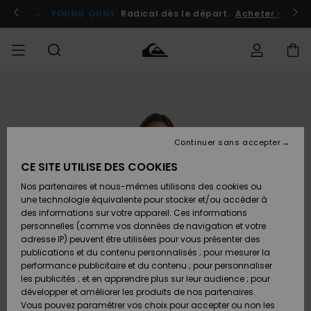
Passer
à
atuits
Se connecter / s'inscrire
YOUNG GUNS
Radical dès le départ.
Acheter maint
l'information
sur
le
produit
Accéder à
HOMME
Vêtements
Vêtements
Shop
Surf
Snow
Outlet
ma
Shop
Shop
Homme
commande
Homme
Homme
GARÇON
Continuer sans accepter
Accessoires
Accessoires
Nouveautés
Livraison
Outlet
CE SITE UTILISE DES COOKIES
FEMME
Surf
Snow
Enfant
Shop
Shop
Nos partenaires et nous-mêmes utilisons des cookies ou
Retours
Chaussures
Chaussures
A
Enfant
Enfant
une technologie équivalente pour stocker et/ou accéder à
& Tongs
& Tongs
Découvrir
SURF
des informations sur votre appareil. Ces informations
Outlet
personnelles (comme vos données de navigation et votre
Paiement
Femme
adresse IP) peuvent être utilisées pour vous présenter des
SNOW
Highlights
Snow
publications et du contenu personnalisés ; pour mesurer la
Surf
Surf
Snow
Shop
Carte
performance publicitaire et du contenu ; pour personnaliser
Femme
Cadeau
les publicités ; et en apprendre plus sur leur audience ; pour
OUTLET
développer et améliorer les produits de nos partenaires.
Communauté
Snow
Snow
Vous pouvez paramétrer vos choix pour accepter ou non les