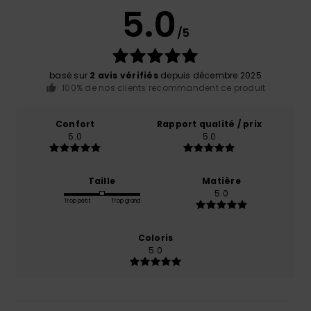
5.0
/5
basé sur
2 avis vérifiés
depuis décembre 2025
100% de nos clients recommandent ce produit
Confort
Rapport qualité / prix
5.0
5.0
Taille
Matière
5.0
Trop petit
Trop grand
Coloris
5.0