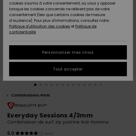
Quiksilver
A
cookies soumis à votre consentement, ou vous y opposer
Freedom
AIDE &
Découvrir
lorsque les cookies concernés ne relèvent pas de votre
CONTACT
consentement (tels que certains cookies de mesure
Nouveautés
Nouveautés
d’audience). Pour plus d'informations, consultez notre :
Protection
Politique d'utilisation des cookies
et
Politique de
des
Communauté
MAGASINS
confidentialité
données
A
A
Découvrir
Découvrir
QUIKSILVER
Guide des
APP
Personnaliser mes choix
tailles
LISTE DE
Tout accepter
SOUHAITS
Démarrez
une
conversation
pour
obtenir la
Combinaisons 4mm
réponse la
plus rapide
PRIMALOFT® BIO™
à votre
Everyday Sessions 4/3mm
question.
Combinaison de surf zip poitrine Noir Homme
Démarrer
une
5.0
(2 Avis)
conversation