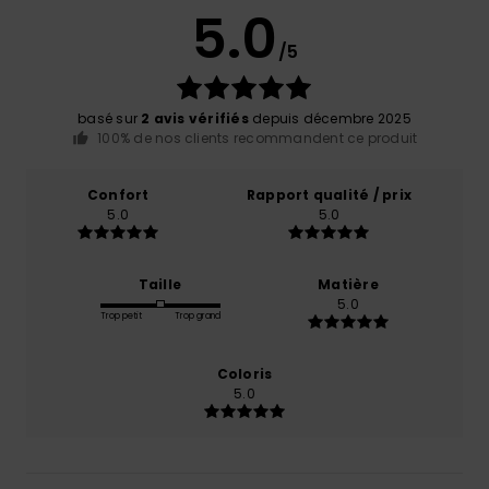
5.0
/5
basé sur
2 avis vérifiés
depuis décembre 2025
100% de nos clients recommandent ce produit
Confort
Rapport qualité / prix
5.0
5.0
Taille
Matière
5.0
Trop petit
Trop grand
Coloris
5.0