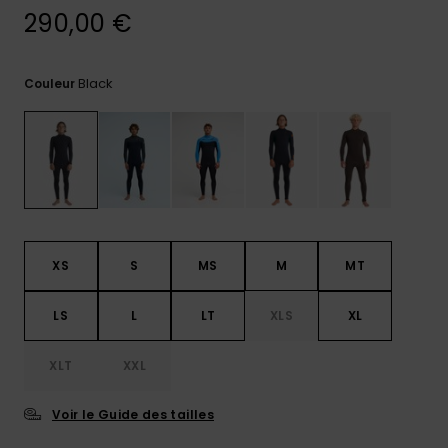
290,00 €
Trouvez
des
réponses
aux
Black
Couleur
questions
les plus
fréquentes
et notre
formulaire
de
contact.
Consulter
la FAQ
XS
S
MS
M
MT
LS
L
LT
XLS
XL
XLT
XXL
Voir le Guide des tailles