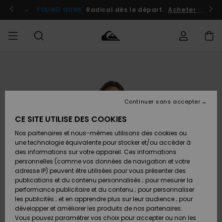
Passer
à
atuits
Se connecter / s'inscrire
YOUNG GUNS
Radical dès le départ.
Acheter maint
l'information
sur
le
produit
Accéder à
HOMME
Vêtements
Vêtements
Shop
Surf
Snow
Outlet
ma
Shop
Shop
Homme
commande
Homme
Homme
GARÇON
Continuer sans accepter
Accessoires
Accessoires
Nouveautés
Livraison
Outlet
CE SITE UTILISE DES COOKIES
FEMME
Surf
Snow
Enfant
Shop
Shop
Nos partenaires et nous-mêmes utilisons des cookies ou
Retours
Chaussures
Chaussures
A
Enfant
Enfant
une technologie équivalente pour stocker et/ou accéder à
& Tongs
& Tongs
Découvrir
SURF
des informations sur votre appareil. Ces informations
Outlet
personnelles (comme vos données de navigation et votre
Paiement
Femme
adresse IP) peuvent être utilisées pour vous présenter des
SNOW
Highlights
Snow
publications et du contenu personnalisés ; pour mesurer la
Surf
Surf
Snow
Shop
Carte
performance publicitaire et du contenu ; pour personnaliser
Femme
Cadeau
les publicités ; et en apprendre plus sur leur audience ; pour
OUTLET
développer et améliorer les produits de nos partenaires.
Communauté
Snow
Snow
Vous pouvez paramétrer vos choix pour accepter ou non les