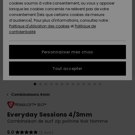
Quiksilver
A
cookies soumis à votre consentement, ou vous y opposer
Freedom
AIDE &
Découvrir
lorsque les cookies concernés ne relèvent pas de votre
CONTACT
consentement (tels que certains cookies de mesure
Nouveautés
Nouveautés
d’audience). Pour plus d'informations, consultez notre :
Protection
Politique d'utilisation des cookies
et
Politique de
des
Communauté
MAGASINS
confidentialité
données
A
A
Découvrir
Découvrir
QUIKSILVER
Guide des
APP
Personnaliser mes choix
tailles
LISTE DE
Tout accepter
SOUHAITS
Démarrez
une
conversation
pour
obtenir la
Combinaisons 4mm
réponse la
plus rapide
PRIMALOFT® BIO™
à votre
Everyday Sessions 4/3mm
question.
Combinaison de surf zip poitrine Noir Homme
Démarrer
une
5.0
(2 Avis)
conversation