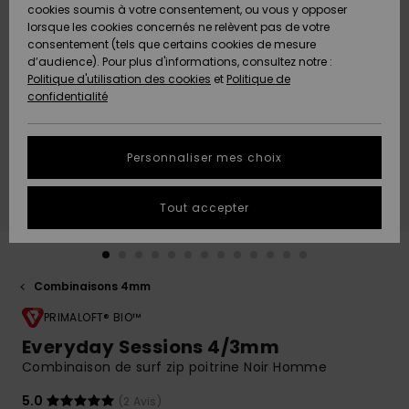
Quiksilver
A
cookies soumis à votre consentement, ou vous y opposer
Freedom
AIDE &
Découvrir
lorsque les cookies concernés ne relèvent pas de votre
CONTACT
consentement (tels que certains cookies de mesure
Nouveautés
Nouveautés
d’audience). Pour plus d'informations, consultez notre :
Protection
Politique d'utilisation des cookies
et
Politique de
des
Communauté
MAGASINS
confidentialité
données
A
A
Découvrir
Découvrir
QUIKSILVER
Guide des
APP
Personnaliser mes choix
tailles
LISTE DE
Tout accepter
SOUHAITS
Démarrez
une
conversation
pour
obtenir la
Combinaisons 4mm
réponse la
plus rapide
PRIMALOFT® BIO™
à votre
Everyday Sessions 4/3mm
question.
Combinaison de surf zip poitrine Noir Homme
Démarrer
une
5.0
(2 Avis)
conversation