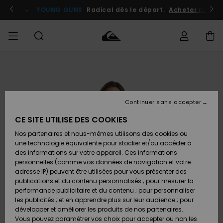
Passer
à
atuits
Se connecter / s'inscrire
YOUNG GUNS
Radical dès le départ.
Acheter maint
l'information
sur
le
produit
Accéder à
HOMME
Vêtements
Vêtements
Shop
Surf
Snow
Outlet
ma
Shop
Shop
Homme
commande
Homme
Homme
GARÇON
Continuer sans accepter
Accessoires
Accessoires
Nouveautés
Livraison
Outlet
CE SITE UTILISE DES COOKIES
FEMME
Surf
Snow
Enfant
Shop
Shop
Nos partenaires et nous-mêmes utilisons des cookies ou
Retours
Chaussures
Chaussures
A
Enfant
Enfant
une technologie équivalente pour stocker et/ou accéder à
& Tongs
& Tongs
Découvrir
SURF
des informations sur votre appareil. Ces informations
Outlet
personnelles (comme vos données de navigation et votre
Paiement
Femme
adresse IP) peuvent être utilisées pour vous présenter des
SNOW
Highlights
Snow
publications et du contenu personnalisés ; pour mesurer la
Surf
Surf
Snow
Shop
Carte
performance publicitaire et du contenu ; pour personnaliser
Femme
Cadeau
les publicités ; et en apprendre plus sur leur audience ; pour
OUTLET
développer et améliorer les produits de nos partenaires.
Communauté
Snow
Snow
Vous pouvez paramétrer vos choix pour accepter ou non les