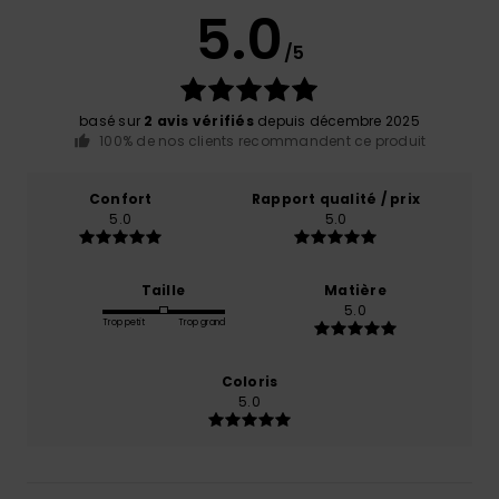
5.0
/5
basé sur
2 avis vérifiés
depuis décembre 2025
100% de nos clients recommandent ce produit
Confort
Rapport qualité / prix
5.0
5.0
Taille
Matière
5.0
Trop petit
Trop grand
Coloris
5.0