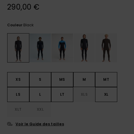
290,00 €
Trouvez
des
réponses
aux
Black
Couleur
questions
les plus
fréquentes
et notre
formulaire
de
contact.
Consulter
la FAQ
XS
S
MS
M
MT
LS
L
LT
XLS
XL
XLT
XXL
Voir le Guide des tailles