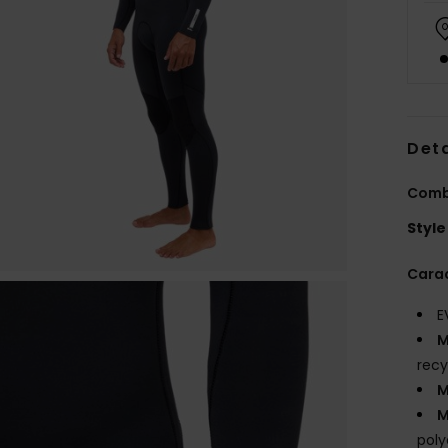
Deta
Combi
Style
Carac
E
M
recy
M
M
poly