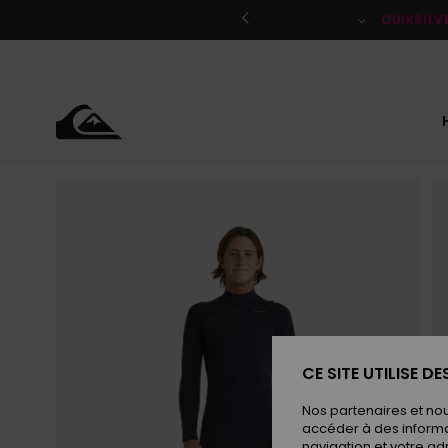
Passer
à
QUIKSILV
l'information
sur
le
produit
CE SITE UTILISE D
Nos partenaires et no
accéder à des informa
navigation et votre ad