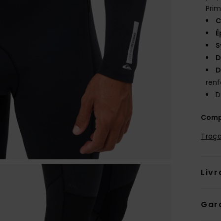
Prim
C
É
S
D
D
renf
D
Comp
Traça
Livr
Gar