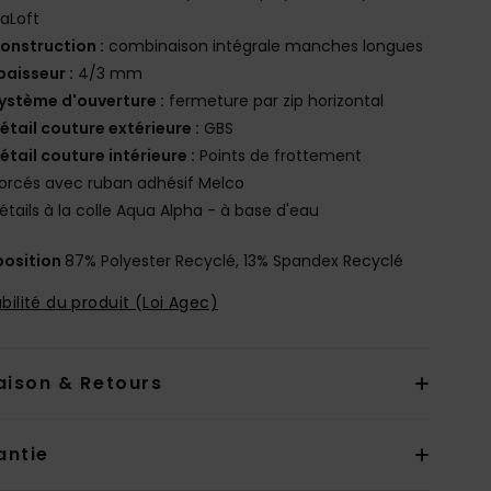
aLoft
onstruction :
combinaison intégrale manches longues
paisseur :
4/3 mm
ystème d'ouverture :
fermeture par zip horizontal
étail couture extérieure :
GBS
étail couture intérieure :
Points de frottement
orcés avec ruban adhésif Melco
étails à la colle Aqua Alpha - à base d'eau
osition
87% Polyester Recyclé, 13% Spandex Recyclé
bilité du produit (Loi Agec)
aison & Retours
antie