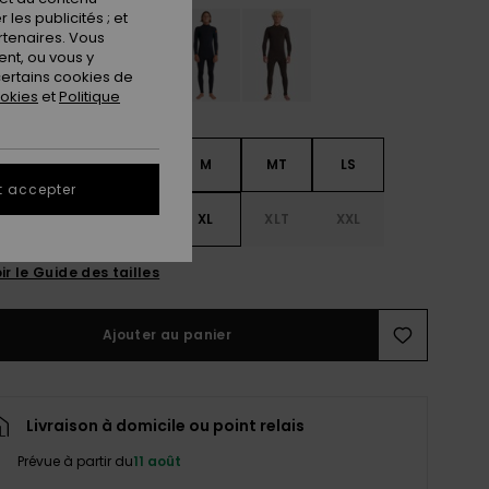
les publicités ; et
rtenaires. Vous
nt, ou vous y
ertains cookies de
ookies
et
Politique
S
S
MS
M
MT
LS
t accepter
LT
XLS
XL
XLT
XXL
ir le Guide des tailles
Ajouter au panier
Livraison à domicile ou point relais
Prévue à partir du
11 août