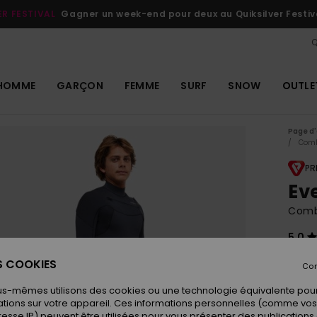
ER FESTIVAL
Gagner un week-end pour deux au Quiksilver Festiv
Q
HOMME
GARÇON
FEMME
SURF
SNOW
OUTLE
Page d'
Com
PR
Ev
Combi
5.0
29
ES COOKIES
Con
us-mêmes utilisons des cookies ou une technologie équivalente pour
tions sur votre appareil. Ces informations personnelles (comme v
Coule
resse IP) peuvent être utilisées pour vous présenter des publications