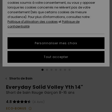
Quiksilver
A
cookies soumis à votre consentement, ou vous y opposer
Freedom
AIDE &
Découvrir
lorsque les cookies concernés ne relèvent pas de votre
CONTACT
consentement (tels que certains cookies de mesure
Nouveautés
Nouveautés
d’audience). Pour plus d'informations, consultez notre :
Protection
Politique d'utilisation des cookies
et
Politique de
des
Communauté
MAGASINS
confidentialité
données
A
A
Découvrir
Découvrir
QUIKSILVER
Guide des
APP
Personnaliser mes choix
tailles
LISTE DE
Tout accepter
SOUHAITS
Démarrez
une
conversation
pour
obtenir la
Shorts de Bain
réponse la
Everyday Solid Volley Yth 14"
plus rapide
à votre
Short de bain Rouge Garçon 8-16 ans
question.
4.8
(4 Avis)
Démarrer
une
ECO-BONUS
conversation