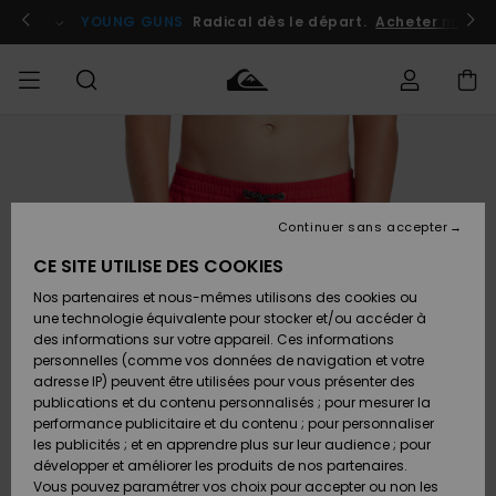
Passer
à
atuits
Se connecter / s'inscrire
YOUNG GUNS
Radical dès le départ.
Acheter maint
l'information
sur
le
produit
Accéder à
HOMME
Vêtements
Vêtements
Shop
Surf
Snow
Outlet
ma
Shop
Shop
Homme
commande
Homme
Homme
GARÇON
Continuer sans accepter
Accessoires
Accessoires
Nouveautés
Livraison
Outlet
CE SITE UTILISE DES COOKIES
FEMME
Surf
Snow
Enfant
Shop
Shop
Nos partenaires et nous-mêmes utilisons des cookies ou
Retours
Chaussures
Chaussures
A
Enfant
Enfant
une technologie équivalente pour stocker et/ou accéder à
& Tongs
& Tongs
Découvrir
SURF
des informations sur votre appareil. Ces informations
Outlet
personnelles (comme vos données de navigation et votre
Paiement
Femme
adresse IP) peuvent être utilisées pour vous présenter des
SNOW
Highlights
Snow
publications et du contenu personnalisés ; pour mesurer la
Surf
Surf
Snow
Shop
Carte
performance publicitaire et du contenu ; pour personnaliser
Femme
Cadeau
les publicités ; et en apprendre plus sur leur audience ; pour
OUTLET
développer et améliorer les produits de nos partenaires.
Communauté
Snow
Snow
Vous pouvez paramétrer vos choix pour accepter ou non les