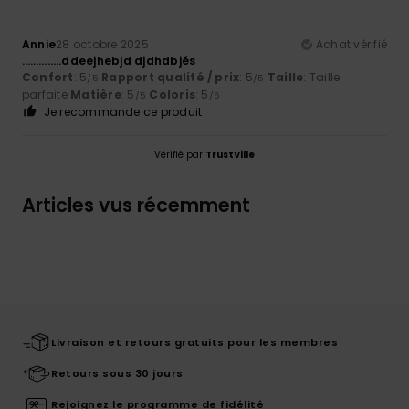
Annie
28 octobre 2025
Achat vérifié
…………..ddeejhebjd djdhdbjés
Confort
: 5
Rapport qualité / prix
: 5
Taille
: Taille
/5
/5
parfaite
Matière
: 5
Coloris
: 5
/5
/5
Je recommande ce produit
Vérifié par
TrustVille
Articles vus récemment
Livraison et retours gratuits pour les membres
Retours sous 30 jours
Rejoignez le programme de fidélité