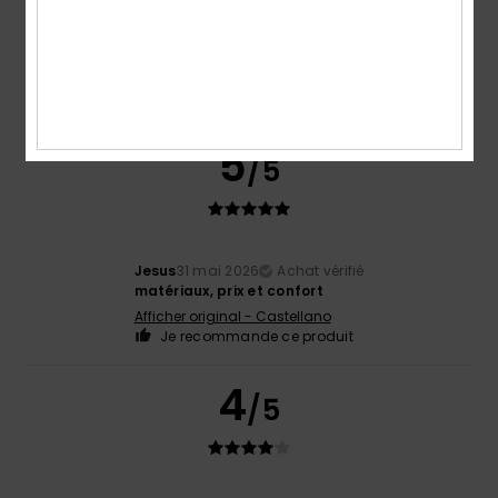
Coloris
5.0
5
/5
Jesus
31 mai 2026
Achat vérifié
matériaux, prix et confort
Afficher original - Castellano
Je recommande ce produit
4
/5