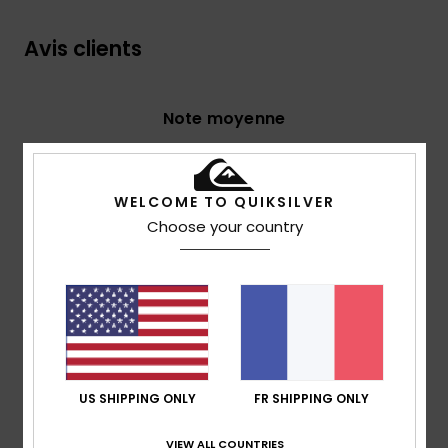
Avis clients
Note moyenne
4.8
/5
WELCOME TO QUIKSILVER
Choose your country
basé sur
4 avis vérifiés
depuis octobre 2025
100% de nos clients recommandent ce produit
Confort
Rapport qualité / prix
4.5
4.5
Taille
Matière
US SHIPPING ONLY
FR SHIPPING ONLY
4.5
Trop petit
Trop grand
VIEW ALL COUNTRIES