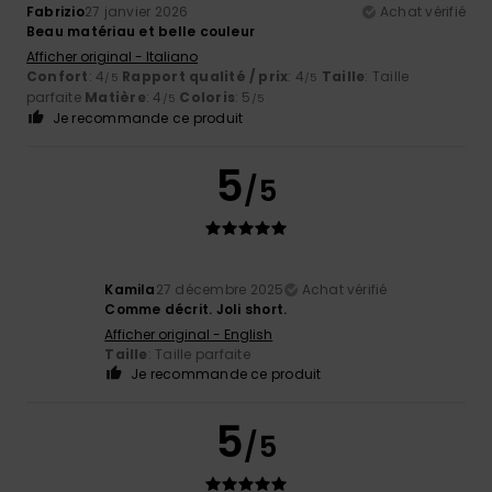
Fabrizio
27 janvier 2026
Achat vérifié
Beau matériau et belle couleur
Afficher original - Italiano
Confort
: 4
Rapport qualité / prix
: 4
Taille
: Taille
/5
/5
parfaite
Matière
: 4
Coloris
: 5
/5
/5
Je recommande ce produit
5
/5
Kamila
27 décembre 2025
Achat vérifié
Comme décrit. Joli short.
Afficher original - English
Taille
: Taille parfaite
Je recommande ce produit
5
/5