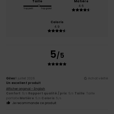
Taille
Matière
4.6
Trop petit
Trop grand
Coloris
4.9
5
/5
Giles
11 juillet 2026
Achat vérifié
Un excellent produit
Afficher original - English
Confort
: 5
Rapport qualité / prix
: 5
Taille
: Taille
/5
/5
parfaite
Matière
: 5
Coloris
: 5
/5
/5
Je recommande ce produit