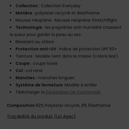
Collection :
Collection Everyday
Matière :
polyester recyclé et élasthanne
Mousse néoprène : Mousse néoprène Stretchflight
Technologie :
les propriétés anti-humidité chassent
la sueur pour garder la peau au sec
Résistant au chlore
Protection anti-UV :
indice de protection UPF 50+
Teinture : Modèle teint dans la masse (coloris Noir)
Coupe :
coupe loose
Col :
col rond
Manches :
manches longues
Système de fermeture :
Modèle à enfiler
Télécharger la
Déclaration De Conformité
Composition
92% Polyester recyclé, 8% Élasthanne
Traçabilité du produit (Loi Agec)