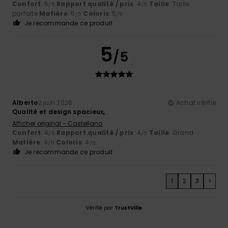
Confort
: 5
Rapport qualité / prix
: 4
Taille
: Taille
/5
/5
parfaite
Matière
: 5
Coloris
: 5
/5
/5
Je recommande ce produit
5
/5
Alberto
2 juin 2026
Achat vérifié
Qualité et design spacieux,
Afficher original - Castellano
Confort
: 4
Rapport qualité / prix
: 4
Taille
: Grand
/5
/5
Matière
: 4
Coloris
: 4
/5
/5
Je recommande ce produit
1
2
3
>
Vérifié par
TrustVille