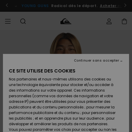
Passer
à
atuits
Se connecter / s'inscrire
YOUNG GUNS
Radical dès le départ.
Acheter maint
l'information
sur
le
produit
Accéder à
HOMME
Vêtements
Vêtements
Shop
Surf
Snow
Outlet
ma
Shop
Shop
Homme
commande
Homme
Homme
GARÇON
Continuer sans accepter
Accessoires
Accessoires
Nouveautés
Livraison
Outlet
CE SITE UTILISE DES COOKIES
FEMME
Surf
Snow
Enfant
Shop
Shop
Nos partenaires et nous-mêmes utilisons des cookies ou
Retours
Chaussures
Chaussures
A
Enfant
Enfant
une technologie équivalente pour stocker et/ou accéder à
& Tongs
& Tongs
Découvrir
SURF
des informations sur votre appareil. Ces informations
Outlet
personnelles (comme vos données de navigation et votre
Paiement
Femme
adresse IP) peuvent être utilisées pour vous présenter des
SNOW
Highlights
Snow
publications et du contenu personnalisés ; pour mesurer la
Surf
Surf
Snow
Shop
Carte
performance publicitaire et du contenu ; pour personnaliser
Femme
Cadeau
les publicités ; et en apprendre plus sur leur audience ; pour
OUTLET
développer et améliorer les produits de nos partenaires.
Communauté
Snow
Snow
Vous pouvez paramétrer vos choix pour accepter ou non les