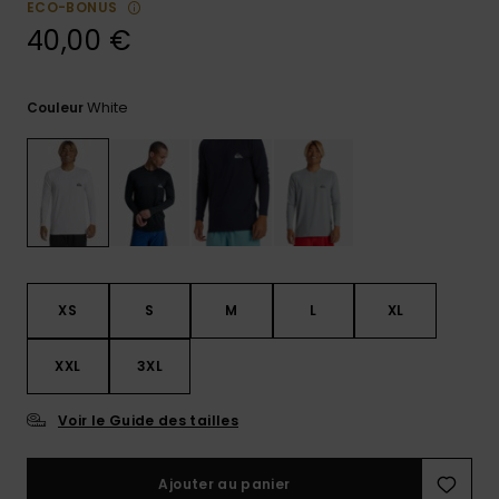
ECO-BONUS
Trouvez
40,00 €
des
réponses
aux
White
Couleur
questions
les plus
fréquentes
et notre
formulaire
de
contact.
Consulter
la FAQ
XS
S
M
L
XL
XXL
3XL
Voir le Guide des tailles
Ajouter au panier