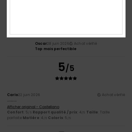
4
/5
Oscar
28 juin 2026
Achat vérifié
Top mais perfectible
5
/5
Carlo
22 juin 2026
Achat vérifié
..........
Afficher original - Castellano
Confort
: 5
Rapport qualité / prix
: 4
Taille
: Taille
/5
/5
parfaite
Matière
: 4
Coloris
: 5
/5
/5