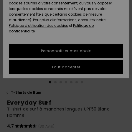
Quiksilver
A
cookies soumis à votre consentement, ou vous y opposer
Freedom
AIDE &
Découvrir
lorsque les cookies concernés ne relèvent pas de votre
CONTACT
consentement (tels que certains cookies de mesure
Nouveautés
Nouveautés
d’audience). Pour plus d'informations, consultez notre :
Protection
Politique d'utilisation des cookies
et
Politique de
des
Communauté
MAGASINS
confidentialité
données
A
A
Découvrir
Découvrir
QUIKSILVER
Guide des
APP
Personnaliser mes choix
tailles
LISTE DE
Tout accepter
SOUHAITS
Démarrez
une
conversation
pour
obtenir la
T-Shirts de Bain
réponse la
Everyday Surf
plus rapide
à votre
T-shirt de surf à manches longues UPF50 Blanc
question.
Homme
Démarrer
4.7
(30 Avis)
une
conversation