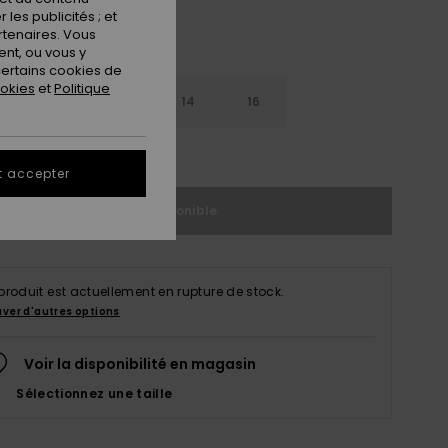
les publicités ; et
rtenaires. Vous
nt, ou vous y
ertains cookies de
ookies
et
Politique
10
12
14
16
ir le Guide des tailles
t accepter
Indisponible
produit est actuellement en rupture de stock.
uver d'autres options
Voir la disponibilité en magasin
Sélectionnez une taille