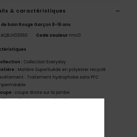
ils & caractéristiques
 de bain Rouge Garçon 8-16 ans
AQBJV03050
Code couleur
rmc0
téristiques
ollection :
Collection Everyday
atière :
Matière SuperSuède en polyester recyclé
evêtement : Traitement hydrophobe sans PFC
mperméable
oupe :
coupe droite sur la jambe
aille :
Taille classique confortable
outures extérieures : 10,16 cm, coupe courte
oches :
poches à ouverture latérale
oche arrière avec fermeture à scratch
ermeture :
fermeture par cordon de serrage fixe