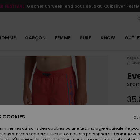
ER FESTIVAL
Gagner un week-end pour deux au Quiksilver Festiv
Q
HOMME
GARÇON
FEMME
SURF
SNOW
OUTLE
Page d'
Shor
Ev
Short
35,
ES COOKIES
Con
Coule
us-mêmes utilisons des cookies ou une technologie équivalente pour
tions sur votre appareil. Ces informations personnelles (comme v
resse IP) peuvent être utilisées pour vous présenter des publications