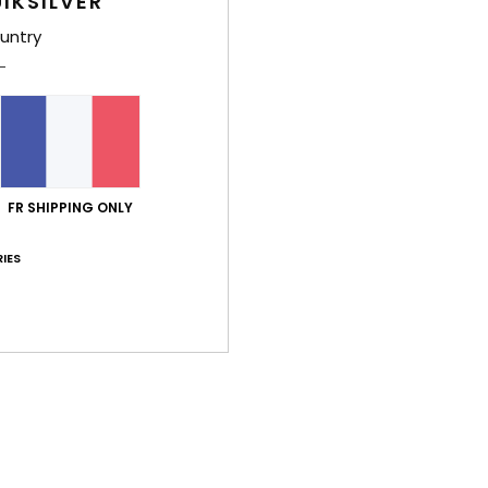
IKSILVER
L
A
untry
de l
F
D
Comp
Traça
FR SHIPPING ONLY
IES
Livr