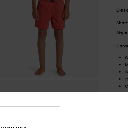
Deta
Short
Style
Carac
C
M
R
I
C
T
C
P
P
F