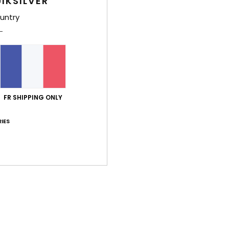
IKSILVER
untry
Livr
FR SHIPPING ONLY
IES