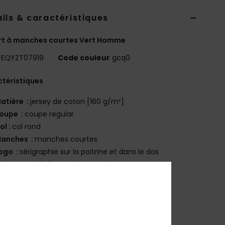
ils & caractéristiques
rt à manches courtes Vert Homme
EQYZT07919
Code couleur
gcq0
téristiques
atière :
jersey de coton [160 g/m²]
oupe :
coupe regular
ol :
col rond
anches :
manches courtes
ogo :
sérigraphie sur la poitrine et dans le dos
tiquette Quiksilver sur la manche
osition
[Matière principale] 100% coton
bilité du produit (Loi Agec)