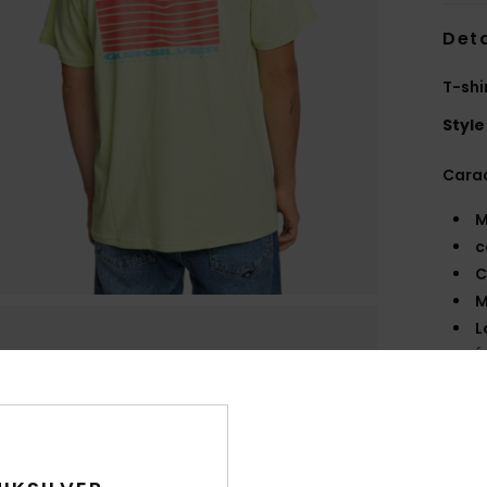
Deta
T-shi
Style
Carac
M
c
C
M
L
É
Comp
Traça