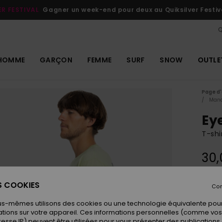
ER FESTIVAL
Gagner un week-end pour deux au Quiksilver Festiv
Q
HOMME
GARÇON
FEMME
SURF
SNOW
OUTLE
Page d'
Manc
Ey
T-sh
30,
ES COOKIES
Con
Coule
us-mêmes utilisons des cookies ou une technologie équivalente pour
tions sur votre appareil. Ces informations personnelles (comme v
resse IP) peuvent être utilisées pour vous présenter des publications