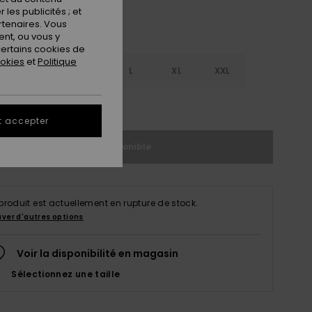
les publicités ; et
rtenaires. Vous
nt, ou vous y
ertains cookies de
ookies
et
Politique
S
S
M
L
XL
XXL
ir le Guide des tailles
t accepter
Indisponible
produit est actuellement en rupture de stock.
uver d'autres options
Voir la disponibilité en magasin
Sélectionnez une taille