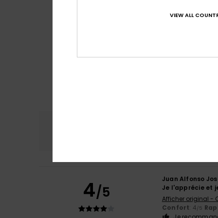
VIEW ALL COUNTR
Confort
Rap
4.7
Juan Alfonso Jos
4
/5
Je l'apprécie et j
Afficher original -
Confort
: 4
Rapp
/5
Je recommand