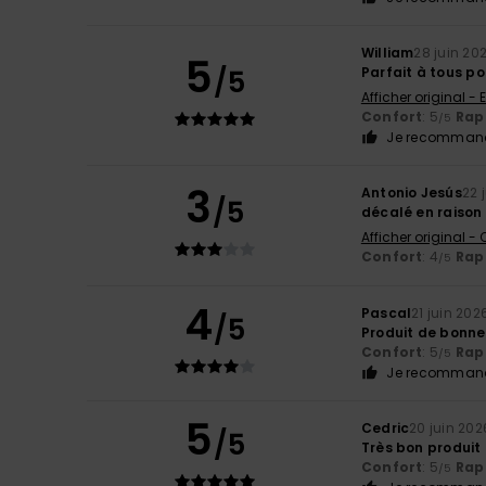
William
28 juin 20
5
/5
Parfait à tous po
Afficher original - 
Confort
: 5
Rapp
/5
Je recommand
3
Antonio Jesús
22 
/5
décalé en raison 
Afficher original -
Confort
: 4
Rapp
/5
4
Pascal
21 juin 202
/5
Produit de bonne
Confort
: 5
Rapp
/5
Je recommand
5
Cedric
20 juin 202
/5
Très bon produit
Confort
: 5
Rapp
/5