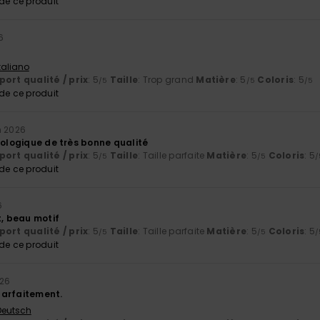
e ce produit
6
Italiano
ort qualité / prix
: 5
Taille
: Trop grand
Matière
: 5
Coloris
: 5
/5
/5
/5
e ce produit
n 2026
cologique de très bonne qualité
ort qualité / prix
: 5
Taille
: Taille parfaite
Matière
: 5
Coloris
: 5
/5
/5
/
e ce produit
6
t, beau motif
ort qualité / prix
: 5
Taille
: Taille parfaite
Matière
: 5
Coloris
: 5
/5
/5
/
e ce produit
026
parfaitement.
 Deutsch