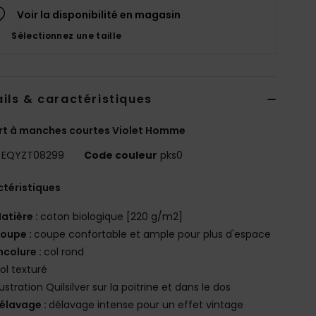
Voir la disponibilité en magasin
Sélectionnez une taille
ils & caractéristiques
rt à manches courtes Violet Homme
EQYZT08299
Code couleur
pks0
téristiques
atière :
coton biologique [220 g/m2]
oupe :
coupe confortable et ample pour plus d'espace
ncolure :
col rond
ol texturé
llustration Quilsilver sur la poitrine et dans le dos
élavage :
délavage intense pour un effet vintage