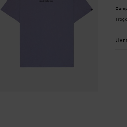
Comp
Traça
Livr