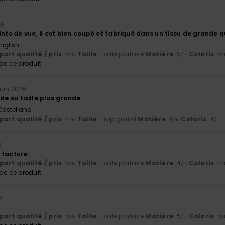
26
ints de vue, il est bien coupé et fabriqué dans un tissu de grande q
English
ort qualité / prix
: 5
Taille
: Taille parfaite
Matière
: 5
Coloris
: 5
/5
/5
/
e ce produit
juin 2026
de sa taille plus grande
 Castellano
ort qualité / prix
: 4
Taille
: Trop grand
Matière
: 4
Coloris
: 4
/5
/5
/5
6
 facture.
ort qualité / prix
: 5
Taille
: Taille parfaite
Matière
: 4
Coloris
: 4
/5
/5
/
e ce produit
6
ort qualité / prix
: 5
Taille
: Taille parfaite
Matière
: 5
Coloris
: 5
/5
/5
/