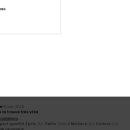
IES
Note moyenne
4.6
/5
basé sur
27 avis vérifiés
depuis janvier 2026
78% de nos clients recommandent ce produit
port qualité / prix
Taille
Matiè
4.7
4.7
Trop petit
Trop grand
e
30 juin 2026
e la trouve très utile
 Castellano
ort qualité / prix
: 4
Taille
: Grand
Matière
: 4
Coloris
: 3
/5
/5
/5
e ce produit