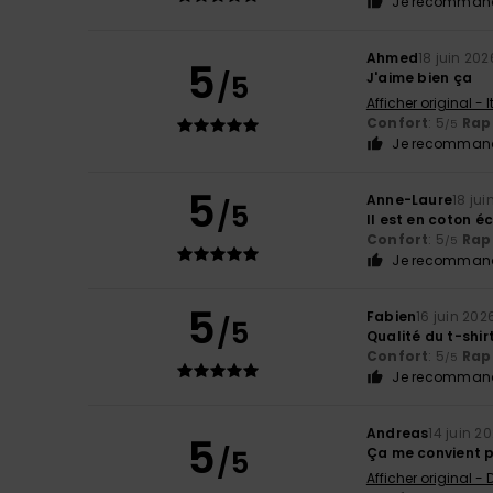
Je recommand
Ahmed
18 juin 202
5
/5
J'aime bien ça
Afficher original - 
Confort
: 5
Rapp
/5
Je recommand
5
Anne-Laure
18 jui
/5
Il est en coton é
Confort
: 5
Rapp
/5
Je recommand
5
Fabien
16 juin 202
/5
Qualité du t-shir
Confort
: 5
Rapp
/5
Je recommand
Andreas
14 juin 2
5
/5
Ça me convient 
Afficher original -