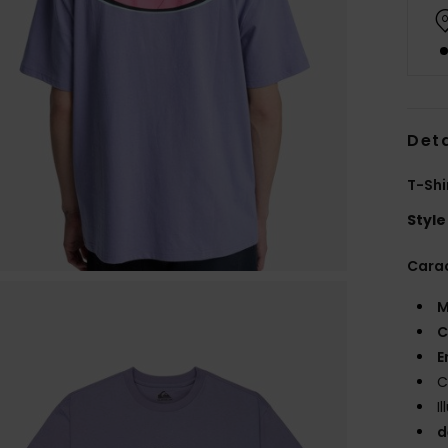
Deta
T-Shi
Style
Carac
M
C
E
C
I
d