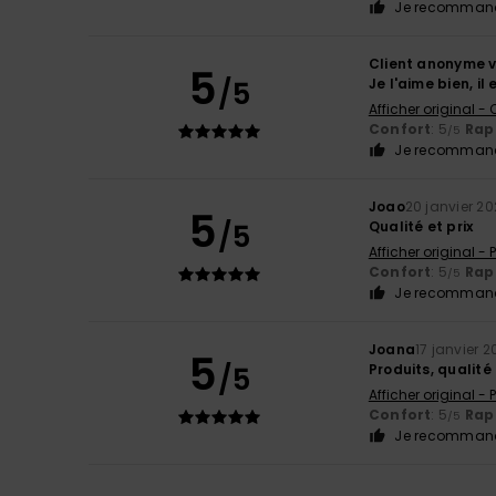
Je recommand
Client anonyme v
5
/5
Je l'aime bien, i
Afficher original -
Confort
: 5
Rapp
/5
Je recommand
Joao
20 janvier 2
5
/5
Qualité et prix
Afficher original -
Confort
: 5
Rapp
/5
Je recommand
Joana
17 janvier 
5
/5
Produits, qualité
Afficher original -
Confort
: 5
Rapp
/5
Je recommand