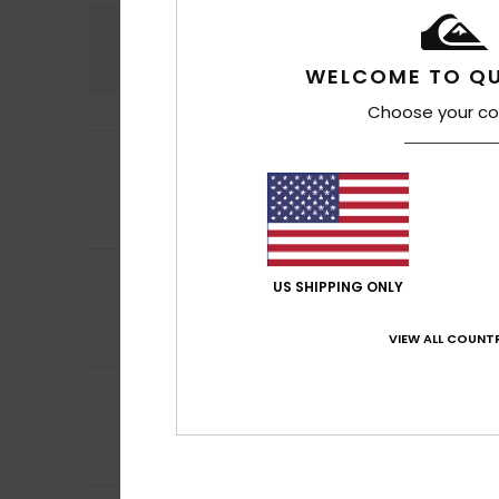
Confort
Rap
4.9
WELCOME TO QU
Choose your co
4
Client anonyme v
/5
Moins 50 pource
Confort
: 5
Rapp
/5
Je recommand
4
/5
Charles
16 février
US SHIPPING ONLY
bon rapport qual
Confort
: 4
Rapp
/5
VIEW ALL COUNTR
5
Client anonyme v
/5
Mon fils l'adore
Rapport qualité 
Je recommand