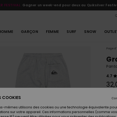
ER FESTIVAL
Gagner un week-end pour deux au Quiksilver Festiv
Q
HOMME
GARÇON
FEMME
SURF
SNOW
OUTLE
Page d'
Gr
Panta
4.7
32,
ES COOKIES
Con
Coule
us-mêmes utilisons des cookies ou une technologie équivalente pour
tions sur votre appareil. Ces informations personnelles (comme v
resse IP) peuvent être utilisées pour vous présenter des publications