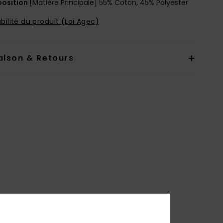
osition
[Matière Principale] 55% Coton, 45% Polyester
bilité du produit (Loi Agec)
aison & Retours