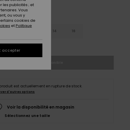
les publicités ; et
rtenaires. Vous
nt, ou vous y
ertains cookies de
ookies
et
Politique
10
12
14
16
ir le Guide des tailles
t accepter
Indisponible
produit est actuellement en rupture de stock.
uver d'autres options
Voir la disponibilité en magasin
Sélectionnez une taille