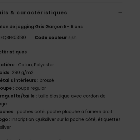
ils & caractéristiques
lon de jogging Gris Garçon 8-16 ans
EQBFB03180
Code couleur
sjsh
téristiques
atière :
Coton, Polyester
oids:
280 g/m2
étails intérieurs :
brossé
oupe :
coupe regular
raguette/taille :
taille élastique avec cordon de
age
oches :
poches côté, poche plaquée à l'arrière droit
ogo :
Inscription Quiksilver sur la poche côté, étiquettes
silver