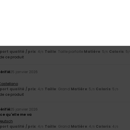
érifié
7 février 2026
ort
Italiano
ort qualité / prix
: 5
Taille
: Taille parfaite
Matière
: 4
Coloris
: 4
/5
/5
/
e ce produit
érifié
29 janvier 2026
ort qualité / prix
: 4
Taille
: Taille parfaite
Matière
: 5
Coloris
: 5
/5
/5
/
e ce produit
érifié
25 janvier 2026
 Castellano
ort qualité / prix
: 4
Taille
: Grand
Matière
: 5
Coloris
: 5
/5
/5
/5
e ce produit
érifié
25 janvier 2026
arce qu'elle me va
 Deutsch
ort qualité / prix
: 4
Taille
: Grand
Matière
: 4
Coloris
: 4
/5
/5
/5