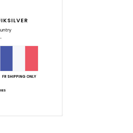
port qualité / prix
Taille
Matiè
4.8
4.7
Trop petit
Trop grand
IKSILVER
untry
érifié
4 mars 2026
nt
ort qualité / prix
: 5
Taille
: Taille parfaite
Matière
: 4
Coloris
: 4
/5
/5
/
e ce produit
 2026
FR SHIPPING ONLY
ité/prix en solde
ort qualité / prix
: 5
Taille
: Grand
Matière
: 4
Coloris
: 5
/5
/5
/5
IES
érifié
12 février 2026
/ prix
: 5
Taille
: Grand
Matière
: 5
Coloris
: 5
/5
/5
/5
e ce produit