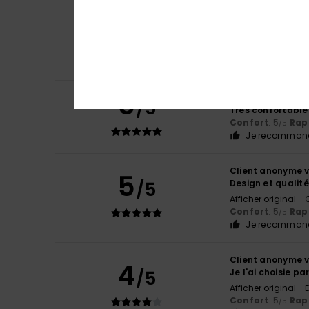
Client anonyme v
4
/5
praticité et conf
Afficher original - 
Confort
: 4
Rapp
/5
Je recommand
5
Client anonyme v
/5
Très confortable
Confort
: 5
Rapp
/5
Je recommand
Client anonyme v
5
/5
Design et qualité
Afficher original -
Confort
: 5
Rapp
/5
Je recommand
Client anonyme v
4
/5
Je l'ai choisie p
Afficher original -
Confort
: 5
Rapp
/5