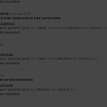
e ce produit
érifié
23 janvier 2026
l est bien rembourré et très confortable.
 Castellano
ort qualité / prix
: 5
Taille
: Taille parfaite
Matière
: 5
Coloris
: 5
/5
/5
/
e ce produit
026
 Português
ort qualité / prix
: 5
Taille
: Grand
Matière
: 5
Coloris
: 5
/5
/5
/5
e ce produit
2026
 et service excellents
 Português
ort qualité / prix
: 5
Matière
: 5
Coloris
: 5
/5
/5
/5
e ce produit