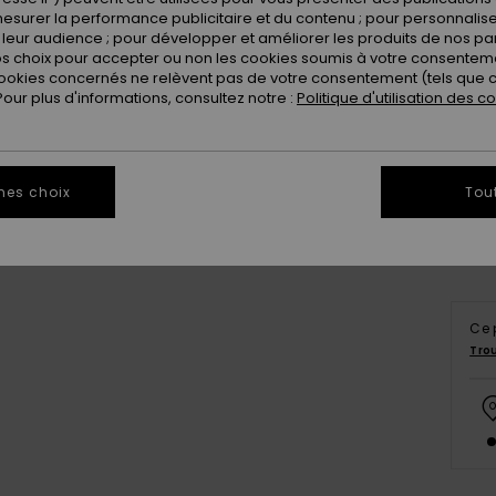
esurer la performance publicitaire et du contenu ; pour personnaliser 
leur audience ; pour développer et améliorer les produits de nos pa
 choix pour accepter ou non les cookies soumis à votre consenteme
ookies concernés ne relèvent pas de votre consentement (tels que c
ur plus d'informations, consultez notre :
Politique d'utilisation des c
8
Vo
mes choix
Tou
Ce 
Tro