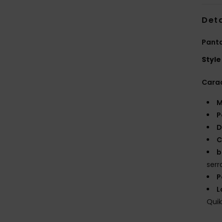
Deta
Panta
Style
Carac
M
P
D
C
b
serr
P
L
Quik