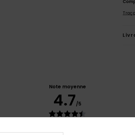
Comp
Traça
Livr
Note moyenne
4.7
/5
basé sur
35 avis vérifiés
depuis septembre 2025
89% de nos clients recommandent ce produit