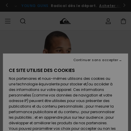
Passer
à
atuits
Se connecter / s'inscrire
YOUNG GUNS
Radical dès le départ.
Acheter maint
l'information
sur
le
produit
Accéder à
HOMME
Vêtements
Vêtements
Shop
Surf
Snow
Outlet
ma
Shop
Shop
Homme
commande
Homme
Homme
GARÇON
Continuer sans accepter
Accessoires
Accessoires
Nouveautés
Livraison
Outlet
CE SITE UTILISE DES COOKIES
FEMME
Surf
Snow
Enfant
Shop
Shop
Nos partenaires et nous-mêmes utilisons des cookies ou
Retours
Chaussures
Chaussures
A
Enfant
Enfant
une technologie équivalente pour stocker et/ou accéder à
& Tongs
& Tongs
Découvrir
SURF
des informations sur votre appareil. Ces informations
Outlet
personnelles (comme vos données de navigation et votre
Paiement
Femme
adresse IP) peuvent être utilisées pour vous présenter des
SNOW
Highlights
Snow
publications et du contenu personnalisés ; pour mesurer la
Surf
Surf
Snow
Shop
Carte
performance publicitaire et du contenu ; pour personnaliser
Femme
Cadeau
les publicités ; et en apprendre plus sur leur audience ; pour
OUTLET
développer et améliorer les produits de nos partenaires.
Communauté
Snow
Snow
Vous pouvez paramétrer vos choix pour accepter ou non les