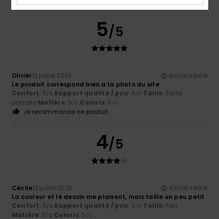
5
/5
Olivier
13 juillet 2026
Achat vérifié
Le produit correspond bien a la photo du site
Confort
: 5
Rapport qualité / prix
: 4
Taille
: Taille
/5
/5
parfaite
Matière
: 5
Coloris
: 5
/5
/5
Je recommande ce produit
4
/5
Cécile
13 juillet 2026
Achat vérifié
La couleur et le dessin me plaisent, mais taille un peu petit
Confort
: 5
Rapport qualité / prix
: 5
Taille
: Petit
/5
/5
Matière
: 5
Coloris
: 5
/5
/5