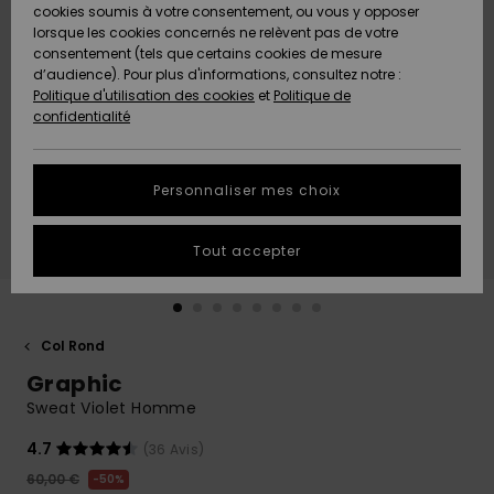
Quiksilver
A
cookies soumis à votre consentement, ou vous y opposer
Freedom
AIDE &
Découvrir
lorsque les cookies concernés ne relèvent pas de votre
CONTACT
consentement (tels que certains cookies de mesure
Nouveautés
Nouveautés
d’audience). Pour plus d'informations, consultez notre :
Protection
Politique d'utilisation des cookies
et
Politique de
des
Communauté
MAGASINS
confidentialité
données
A
A
Découvrir
Découvrir
QUIKSILVER
Guide des
APP
Personnaliser mes choix
tailles
LISTE DE
Tout accepter
SOUHAITS
Démarrez
une
conversation
pour
obtenir la
Col Rond
réponse la
Graphic
plus rapide
à votre
Sweat Violet Homme
question.
4.7
(36 Avis)
Démarrer
une
60,00 €
50%
conversation