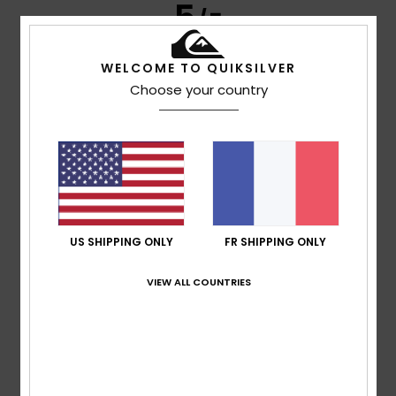
5
/5
WELCOME TO QUIKSILVER
Choose your country
Jean Pierre
14 juillet 2026
Achat vérifié
Il est joli et en promotion
Afficher original - Castellano
Confort
: 5
Rapport qualité / prix
: 4
Taille
: Grand
/5
/5
Matière
: 5
Coloris
: 5
/5
/5
5
/5
US SHIPPING ONLY
FR SHIPPING ONLY
VIEW ALL COUNTRIES
Thomas Alfred
13 juillet 2026
Achat vérifié
Un style génial
Afficher original - Deutsch
Confort
: 5
Rapport qualité / prix
: 5
Taille
: Taille
/5
/5
parfaite
Matière
: 5
Coloris
: 5
/5
/5
Je recommande ce produit