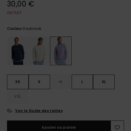
30,00 €
Trouvez
des
OUTLET
réponses
aux
Daybreak
questions
Couleur
les plus
fréquentes
et notre
formulaire
de
contact.
Consulter
la FAQ
XS
S
M
L
XL
XXL
Voir le Guide des tailles
Ajouter au panier