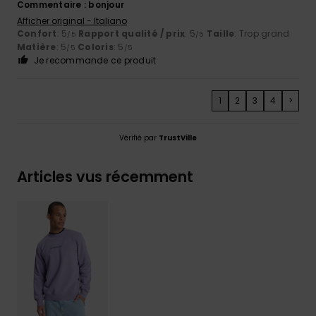
Commentaire : bonjour
Afficher original - Italiano
Confort
: 5
Rapport qualité / prix
: 5
Taille
: Trop grand
/5
/5
Matière
: 5
Coloris
: 5
/5
/5
Je recommande ce produit
1
2
3
4
>
Vérifié par
TrustVille
Articles vus récemment