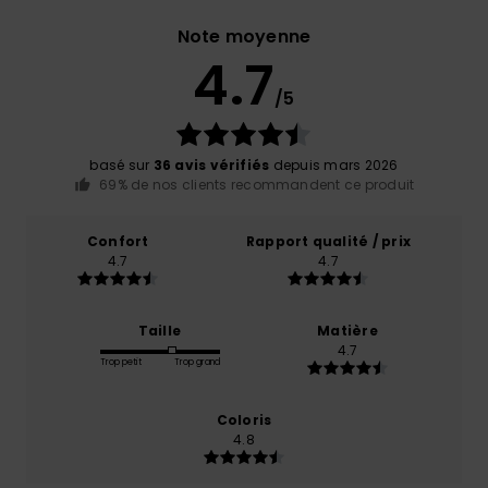
Note moyenne
4.7
/5
basé sur
36 avis vérifiés
depuis mars 2026
69% de nos clients recommandent ce produit
Confort
Rapport qualité / prix
4.7
4.7
Taille
Matière
4.7
Trop petit
Trop grand
Coloris
4.8