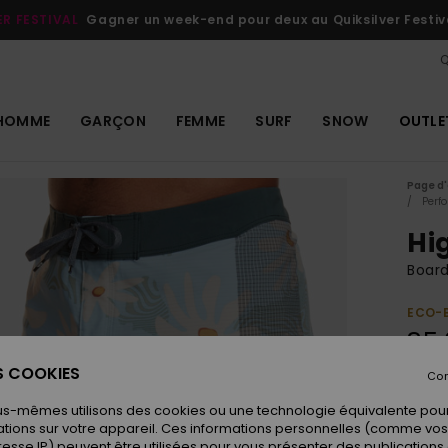
ER FESTIVAL
Gagner un week-end pour deux au Quiksilver Festiv
Q
HOMME
GARÇON
FEMME
SURF
SNOW
OUTLE
Page d'
Perf
Hig
Boar
ECO-
85,
ES COOKIES
Con
Coule
us-mêmes utilisons des cookies ou une technologie équivalente pour
tions sur votre appareil. Ces informations personnelles (comme v
resse IP) peuvent être utilisées pour vous présenter des publications