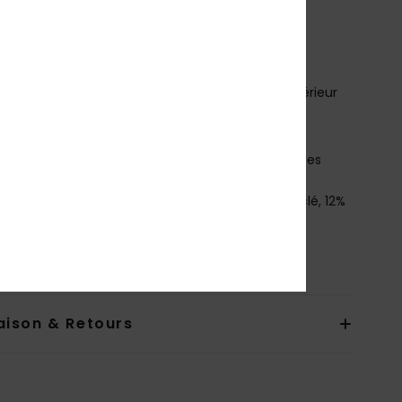
ystème de fermeture :
Fermeture par cordon de
age
ongueur :
19", coupe mi-longue
oches :
poche à rabat
utres caractéristiques :
cordon élastique à l’intérieur
a poche
il recyclé
abriqué à partir de bouteilles en plastique recyclées
osition
[Matière principale] 84% polyester recyclé, 12%
hanne, 4% polyester
bilité du produit (Loi Agec)
aison & Retours