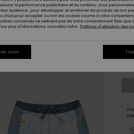
esurer la performance publicitaire et du contenu ; pour personnaliser 
leur audience ; pour développer et améliorer les produits de nos pa
 choix pour accepter ou non les cookies soumis à votre consenteme
ookies concernés ne relèvent pas de votre consentement (tels que c
ur plus d'informations, consultez notre :
Politique d'utilisation des c
28
mes choix
Tou
3
Vo
Ce 
Tro