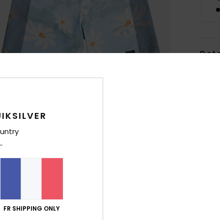
Deta
Boar
Style
IKSILVER
Carac
untry
M
plus
P
R
C
T
B
FR SHIPPING ONLY