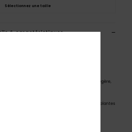
Sélectionnez une taille
ils & caractéristiques
dshort Bleu Homme
EQYBS04763
Code couleur
bfj8
téristiques
atière :
matière Highlite® 4-way stretch – plus légère,
 rapide à sécher et plus flexible
olyester recyclé et élasthanne
evêtement : revêtement hydrophobe à base de plantes
oupe :
coupe Performance fit
aille :
taille fixe
raguette :
braguette performance