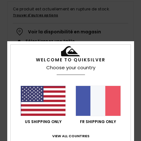
Ce produit est actuellement en rupture de stock.
Trouver d'autres options
Voir la disponibilité en magasin
Sélectionnez une taille
WELCOME TO QUIKSILVER
Choose your country
Description
19’’ de performance dans un boardshort léger en
matière Highlite stretch. Fabriqué à partir de bouteilles
en plastique recyclées, le Highlite Arch 19’’ intègre
également un revêtement hydrophobe végétal pour
réduire le temps de séchage entre deux sessions. Une
US SHIPPING ONLY
FR SHIPPING ONLY
poche avec rabat à l’arrière et un porte-clés élastique
viennent compléter ce modèle respectueux de
VIEW ALL COUNTRIES
l’environnement.