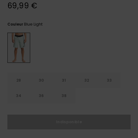
69,99 €
Trouvez
des
réponses
Blue Light
Couleur
aux
questions
les plus
fréquentes
et notre
formulaire
de
contact.
Consulter
la FAQ
28
30
31
32
33
34
36
38
Indisponible