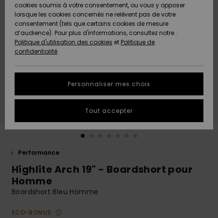
Quiksilver
A
cookies soumis à votre consentement, ou vous y opposer
Freedom
AIDE &
Découvrir
lorsque les cookies concernés ne relèvent pas de votre
CONTACT
consentement (tels que certains cookies de mesure
Nouveautés
Nouveautés
d’audience). Pour plus d'informations, consultez notre :
Protection
Politique d'utilisation des cookies
et
Politique de
des
Communauté
MAGASINS
confidentialité
données
A
A
Découvrir
Découvrir
QUIKSILVER
Guide des
APP
Personnaliser mes choix
tailles
LISTE DE
Tout accepter
SOUHAITS
Démarrez
une
conversation
pour
obtenir la
Performance
réponse la
Highlite Arch 19" - Boardshort pour
plus rapide
à votre
Homme
question.
Boardshort Bleu Homme
Démarrer
une
ECO-BONUS
conversation