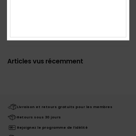
Details & caractéristiques
Livraison & Retours
Articles vus récemment
Livraison et retours gratuits pour les membres
Retours sous 30 jours
Rejoignez le programme de fidélité