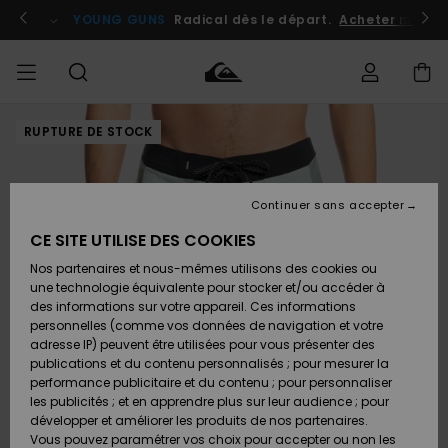
Passer
à
atuits
Se connecter / s'inscrire
YOUNG GUNS
Radical dès le départ.
Acheter maint
l'information
sur
le
produit
RUPTURE DE STOCK
Accéder à
HOMME
Vêtements
Vêtements
Shop
Surf
Snow
Outlet
ma
Shop
Shop
Homme
commande
Homme
Homme
GARÇON
Continuer sans accepter
Accessoires
Accessoires
Nouveautés
Livraison
Outlet
CE SITE UTILISE DES COOKIES
FEMME
Surf
Snow
Enfant
Shop
Shop
Nos partenaires et nous-mêmes utilisons des cookies ou
Retours
Chaussures
Chaussures
A
Enfant
Enfant
une technologie équivalente pour stocker et/ou accéder à
& Tongs
& Tongs
Découvrir
SURF
des informations sur votre appareil. Ces informations
Outlet
personnelles (comme vos données de navigation et votre
Paiement
Femme
adresse IP) peuvent être utilisées pour vous présenter des
SNOW
Highlights
Snow
publications et du contenu personnalisés ; pour mesurer la
Surf
Surf
Snow
Shop
Carte
performance publicitaire et du contenu ; pour personnaliser
Femme
Cadeau
les publicités ; et en apprendre plus sur leur audience ; pour
OUTLET
développer et améliorer les produits de nos partenaires.
Communauté
Snow
Snow
Vous pouvez paramétrer vos choix pour accepter ou non les