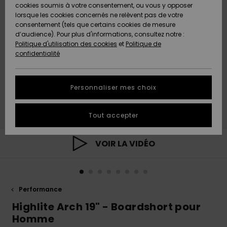
Quiksilver
A
cookies soumis à votre consentement, ou vous y opposer
Freedom
AIDE &
Découvrir
lorsque les cookies concernés ne relèvent pas de votre
CONTACT
consentement (tels que certains cookies de mesure
Nouveautés
Nouveautés
d’audience). Pour plus d'informations, consultez notre :
Protection
Politique d'utilisation des cookies
et
Politique de
des
Communauté
MAGASINS
confidentialité
données
A
A
Découvrir
Découvrir
QUIKSILVER
Guide des
APP
Personnaliser mes choix
tailles
LISTE DE
Tout accepter
SOUHAITS
Démarrez
une
conversation
VOIR LA VIDÉO
pour
obtenir la
réponse la
plus rapide
à votre
Performance
question.
Highlite Arch 19" - Boardshort pour
Démarrer
Homme
une
conversation