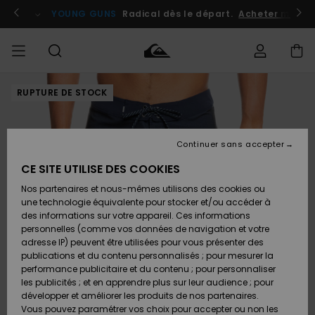
Passer
à
atuits
Se connecter / s'inscrire
YOUNG GUNS
Radical dès le départ.
Acheter maint
l'information
sur
le
produit
RUPTURE DE STOCK
Accéder à
HOMME
Vêtements
Vêtements
Shop
Surf
Snow
Outlet
ma
Shop
Shop
Homme
commande
Homme
Homme
GARÇON
Continuer sans accepter
Accessoires
Accessoires
Nouveautés
Livraison
Outlet
CE SITE UTILISE DES COOKIES
FEMME
Surf
Snow
Enfant
Shop
Shop
Nos partenaires et nous-mêmes utilisons des cookies ou
Retours
Chaussures
Chaussures
A
Enfant
Enfant
une technologie équivalente pour stocker et/ou accéder à
& Tongs
& Tongs
Découvrir
SURF
des informations sur votre appareil. Ces informations
Outlet
personnelles (comme vos données de navigation et votre
Paiement
Femme
adresse IP) peuvent être utilisées pour vous présenter des
SNOW
Highlights
Snow
publications et du contenu personnalisés ; pour mesurer la
Surf
Surf
Snow
Shop
Carte
performance publicitaire et du contenu ; pour personnaliser
Femme
Cadeau
les publicités ; et en apprendre plus sur leur audience ; pour
OUTLET
développer et améliorer les produits de nos partenaires.
Communauté
Snow
Snow
Vous pouvez paramétrer vos choix pour accepter ou non les