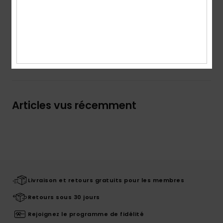
plantes qui lui permet de sécher en un temps record.
Details & caractéristiques
Livraison & Retours
Articles vus récemment
Livraison et retours gratuits pour les membres
Retours sous 30 jours
Rejoignez le programme de fidélité