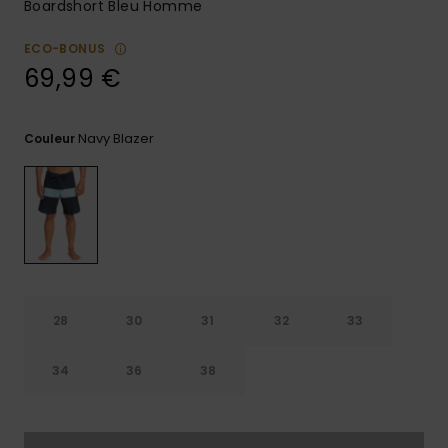
Boardshort Bleu Homme
Trouvez
des
ECO-BONUS
réponses
69,99 €
aux
questions
les plus
fréquentes
Navy Blazer
Couleur
et notre
formulaire
de
contact.
Consulter
la FAQ
28
30
31
32
33
34
36
38