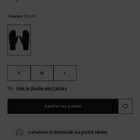
Trouvez
des
Black
Couleur
réponses
aux
questions
les plus
fréquentes
et notre
formulaire
de
contact.
S
M
L
Consulter
la FAQ
Voir le Guide des tailles
Ajouter au panier
Livraison à domicile ou point relais