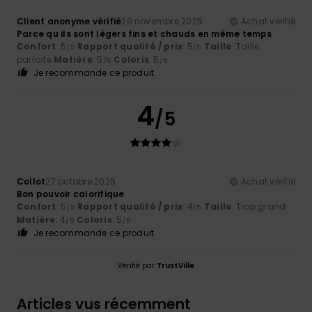
Client anonyme vérifié
29 novembre 2025
Achat vérifié
Parce qu ils sont légers fins et chauds en même temps
Confort
: 5
Rapport qualité / prix
: 5
Taille
: Taille
/5
/5
parfaite
Matière
: 5
Coloris
: 5
/5
/5
Je recommande ce produit
4
/5
Collot
27 octobre 2025
Achat vérifié
Bon pouvoir calorifique
Confort
: 5
Rapport qualité / prix
: 4
Taille
: Trop grand
/5
/5
Matière
: 4
Coloris
: 5
/5
/5
Je recommande ce produit
Vérifié par
TrustVille
Articles vus récemment