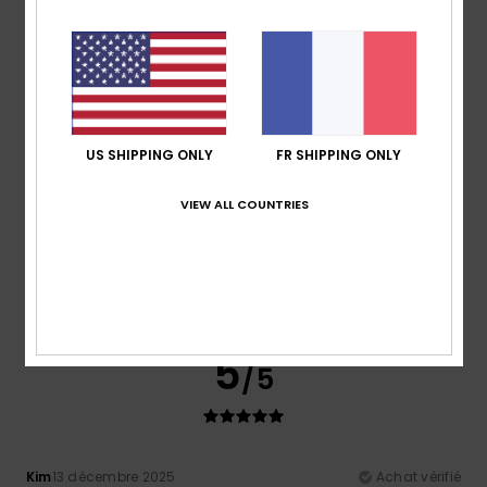
Je recommande ce produit
5
/5
US SHIPPING ONLY
FR SHIPPING ONLY
Client anonyme vérifié
21 janvier 2026
Achat vérifié
Ils sont d'excellente qualité et remplissent parfaitement
VIEW ALL COUNTRIES
leur fonction ! À un très bon prix.
Afficher original - Castellano
Confort
: 5
Rapport qualité / prix
: 5
Taille
: Taille
/5
/5
parfaite
Matière
: 5
Coloris
: 5
/5
/5
Je recommande ce produit
5
/5
Kim
13 décembre 2025
Achat vérifié