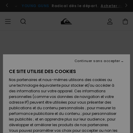
Passer
à
atuits
Se connecter / s'inscrire
YOUNG GUNS
Radical dès le départ.
Acheter maint
l'information
sur
le
produit
Accéder à
HOMME
Vêtements
Vêtements
Shop
Surf
Snow
Outlet
ma
Shop
Shop
Homme
commande
Homme
Homme
GARÇON
Continuer sans accepter
Accessoires
Accessoires
Nouveautés
Livraison
Outlet
CE SITE UTILISE DES COOKIES
FEMME
Surf
Snow
Enfant
Shop
Shop
Nos partenaires et nous-mêmes utilisons des cookies ou
Retours
Chaussures
Chaussures
A
Enfant
Enfant
une technologie équivalente pour stocker et/ou accéder à
& Tongs
& Tongs
Découvrir
SURF
des informations sur votre appareil. Ces informations
Outlet
personnelles (comme vos données de navigation et votre
Paiement
Femme
adresse IP) peuvent être utilisées pour vous présenter des
SNOW
Highlights
Snow
publications et du contenu personnalisés ; pour mesurer la
Surf
Surf
Snow
Shop
Carte
performance publicitaire et du contenu ; pour personnaliser
Femme
Cadeau
les publicités ; et en apprendre plus sur leur audience ; pour
OUTLET
développer et améliorer les produits de nos partenaires.
Communauté
Snow
Snow
Vous pouvez paramétrer vos choix pour accepter ou non les