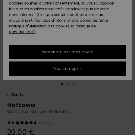
Quiksilver
A
cookies soumis à votre consentement, ou vous y opposer
Freedom
AIDE &
Découvrir
lorsque les cookies concernés ne relèvent pas de votre
CONTACT
consentement (tels que certains cookies de mesure
Nouveautés
Nouveautés
d’audience). Pour plus d'informations, consultez notre :
Protection
Politique d'utilisation des cookies
et
Politique de
des
Communauté
MAGASINS
confidentialité
données
A
A
Découvrir
Découvrir
QUIKSILVER
Guide des
APP
Personnaliser mes choix
tailles
LISTE DE
Tout accepter
SOUHAITS
Démarrez
une
conversation
pour
obtenir la
Gants
réponse la
Hottawa
plus rapide
à votre
Gants Noir Garçon 8-16 ans
question.
4.5
(6 Avis)
Démarrer
une
20,00 €
conversation