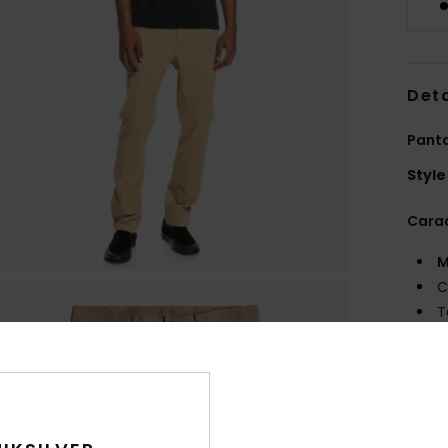
Deta
Pant
Style
Carac
M
C
T
C
des 
t
d
ado