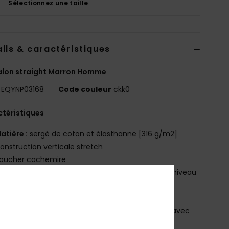
Sélectionnez une taille
ils & caractéristiques
alon straight Marron Homme
EQYNP03168
Code couleur
ckk0
téristiques
atière :
sergé de coton et élasthanne [316 g/m2]
onstruction verticale stretch
oucher cachemire
oupe :
coupe straight facile à porter, regular au niveau
cuisses et straight au niveau des jambes
aille :
taille fixe avec zip et fermeture boutonnée
élavage :
délavage aux enzymes et traitement avec
ucissant