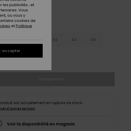
les publicités ; et
rtenaires. Vous
nt, ou vous y
ertains cookies de
ookies
et
Politique
30
31
32
33
34
t accepter
6
38
Indisponible
produit est actuellement en rupture de stock.
uver d'autres options
Voir la disponibilité en magasin