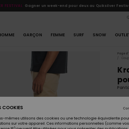
ER FESTIVAL
Gagner un week-end pour deux au Quiksilver Festiv
Q
HOMME
GARÇON
FEMME
SURF
SNOW
OUTLE
Page d'
Coup
Kr
po
Pant
69
ES COOKIES
Con
us-mêmes utilisons des cookies ou une technologie équivalente pour
Coule
tions sur votre appareil. Ces informations personnelles (comme v
resse IP) peuvent être utilisées pour vous présenter des publications