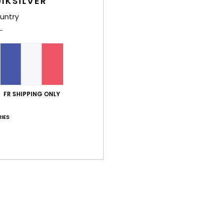
IKSILVER
É
untry
Comp
élast
Traça
FR SHIPPING ONLY
Livr
IES