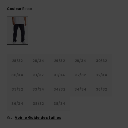
Trouvez
Rinse
Couleur
des
réponses
aux
questions
les plus
fréquentes
et notre
formulaire
de
contact.
28/32
28/34
29/32
29/34
30/32
Consulter
la FAQ
30/34
31/32
31/34
32/32
32/34
33/32
33/34
34/32
34/34
36/32
36/34
38/32
38/34
Voir le Guide des tailles