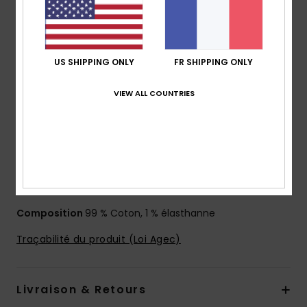
Collection :
Essentials
Matière :
Denim de coton et élasthanne [425 g/m2]
Coupe :
coupe regular
Taille :
taille fixe
US SHIPPING ONLY
FR SHIPPING ONLY
Fermeture :
fermeture boutonnée
VIEW ALL COUNTRIES
Poches :
5 poches
Logo :
étiquette sur la poche
Écusson en cuir dans le dos à droite
Étiquette avec logo tissée sur la poche arrière droite
Autres caractéristiques :
Poche avec imprimé en
denim sur l'intérieur
Composition
99 % Coton, 1 % élasthanne
Traçabilité du produit (Loi Agec)
Livraison & Retours