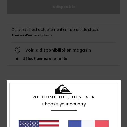
Indisponible
Ce produit est actuellement en rupture de stock.
Trouver d'autres options
Voir la disponibilité en magasin
Sélectionnez une taille
Details & caractéristiques
Jean straight Bleu Homme
WELCOME TO QUIKSILVER
Choose your country
Style
AQYDP03015
Code couleur
bsnw
Caractéristiques