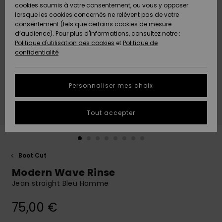
Quiksilver
A
cookies soumis à votre consentement, ou vous y opposer
Freedom
AIDE &
Découvrir
lorsque les cookies concernés ne relèvent pas de votre
CONTACT
consentement (tels que certains cookies de mesure
Nouveautés
Nouveautés
d’audience). Pour plus d'informations, consultez notre :
Protection
Politique d'utilisation des cookies
et
Politique de
des
Communauté
MAGASINS
confidentialité
données
A
A
Découvrir
Découvrir
QUIKSILVER
Guide des
APP
Personnaliser mes choix
tailles
LISTE DE
Tout accepter
SOUHAITS
Démarrez
une
conversation
pour
obtenir la
Boot Cut
réponse la
Modern Wave Rinse
plus rapide
à votre
Jean straight Bleu Homme
question.
75,00 €
Démarrer
une
conversation