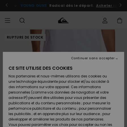
Passer
à
atuits
Se connecter / s'inscrire
YOUNG GUNS
Radical dès le départ.
Acheter maint
l'information
sur
le
produit
RUPTURE DE STOCK
Accéder à
HOMME
Vêtements
Vêtements
Shop
Surf
Snow
Outlet
ma
Shop
Shop
Homme
commande
Homme
Homme
GARÇON
Continuer sans accepter
Accessoires
Accessoires
Nouveautés
Livraison
Outlet
CE SITE UTILISE DES COOKIES
FEMME
Surf
Snow
Enfant
Shop
Shop
Nos partenaires et nous-mêmes utilisons des cookies ou
Retours
Chaussures
Chaussures
A
Enfant
Enfant
une technologie équivalente pour stocker et/ou accéder à
& Tongs
& Tongs
Découvrir
SURF
des informations sur votre appareil. Ces informations
Outlet
personnelles (comme vos données de navigation et votre
Paiement
Femme
adresse IP) peuvent être utilisées pour vous présenter des
SNOW
Highlights
Snow
publications et du contenu personnalisés ; pour mesurer la
Surf
Surf
Snow
Shop
Carte
performance publicitaire et du contenu ; pour personnaliser
Femme
Cadeau
les publicités ; et en apprendre plus sur leur audience ; pour
OUTLET
développer et améliorer les produits de nos partenaires.
Communauté
Snow
Snow
Vous pouvez paramétrer vos choix pour accepter ou non les