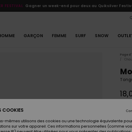
ER FESTIVAL
Gagner un week-end pour deux au Quiksilver Festiv
Q
HOMME
GARÇON
FEMME
SURF
SNOW
OUTLE
Page d'
Chau
Mo
Tongs
18,
ES COOKIES
Con
Coule
us-mêmes utilisons des cookies ou une technologie équivalente pour
tions sur votre appareil. Ces informations personnelles (comme v
resse IP) peuvent être utilisées pour vous présenter des publications