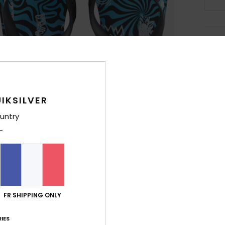
Deta
Tongs
Style
IKSILVER
Carac
untry
M
S
ant
S
avec
d'a
FR SHIPPING ONLY
L
A
IES