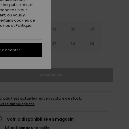
les publicités ; et
rtenaires. Vous
nt, ou vous y
ertains cookies de
ookies
et
Politique
29
30
31
32
33
4
35
36
37
38
39
t accepter
ir le Guide des tailles
Indisponible
produit est actuellement en rupture de stock.
uver d'autres options
Voir la disponibilité en magasin
Sélectionnez une taille