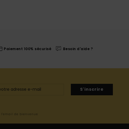
Paiement 100% sécurisé
Besoin d'aide ?
S'inscrire
s l'email de bienvenue