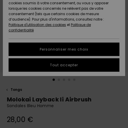
Quiksilver
A
cookies soumis à votre consentement, ou vous y opposer
Freedom
AIDE &
Découvrir
lorsque les cookies concernés ne relèvent pas de votre
CONTACT
consentement (tels que certains cookies de mesure
Nouveautés
Nouveautés
d’audience). Pour plus d'informations, consultez notre :
Protection
Politique d'utilisation des cookies
et
Politique de
des
Communauté
MAGASINS
confidentialité
données
A
A
Découvrir
Découvrir
QUIKSILVER
Guide des
APP
Personnaliser mes choix
tailles
LISTE DE
Tout accepter
SOUHAITS
Démarrez
une
conversation
pour
obtenir la
Tongs
réponse la
Molokai Layback Ii Airbrush
plus rapide
à votre
Sandales Bleu Homme
question.
28,00 €
Démarrer
une
conversation