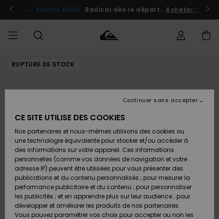
Passer
à
atuits
Se connecter / s'inscrire
YOUNG GUNS
Radical dès le départ.
Acheter maint
l'information
sur
le
produit
RUPTURE DE STOCK
Accéder à
HOMME
Vêtements
Vêtements
Shop
Surf
Snow
Outlet
ma
Shop
Shop
Homme
commande
Homme
Homme
GARÇON
Continuer sans accepter
Accessoires
Accessoires
Nouveautés
Livraison
Outlet
CE SITE UTILISE DES COOKIES
FEMME
Surf
Snow
Enfant
Shop
Shop
Nos partenaires et nous-mêmes utilisons des cookies ou
Retours
Chaussures
Chaussures
A
Enfant
Enfant
une technologie équivalente pour stocker et/ou accéder à
& Tongs
& Tongs
Découvrir
SURF
des informations sur votre appareil. Ces informations
Outlet
personnelles (comme vos données de navigation et votre
Paiement
Femme
adresse IP) peuvent être utilisées pour vous présenter des
SNOW
Highlights
Snow
publications et du contenu personnalisés ; pour mesurer la
Surf
Surf
Snow
Shop
Carte
performance publicitaire et du contenu ; pour personnaliser
Femme
Cadeau
les publicités ; et en apprendre plus sur leur audience ; pour
OUTLET
développer et améliorer les produits de nos partenaires.
Communauté
Snow
Snow
Vous pouvez paramétrer vos choix pour accepter ou non les