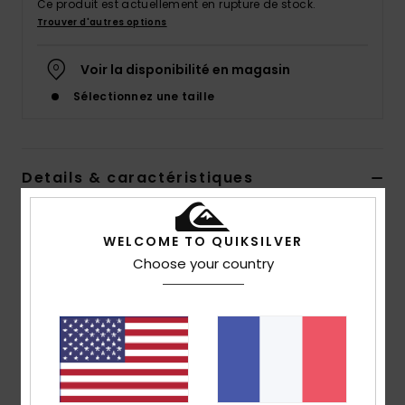
Ce produit est actuellement en rupture de stock.
Trouver d'autres options
Voir la disponibilité en magasin
Sélectionnez une taille
Details & caractéristiques
Sandales Bleu Homme
WELCOME TO QUIKSILVER
Style
AQYL101409
Code couleur
byj1
Choose your country
Caractéristiques
Empeigne en toile de coton
Doublure en polyester doux et résistante à l'eau
pour plus de confort
Semelle intérieure texturée avec imprimés