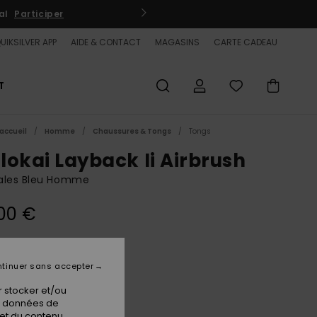
al
Participer
QUIKSI
UIKSILVER APP
AIDE & CONTACT
MAGASINS
CARTE CADEAU
T
accueil
Homme
Chaussures & Tongs
Tongs
lokai Layback Ii Airbrush
ales Bleu Homme
00 €
Blue 1
ur
tinuer sans accepter
 stocker et/ou
os données de
 et du contenu