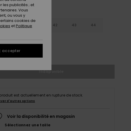
les publicités ; et
rtenaires. Vous
nt, ou vous y
ertains cookies de
9
40
41
42
43
44
ookies
et
Politique
5
46
47
t accepter
ir le Guide des tailles
Indisponible
produit est actuellement en rupture de stock.
uver d'autres options
Voir la disponibilité en magasin
Sélectionnez une taille