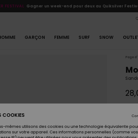
ER FESTIVAL
Gagner un week-end pour deux au Quiksilver Festiv
Q
HOMME
GARÇON
FEMME
SURF
SNOW
OUTLE
Page d'
Mo
Sand
28,
Coule
ES COOKIES
Con
us-mêmes utilisons des cookies ou une technologie équivalente pour
tions sur votre appareil. Ces informations personnelles (comme v
resse IP) peuvent être utilisées pour vous présenter des publications