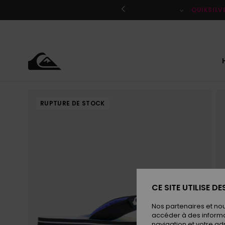
Passer
à
QUIKSILV
l'information
sur
le
produit
RUPTURE DE STOCK
CE SITE UTILISE D
Nos partenaires et no
accéder à des informa
navigation et votre ad