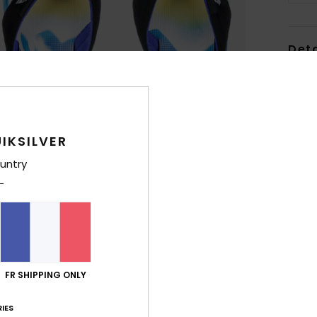
Deta
Sand
Style
Carac
IKSILVER
untry
E
D
plus
S
S
S
mult
FR SHIPPING ONLY
Comp
IES