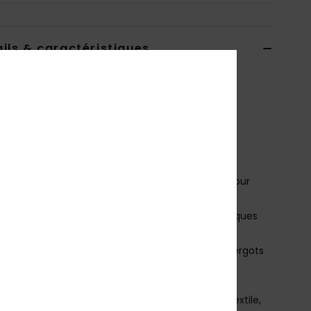
ils & caractéristiques
ales Bleu Homme
AQYL101409
Code couleur
byj1
téristiques
mpeigne en toile de coton
oublure en polyester doux et résistante à l'eau pour
 de confort
emelle intérieure texturée avec imprimés graphiques
outien de la voûte plantaire
emelle extérieure en caoutchouc intégrant des ergots
i-angles avec le logo pour plus d'adhérence
osition
Empeigne : Textile (coton), Doublure : Textile,