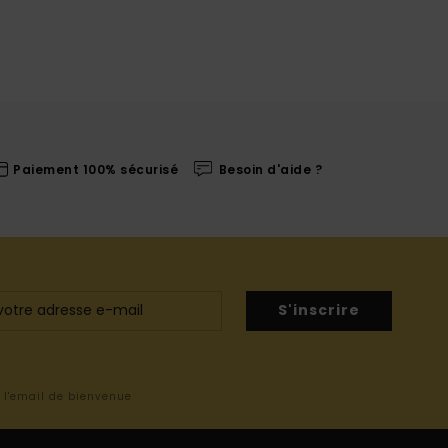
Paiement 100% sécurisé
Besoin d'aide ?
S'inscrire
s l'email de bienvenue