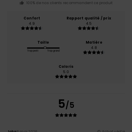
100% de nos clients recommandent ce produit
Confort
Rapport qualité / prix
4.9
4.5
Taille
Matière
4.8
Trop petit
Trop grand
Coloris
5.0
5
/5
John
8 mai 2026
Achat vérifié