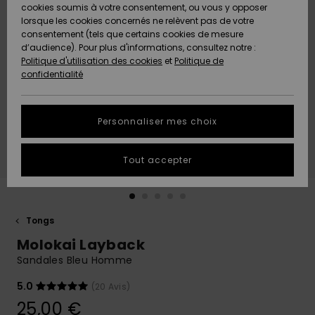
Quiksilver
A
cookies soumis à votre consentement, ou vous y opposer
Freedom
AIDE &
Découvrir
lorsque les cookies concernés ne relèvent pas de votre
CONTACT
consentement (tels que certains cookies de mesure
Nouveautés
Nouveautés
d’audience). Pour plus d'informations, consultez notre :
Protection
Politique d'utilisation des cookies
et
Politique de
des
Communauté
MAGASINS
confidentialité
données
A
A
Découvrir
Découvrir
QUIKSILVER
Guide des
APP
Personnaliser mes choix
tailles
LISTE DE
Tout accepter
SOUHAITS
Démarrez
une
conversation
pour
obtenir la
Tongs
réponse la
Molokai Layback
plus rapide
à votre
Sandales Bleu Homme
question.
5.0
(20 Avis)
Démarrer
une
25,00 €
conversation