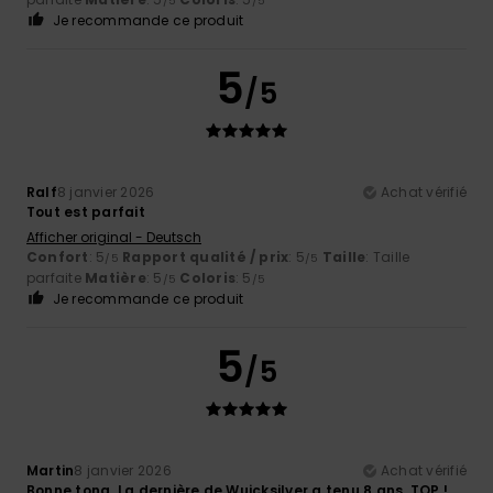
/5
/5
Je recommande ce produit
5
/5
Ralf
8 janvier 2026
Achat vérifié
Tout est parfait
Afficher original - Deutsch
Confort
: 5
Rapport qualité / prix
: 5
Taille
: Taille
/5
/5
parfaite
Matière
: 5
Coloris
: 5
/5
/5
Je recommande ce produit
5
/5
Martin
8 janvier 2026
Achat vérifié
Bonne tong. La dernière de Wuicksilver a tenu 8 ans. TOP !