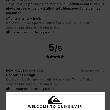
J'ai plusieurs paires de ce modèle, qui conviennent bien aux
pieds larges, et celui-ci allait très bien avec l'une de mes
chemises.
Afficher original - English
Confort
: 5
Rapport qualité / prix
: 5
Taille
: Taille
/5
/5
parfaite
Matière
: 5
Coloris
: 5
/5
/5
Je recommande ce produit
5
/5
DOMINIQUE
24 avril 2026
Achat vérifié
Confort et design
Confort
: 5
Rapport qualité / prix
: 4
Taille
: Taille
/5
/5
parfaite
Matière
: 5
Coloris
: 5
/5
/5
Je recommande ce produit
5
/5
WELCOME TO QUIKSILVER