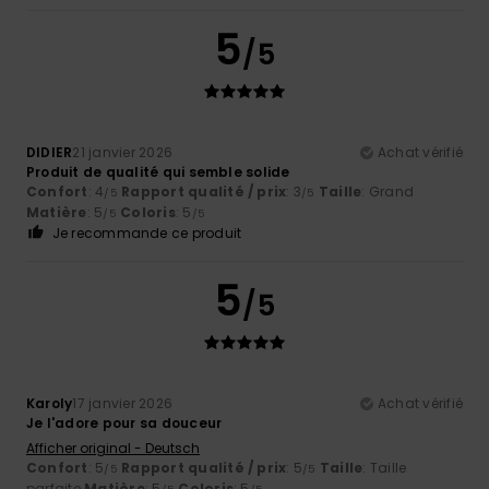
5
/5
DIDIER
21 janvier 2026
Achat vérifié
Produit de qualité qui semble solide
Confort
: 4
Rapport qualité / prix
: 3
Taille
: Grand
/5
/5
Matière
: 5
Coloris
: 5
/5
/5
Je recommande ce produit
5
/5
Karoly
17 janvier 2026
Achat vérifié
Je l'adore pour sa douceur
Afficher original - Deutsch
Confort
: 5
Rapport qualité / prix
: 5
Taille
: Taille
/5
/5
parfaite
Matière
: 5
Coloris
: 5