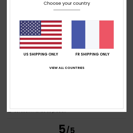
Choose your country
Steve
18 mars 2026
Achat vérifié
Article soldé à 70%
Confort
: 5
Rapport qualité / prix
: 4
Taille
: Taille
/5
/5
parfaite
Matière
: 5
Coloris
: 5
/5
/5
Je recommande ce produit
US SHIPPING ONLY
FR SHIPPING ONLY
5
/5
VIEW ALL COUNTRIES
Serge
9 mars 2026
Achat vérifié
CONFORTABLE
Confort
: 5
Rapport qualité / prix
: 5
Taille
: Taille
/5
/5
parfaite
Matière
: 5
Coloris
: 5
/5
/5
Je recommande ce produit
5
/5