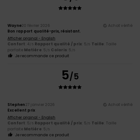
Wayne
20 février 2026
Achat vérifié
Bon rapport qualité-prix, résistant.
Afficher original - English
Confort
: 4
Rapport qualité / prix
: 5
Taille
: Taille
/5
/5
parfaite
Matière
: 5
Coloris
: 5
/5
/5
Je recommande ce produit
5
/5
Stephen
27 janvier 2026
Achat vérifié
Excellent prix
Afficher original - English
Confort
: 5
Rapport qualité / prix
: 5
Taille
: Taille
/5
/5
parfaite
Matière
: 5
/5
Je recommande ce produit