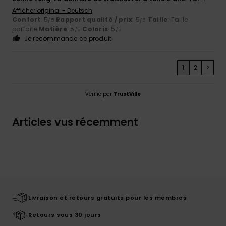
Afficher original - Deutsch
Confort
: 5
Rapport qualité / prix
: 5
Taille
: Taille
/5
/5
parfaite
Matière
: 5
Coloris
: 5
/5
/5
Je recommande ce produit
1
2
>
Vérifié par
TrustVille
Articles vus récemment
Livraison et retours gratuits pour les membres
Retours sous 30 jours