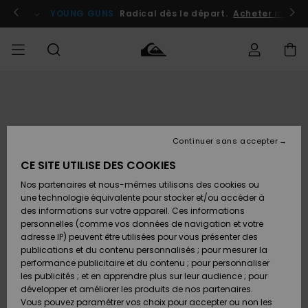
Passer
à
atuits
Se connecter / s'inscrire
YOUNG GUNS
Radical dès le départ.
Acheter maint
l'information
sur
le
produit
Accéder à
HOMME
Vêtements
Vêtements
Shop
Surf
Snow
Outlet
ma
Shop
Shop
Homme
commande
Homme
Homme
GARÇON
Continuer sans accepter
Accessoires
Accessoires
Nouveautés
Livraison
Outlet
CE SITE UTILISE DES COOKIES
FEMME
Surf
Snow
Enfant
Shop
Shop
Nos partenaires et nous-mêmes utilisons des cookies ou
Retours
Chaussures
Chaussures
A
Enfant
Enfant
une technologie équivalente pour stocker et/ou accéder à
& Tongs
& Tongs
Découvrir
SURF
des informations sur votre appareil. Ces informations
Outlet
personnelles (comme vos données de navigation et votre
Paiement
Femme
adresse IP) peuvent être utilisées pour vous présenter des
SNOW
Highlights
Snow
publications et du contenu personnalisés ; pour mesurer la
Surf
Surf
Snow
Shop
Carte
performance publicitaire et du contenu ; pour personnaliser
Femme
Cadeau
les publicités ; et en apprendre plus sur leur audience ; pour
OUTLET
développer et améliorer les produits de nos partenaires.
Communauté
Snow
Snow
Vous pouvez paramétrer vos choix pour accepter ou non les