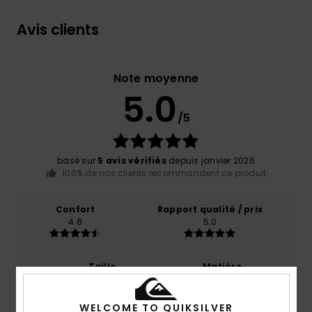
Avis clients
Note moyenne
5.0
/5
basé sur
5 avis vérifiés
depuis janvier 2026
100% de nos clients recommandent ce produit
Confort
Rapport qualité / prix
4.8
5.0
Taille
Matière
5.0
Trop petit
Trop grand
WELCOME TO QUIKSILVER