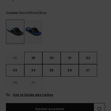
Trouvez
des
Black/black/blue
Couleur
réponses
aux
questions
les plus
fréquentes
et notre
formulaire
de
contact.
28
29
30
31
32
Consulter
la FAQ
33
34
35
36
37
38
39
Voir le Guide des tailles
Ajouter au panier