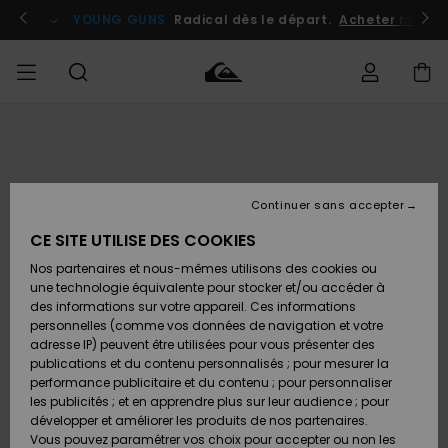
Passer
à
atuits
Se connecter / s'inscrire
YOUNG GUNS
Radical dès le départ.
Acheter maint
l'information
sur
le
produit
Accéder à
HOMME
Vêtements
Vêtements
Shop
Surf
Snow
Outlet
ma
Shop
Shop
Homme
commande
Homme
Homme
GARÇON
Continuer sans accepter
Accessoires
Accessoires
Nouveautés
Livraison
Outlet
CE SITE UTILISE DES COOKIES
FEMME
Surf
Snow
Enfant
Shop
Shop
Nos partenaires et nous-mêmes utilisons des cookies ou
Retours
Chaussures
Chaussures
A
Enfant
Enfant
une technologie équivalente pour stocker et/ou accéder à
& Tongs
& Tongs
Découvrir
SURF
des informations sur votre appareil. Ces informations
Outlet
personnelles (comme vos données de navigation et votre
Paiement
Femme
adresse IP) peuvent être utilisées pour vous présenter des
SNOW
Highlights
Snow
publications et du contenu personnalisés ; pour mesurer la
Surf
Surf
Snow
Shop
Carte
performance publicitaire et du contenu ; pour personnaliser
Femme
Cadeau
les publicités ; et en apprendre plus sur leur audience ; pour
OUTLET
développer et améliorer les produits de nos partenaires.
Communauté
Snow
Snow
Vous pouvez paramétrer vos choix pour accepter ou non les