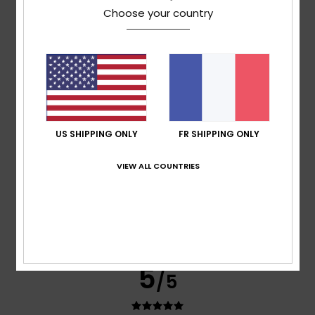
Coloris
Choose your country
5.0
5
/5
US SHIPPING ONLY
FR SHIPPING ONLY
VIEW ALL COUNTRIES
Maria
16 juillet 2026
Achat vérifié
J'ai aimé ce produit
Afficher original - Castellano
Confort
: 4
Rapport qualité / prix
: 5
Taille
: Petit
/5
/5
Matière
: 5
Coloris
: 5
/5
/5
Je recommande ce produit
5
/5