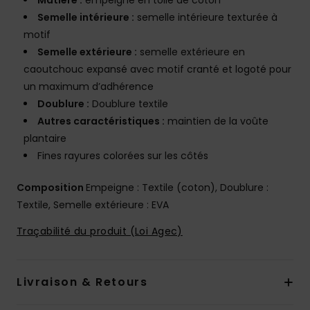
Matière :
empeigne en toile de coton
Semelle intérieure :
semelle intérieure texturée à
motif
Semelle extérieure :
semelle extérieure en
caoutchouc expansé avec motif cranté et logoté pour
un maximum d’adhérence
Doublure :
Doublure textile
Autres caractéristiques :
maintien de la voûte
plantaire
Fines rayures colorées sur les côtés
Composition
Empeigne : Textile (coton), Doublure :
Textile, Semelle extérieure : EVA
Traçabilité du produit (Loi Agec)
Livraison & Retours