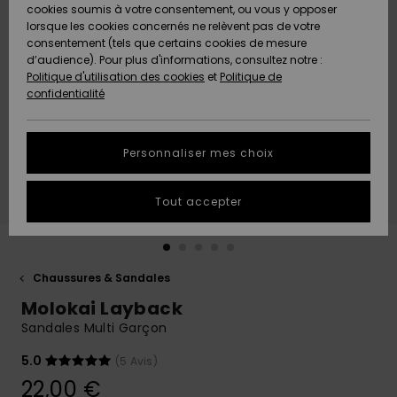
Quiksilver
A
cookies soumis à votre consentement, ou vous y opposer
Freedom
AIDE &
Découvrir
lorsque les cookies concernés ne relèvent pas de votre
CONTACT
consentement (tels que certains cookies de mesure
Nouveautés
Nouveautés
d’audience). Pour plus d'informations, consultez notre :
Protection
Politique d'utilisation des cookies
et
Politique de
des
Communauté
MAGASINS
confidentialité
données
A
A
Découvrir
Découvrir
QUIKSILVER
Guide des
APP
Personnaliser mes choix
tailles
LISTE DE
Tout accepter
SOUHAITS
Démarrez
une
conversation
pour
obtenir la
Chaussures & Sandales
réponse la
Molokai Layback
plus rapide
à votre
Sandales Multi Garçon
question.
5.0
(5 Avis)
Démarrer
une
22,00 €
conversation