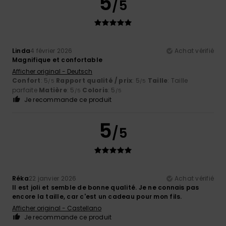
5
/5
Linda
4 février 2026
Achat vérifié
Magnifique et confortable
Afficher original - Deutsch
Confort
: 5
Rapport qualité / prix
: 5
Taille
: Taille
/5
/5
parfaite
Matière
: 5
Coloris
: 5
/5
/5
Je recommande ce produit
5
/5
Réka
22 janvier 2026
Achat vérifié
Il est joli et semble de bonne qualité. Je ne connais pas
encore la taille, car c'est un cadeau pour mon fils.
Afficher original - Castellano
Je recommande ce produit