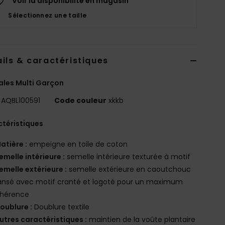
Voir la disponibilité en magasin
Sélectionnez une taille
ils & caractéristiques
les Multi Garçon
AQBL100591
Code couleur
xkkb
téristiques
atière :
empeigne en toile de coton
emelle intérieure :
semelle intérieure texturée à motif
emelle extérieure :
semelle extérieure en caoutchouc
ansé avec motif cranté et logoté pour un maximum
dhérence
oublure :
Doublure textile
utres caractéristiques :
maintien de la voûte plantaire