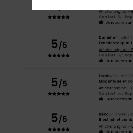
5
/5
Excellente quali
Afficher original - 
Confort
: 5
Rapp
/5
Je recommand
Danielle
14 juillet
5
/5
Excellente qualit
Afficher original - 
Confort
: 5
Rapp
/5
Je recommand
Linda
4 février 202
5
/5
Magnifique et co
Afficher original -
Confort
: 5
Rapp
/5
Je recommand
5
Réka
22 janvier 20
/5
Il est joli et se
Afficher original -
Je recommand