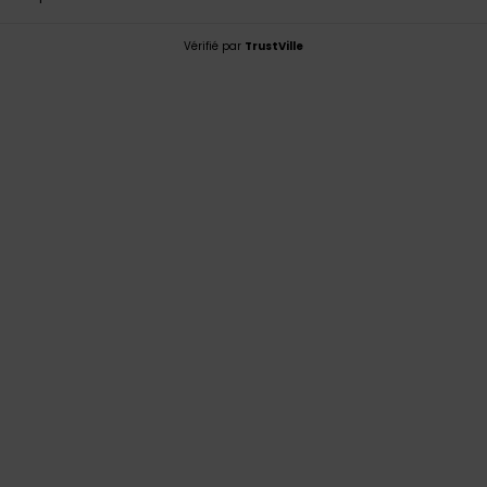
Vérifié par
TrustVille