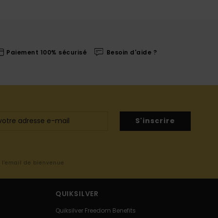
Paiement 100% sécurisé
Besoin d'aide ?
S'inscrire
s l'email de bienvenue
QUIKSILVER
Quiksilver Freedom Benefits