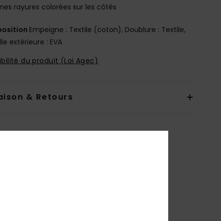
ines rayures colorées sur les côtés
osition
Empeigne : Textile (coton), Doublure : Textile,
le extérieure : EVA
bilité du produit (Loi Agec)
aison & Retours