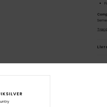
F
Comp
Semel
Traça
Livr
IKSILVER
untry