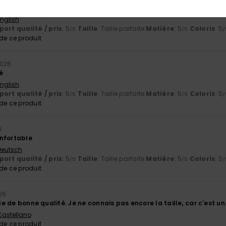
té et superbes couleurs
English
ort qualité / prix
: 5
Taille
: Taille parfaite
Matière
: 5
Coloris
: 5
/5
/5
/
e ce produit
 2026
é
English
ort qualité / prix
: 5
Taille
: Taille parfaite
Matière
: 5
Coloris
: 5
/5
/5
/
e ce produit
6
nfortable
 Deutsch
ort qualité / prix
: 5
Taille
: Taille parfaite
Matière
: 5
Coloris
: 5
/5
/5
/
e ce produit
26
mble de bonne qualité. Je ne connais pas encore la taille, car c'est u
 Castellano
e ce produit