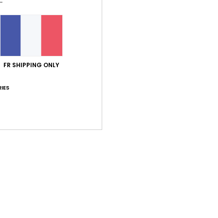
Note moyenne
5.0
/5
basé sur
5 avis vérifiés
depuis janvier 2026
FR SHIPPING ONLY
100% de nos clients recommandent ce produit
IES
port qualité / prix
Taille
Matiè
5.0
5.0
Trop petit
Trop grand
26
uit
 Castellano
ort qualité / prix
: 5
Taille
: Petit
Matière
: 5
Coloris
: 5
/5
/5
/5
e ce produit
 2026