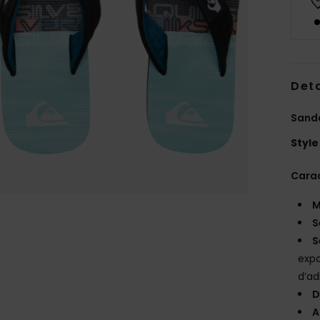
Deta
Sanda
Style
Carac
M
S
S
exp
d’a
D
A