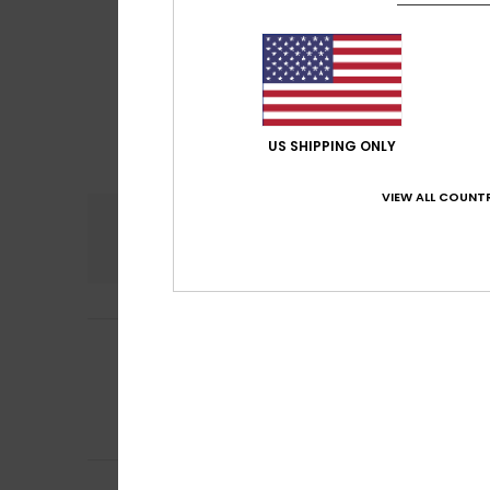
US SHIPPING ONLY
VIEW ALL COUNTR
Confort
Rap
4.8
Maria
16 juillet 20
5
/5
J'ai aimé ce prod
Afficher original -
Confort
: 4
Rapp
/5
Je recommand
Danielle
14 juillet