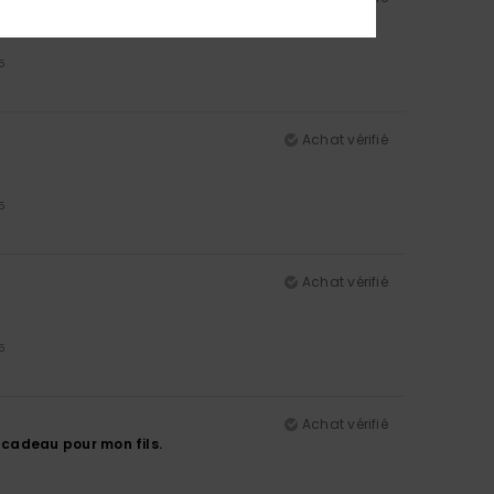
5
Achat vérifié
5
Achat vérifié
5
Achat vérifié
n cadeau pour mon fils.