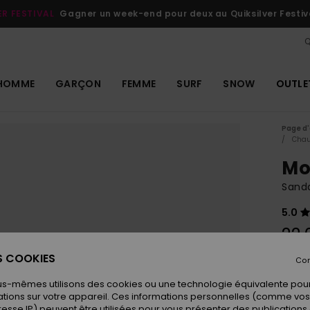
ER FESTIVAL
Gagner un week-end pour deux au Quiksilver Festiv
Q
HOMME
GARÇON
FEMME
SURF
SNOW
OUTLE
Page d'
Chau
Mo
Sanda
5.0
22,
ES COOKIES
Con
Coule
us-mêmes utilisons des cookies ou une technologie équivalente pour
tions sur votre appareil. Ces informations personnelles (comme v
resse IP) peuvent être utilisées pour vous présenter des publications