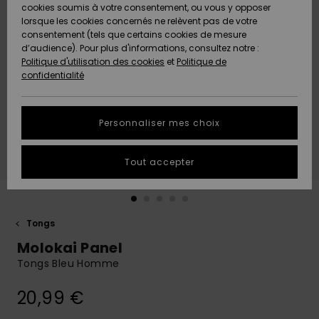
Quiksilver
A
cookies soumis à votre consentement, ou vous y opposer
Freedom
AIDE &
Découvrir
lorsque les cookies concernés ne relèvent pas de votre
CONTACT
consentement (tels que certains cookies de mesure
Nouveautés
Nouveautés
d’audience). Pour plus d'informations, consultez notre :
Protection
Politique d'utilisation des cookies
et
Politique de
des
Communauté
MAGASINS
confidentialité
données
A
A
Découvrir
Découvrir
QUIKSILVER
Guide des
APP
Personnaliser mes choix
tailles
LISTE DE
Tout accepter
SOUHAITS
Démarrez
une
conversation
pour
obtenir la
Tongs
réponse la
Molokai Panel
plus rapide
à votre
Tongs Bleu Homme
question.
20,99 €
Démarrer
une
conversation