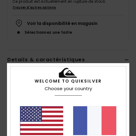
Ce produit est actuellement en rupture de stock.
Trouver d'autres options
Voir la disponibilité en magasin
Sélectionnez une taille
Details & caractéristiques
Tongs Bleu Homme
WELCOME TO QUIKSILVER
Style
AQYL101263
Code couleur
xbbb
Choose your country
Caractéristiques
Bride :
bride 3 points souple en caoutchouc
Logotage Quiksilver et logo Mountain & Wave moulé
Semelle intérieure :
semelle intérieure texturée et
antidérapante