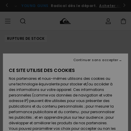
Passer
à
atuits
Se connecter / s'inscrire
YOUNG GUNS
Radical dès le départ.
Acheter maint
l'information
sur
le
produit
RUPTURE DE STOCK
Accéder à
HOMME
Vêtements
Vêtements
Shop
Surf
Snow
Outlet
ma
Shop
Shop
Homme
commande
Homme
Homme
GARÇON
Continuer sans accepter
Accessoires
Accessoires
Nouveautés
Livraison
Outlet
CE SITE UTILISE DES COOKIES
FEMME
Surf
Snow
Enfant
Shop
Shop
Nos partenaires et nous-mêmes utilisons des cookies ou
Retours
Chaussures
Chaussures
A
Enfant
Enfant
une technologie équivalente pour stocker et/ou accéder à
& Tongs
& Tongs
Découvrir
SURF
des informations sur votre appareil. Ces informations
Outlet
personnelles (comme vos données de navigation et votre
Paiement
Femme
adresse IP) peuvent être utilisées pour vous présenter des
SNOW
Highlights
Snow
publications et du contenu personnalisés ; pour mesurer la
Surf
Surf
Snow
Shop
Carte
performance publicitaire et du contenu ; pour personnaliser
Femme
Cadeau
les publicités ; et en apprendre plus sur leur audience ; pour
OUTLET
développer et améliorer les produits de nos partenaires.
Communauté
Snow
Snow
Vous pouvez paramétrer vos choix pour accepter ou non les