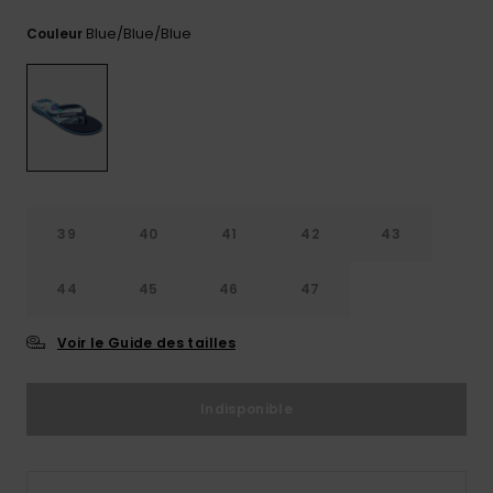
Trouvez
Blue/blue/blue
Couleur
des
réponses
aux
questions
les plus
fréquentes
et notre
formulaire
de
contact.
39
40
41
42
43
Consulter
la FAQ
44
45
46
47
Voir le Guide des tailles
Indisponible